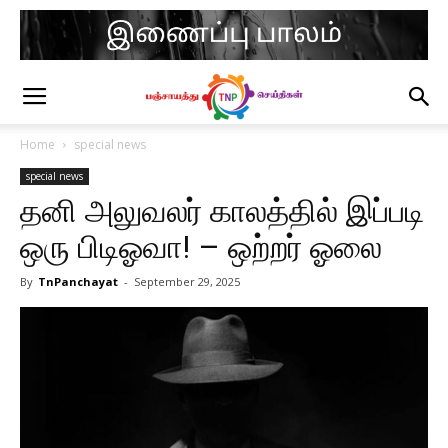
Home
special news
special news
தனி அலுவலர் காலத்தில் இப்படி
ஒரு பிடிஓவா! – ஒற்றர் ஓலை
By
TnPanchayat
-
September 29, 2025