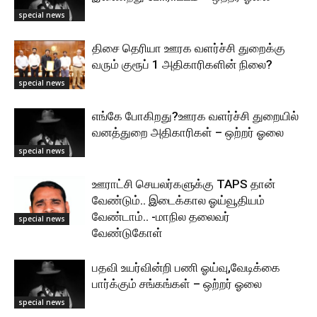
special news
திசை தெரியா ஊரக வளர்ச்சி துறைக்கு
வரும் குரூப் 1 அதிகாரிகளின் நிலை?
special news
எங்கே போகிறது?ஊரக வளர்ச்சி துறையில்
வனத்துறை அதிகாரிகள் – ஒற்றர் ஓலை
special news
ஊராட்சி செயலர்களுக்கு TAPS தான்
வேண்டும்.. இடைக்கால ஓய்வூதியம்
வேண்டாம்.. -மாநில தலைவர்
special news
வேண்டுகோள்
பதவி உயர்வின்றி பணி ஓய்வு,வேடிக்கை
பார்க்கும் சங்கங்கள் – ஒற்றர் ஓலை
special news