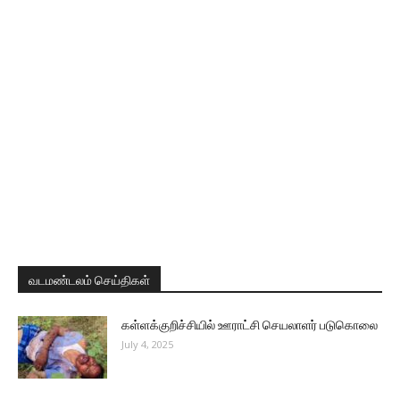
வடமண்டலம் செய்திகள்
கள்ளக்குறிச்சியில் ஊராட்சி செயலாளர் படுகொலை
July 4, 2025