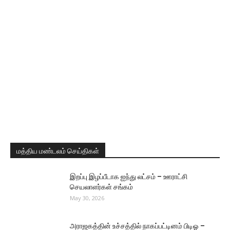
மத்திய மண்டலம் செய்திகள்
இறப்பு இழப்பீடாக ஐந்து லட்சம் – ஊராட்சி
செயலாளர்கள் சங்கம்
May 30, 2026
அராஜகத்தின் உச்சத்தில் நாகப்பட்டினம் பிடிஓ –