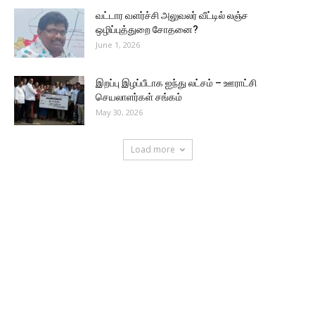
வட்டார வளர்ச்சி அலுவலர் வீட்டில் லஞ்ச
ஒழிப்புத்துறை சோதனை?
June 1, 2026
இறப்பு இழப்பீடாக ஐந்து லட்சம் – ஊராட்சி
செயலாளர்கள் சங்கம்
May 30, 2026
Load more