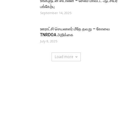
உங்களுடன் ஸ்டாலின் – சேலம் மாவட்ட ஆட்சியர்
பங்கேற்பு
September 14, 2025
ஊராட்சி செயலாளர் மீதே தவறு – கோவை
TNRDOA அறிக்கை
July 8, 2025
Load more