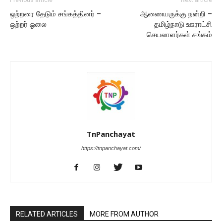
ஒற்றரை தேடும் சங்கத்தினர் –
ஆணையருக்கு நன்றி –
ஒற்றர் ஓலை
தமிழ்நாடு ஊராட்சி
செயலாளர்கள் சங்கம்
TnPanchayat
https://tnpanchayat.com/
RELATED ARTICLES
MORE FROM AUTHOR