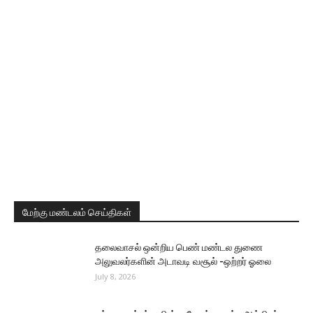
மேற்கு மண்டலம் செய்திகள்
தலைவாசல் ஒன்றிய பெண் மண்டல துணை
அலுவலர்களின் அடாவடி வசூல் -ஒற்றர் ஓலை
July 8, 2026