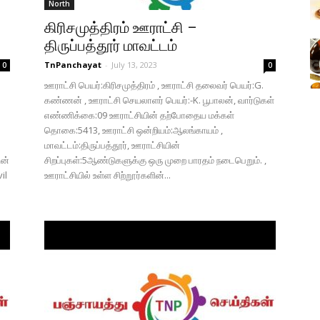
North
கிரிசமுத்திரம் ஊராட்சி –
திருப்பத்தூர் மாவட்டம்
TnPanchayat
-
July 13, 2023
0
0
ஊராட்சி பெயர்:கிரிசமுத்திரம் , ஊராட்சி தலைவர் பெயர்:G.
கண்ணன் , ஊராட்சி செயலாளர் பெயர்:-K. பூபாலன், வார்டுகள்
எண்ணிக்கை:09 ஊராட்சியின் தற்போதைய மக்கள்
தொகை:5413, ஊராட்சி ஒன்றியம்:ஆலங்காயம் ,
மாவட்டம்:திருப்பத்தூர், ஊராட்சியின்
ின்
சிறப்புகள்:5ஆண்டுகளுக்கு ஒரு முறை பாரதம் நடைபெறும். ,
il
ஊராட்சியில் உள்ள சிற்றூர்களின்...