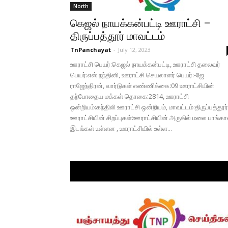
North
கெஜல் நாயக்கன்பட்டி ஊராட்சி –
திருப்பத்தூர் மாவட்டம்
TnPanchayat
-
July 12, 2023
ஊராட்சி பெயர்:கெஜல் நாயக்கன்பட்டி, ஊராட்சி தலைவர்
பெயர்:எஸ் நந்தினி, ஊராட்சி செயலாளர் பெயர்:-ஜே
ராஜேந்திரன், வார்டுகள் எண்ணிக்கை:09 ஊராட்சியின்
தற்போதைய மக்கள் தொகை:2814, ஊராட்சி
ஒன்றியம்:கந்திலி ஊராட்சி ஒன்றியம், மாவட்டம்:திருப்பத்தூர்
ஊராட்சியின் சிறப்புகள்:ஊராட்சியின் அருகில் மலை பாங்க
இடங்கள் உள்ளன , ஊராட்சியில் உள்ள...