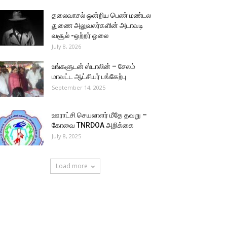
தலைவாசல் ஒன்றிய பெண் மண்டல
துணை அலுவலர்களின் அடாவடி
வசூல் -ஒற்றர் ஓலை
July 8, 2026
உங்களுடன் ஸ்டாலின் – சேலம்
மாவட்ட ஆட்சியர் பங்கேற்பு
September 14, 2025
ஊராட்சி செயலாளர் மீதே தவறு –
கோவை TNRDOA அறிக்கை
July 8, 2025
Load more