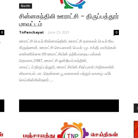
North
சின்னகந்திலி ஊராட்சி – திருப்பத்தூர்
மாவட்டம்
TnPanchayat
-
June 25, 2023
0
0
,
ஊராட்சி பெயர்:சின்னகந்திலி, ஊராட்சி தலைவர் பெயர்:வே.
கிருஷ்ணன், ஊராட்சி செயலாளர் பெயர்:-மு. சக்தி, வார்டுகள்
எண்ணிக்கை:09 ஊராட்சியின் தற்போதைய மக்கள்
தொகை:2987, ஊராட்சி ஒன்றியம்:கந்திலி,
மாவட்டம்:திருப்பத்தூர், ஊராட்சியின் சிறப்புகள்:அதிகளவில்
விவசாயம். மா. தென்னை பூ வகைகள் மற்றும் வாழை பயிர்
செய்கின்கின்றனர் ,...