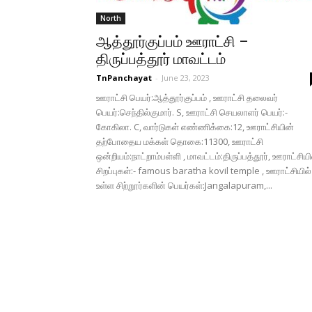
North
ஆத்தூர்குப்பம் ஊராட்சி –
திருப்பத்தூர் மாவட்டம்
TnPanchayat
-
June 23, 2023
ஊராட்சி பெயர்:ஆத்தூர்குப்பம் , ஊராட்சி தலைவர்
பெயர்:செந்தில்குமார். S, ஊராட்சி செயலாளர் பெயர்:-
கோகிலா. C, வார்டுகள் எண்ணிக்கை:12, ஊராட்சியின்
தற்போதைய மக்கள் தொகை:11300, ஊராட்சி
ஒன்றியம்:நாட்றாம்பள்ளி , மாவட்டம்:திருப்பத்தூர், ஊராட்சிய
சிறப்புகள்:- famous baratha kovil temple , ஊராட்சியில்
உள்ள சிற்றூர்களின் பெயர்கள்:Jangalapuram,...