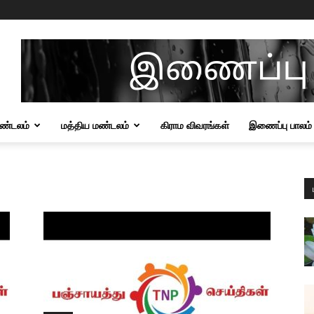
மண்டலம்
மத்திய மண்டலம்
கிராம விவரங்கள்
இணைப்பு பாலம்