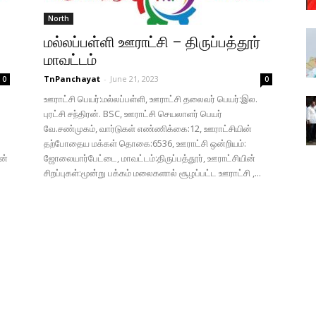
North
மல்லப்பள்ளி ஊராட்சி – திருப்பத்தூர்
மாவட்டம்
TnPanchayat
-
June 21, 2023
0
0
ஊராட்சி பெயர்:மல்லப்பள்ளி, ஊராட்சி தலைவர் பெயர்:இல.
புரட்சி சந்திரன். BSC, ஊராட்சி செயலாளர் பெயர்
வே.சண்முகம், வார்டுகள் எண்ணிக்கை:12, ஊராட்சியின்
தற்போதைய மக்கள் தொகை:6536, ஊராட்சி ஒன்றியம்:
ின்
ஜோலையார்பேட்டை, மாவட்டம்:திருப்பத்தூர், ஊராட்சியின்
சிறப்புகள்:மூன்று பக்கம் மலைகளால் சூழப்பட்ட ஊராட்சி ,...