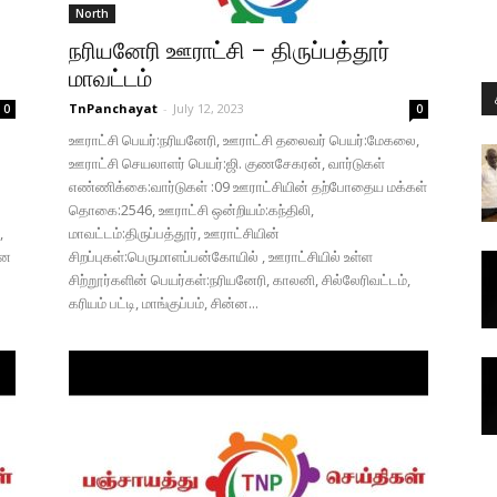
North
நரியனேரி ஊராட்சி – திருப்பத்தூர்
மாவட்டம்
TnPanchayat
-
July 12, 2023
0
0
ஊராட்சி பெயர்:நரியனேரி, ஊராட்சி தலைவர் பெயர்:மேகலை,
ஊராட்சி செயலாளர் பெயர்:ஜி. குணசேகரன், வார்டுகள்
எண்ணிக்கை:வார்டுகள் :09 ஊராட்சியின் தற்போதைய மக்கள்
தொகை:2546, ஊராட்சி ஒன்றியம்:கந்திலி,
,
மாவட்டம்:திருப்பத்தூர், ஊராட்சியின்
ான
சிறப்புகள்:பெருமாளப்பன்கோயில் , ஊராட்சியில் உள்ள
சிற்றூர்களின் பெயர்கள்:நரியனேரி, காலனி, சில்லேரிவட்டம்,
கரியம் பட்டி, மாங்குப்பம், சின்ன...