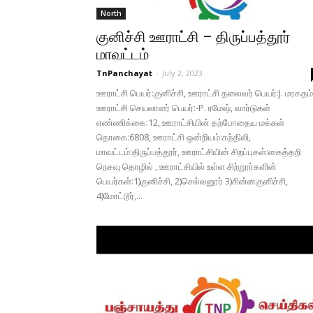
North
குனிச்சி ஊராட்சி – திருப்பத்தூர்
மாவட்டம்
TnPanchayat
-
July 2, 2023
ஊராட்சி பெயர்:குனிச்சி, ஊராட்சி தலைவர் பெயர்:J. மரகதம்
ஊராட்சி செயலாளர் பெயர்:-P. ரமேஷ், வார்டுகள்
எண்ணிக்கை:12, ஊராட்சியின் தற்போதைய மக்கள்
தொகை:6808, ஊராட்சி ஒன்றியம்:கந்திலி,
மாவட்டம்:திருப்பத்தூர், ஊராட்சியின் சிறப்புகள்:கைத்தறி
நெசவு தொழில் , ஊராட்சியில் உள்ள சிற்றூர்களின்
பெயர்கள்:1)குனிச்சி, 2)செல்வனூர் 3)சின்னகுனிச்சி,
4)மோட்டூர்,...