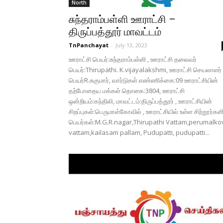
North
சுந்தராம்பள்ளி ஊராட்சி –
திருப்பத்தூர் மாவட்டம்
TnPanchayat
-
July 13, 2023
ஊராட்சி பெயர்:சுந்தராம்பள்ளி , ஊராட்சி தலைவர்
பெயர்:Thirupathi. K.vijayalakshmi, ஊராட்சி செயலாளர்
பெயர்R.சுகுமார், வார்டுகள் எண்ணிக்கை:09 ஊராட்சியின்
தற்போதைய மக்கள் தொகை:3804, ஊராட்சி
ஒன்றியம்:கந்திலி, மாவட்டம்:திருப்பத்தூர் , ஊராட்சியின்
சிறப்புகள்:பெருமாள்கோவில் , ஊராட்சியில் உள்ள சிற்றூர்கள
பெயர்கள்:M.G.R.nagar,Thirupathi Vattam,perumalkov
vattam,kailasam pallam, Pudupatti, pudupatti...