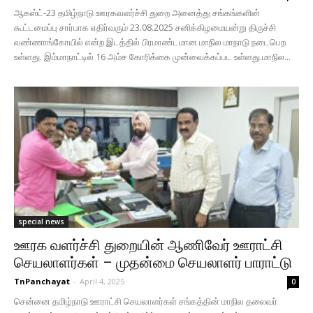
ஆகஸ்ட்-23 தமிழ்நாடு ஊரகவளர்ச்சி துறை அனைத்து சங்கங்களின்
கூட்டமைப்பு சார்பாக எதிர்வரும் 23.08.2025 சனிக்கிழமையன்று திருச்சி
வண்ணாங்கோயில் என்ற இடத்தில் பிரமாண்டமான மாநில மாநாடு நடைபெற
உள்ளது. இம்மாநாட்டில் 16 அம்ச கோரிக்கை முன்வைக்கப்பட உள்ளது.மாநில...
special news
ஊரக வளர்ச்சி துறையின் ஆணிவேர் ஊராட்சி
செயலாளர்கள் – முதன்மை செயலாளர் பாராட்டு
TnPanchayat
-
April 4, 2025
0
சென்னை தமிழ்நாடு ஊராட்சி செயலாளர்கள் சங்கத்தின் மாநில தலைவர்