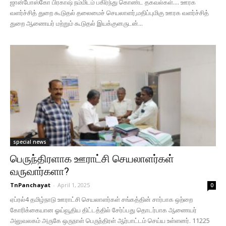
ஜான்போஸ்கோ பிரகாஷ் நம்மிடம் பகிர்ந்து கொண்ட தகவல்கள்.... ஊரக
வளர்ச்சித் துறை கூடுதல் தலைமைச் செயலாளர்,மதிப்புமிகு ஊரக வளர்ச்சித்
துறை ஆணையர் மற்றும் கூடுதல் இயக்குனருடன்...
special news
பெருந்திரளாக ஊராட்சி செயலாளர்கள்
வருவார்களா?
TnPanchayat
-
April 1, 2025
0
ஏப்ரல்4 தமிழ்நாடு ஊராட்சி செயலாளர்கள் சங்கத்தின் சார்பாக ஒற்றை
கோரிக்கையான ஓய்வூதிய திட்டத்தில் சேர்ப்பது தொடர்பாக ஆணையர்
அலுவலகம் அருகே ஒருநாள் பெருந்திரள் ஆர்பாட்டம் செய்ய உள்ளனர். 11225