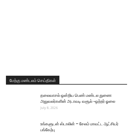
மேற்கு மண்டலம் செய்திகள்
தலைவாசல் ஒன்றிய பெண் மண்டல துணை
அலுவலர்களின் அடாவடி வசூல் -ஒற்றர் ஓலை
July 8, 2026
உங்களுடன் ஸ்டாலின் – சேலம் மாவட்ட ஆட்சியர்
பங்கேற்பு