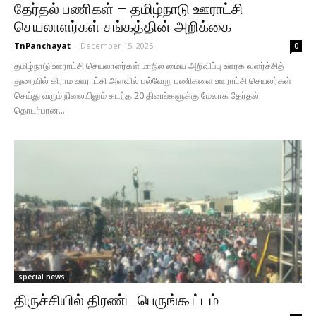
தேர்தல் பணிகள் – தமிழ்நாடு ஊராட்சி
செயலாளர்கள் சங்கத்தின் அறிக்கை
TnPanchayat
-
December 15, 2025
0
தமிழ்நாடு ஊராட்சி செயலாளர்கள் மாநில மைய அறிவிப்பு ஊரக வளர்ச்சித்
துறையில் கிராம ஊராட்சி அளவில் பல்வேறு பணிகளை ஊராட்சி செயலர்கள்
செய்து வரும் நிலையிலும் கடந்த 20 தினங்களுக்கு மேலாக தேர்தல்
தொடர்பான...
special news
திருச்சியில் திரண்ட பெருங்கூட்டம்