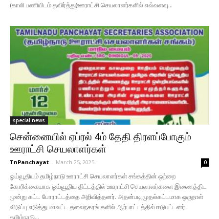
(காலி பணியிடம் தவிர்த்து)ஊராட்சி செயலாளர்களில் எவ்வளவு...
special news
சென்னையில் ஏப்ரல் 4ம் தேதி திரளப்போகும்
ஊராட்சி செயலாளர்கள்
TnPanchayat
-
March 25, 2025
0
ஓய்வூதியம் தமிழ்நாடு ஊராட்சி செயலாளர்கள் சங்கத்தின் ஒற்றை
கோரிக்கையாக ஓய்வூதிய திட்டத்தில் ஊராட்சி செயலாளர்களை இணைத்திட
மூன்று கட்ட போராட்டத்தை அறிவித்தனர். அதன்படி,முதல்கட்டமாக ஒருநாள்
விடுப்பு எடுத்து மாவட்ட தலைநகரங் களில் ஆர்பாட்டத்தில் ஈடுபட்டனர்.
தமிழ்நாடு...