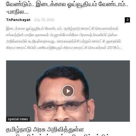
வேண்டும்.. இடைக்கால ஓய்வூதியம் வேண்டாம்..
-மாநில...
TnPanchayat
-
July 29, 2026
0
இடைக்கால ஓய்வூதியம் வேண்டாம்.. தமிழ்நாடு ஊராட்சி செயலாளர்கள்
சங்கத்தின் மாநில தலைவர் அ.ஜான்போஸ்கோ பிரகாஷ் வெளியிட்டுள்ள
அறிக்கையில் கூறியுள்ளதாவது.. ஊரகவளர்ச்சி மற்றும் ஊராட்சி துறையில்
கிராம ஊராட்சியில் பணியாற்றிவரும் கிராம ஊராட்சி செயலர்கள் 2018 ம்...
special news
தமிழ்நாடு அரசு அறிவித்துள்ள