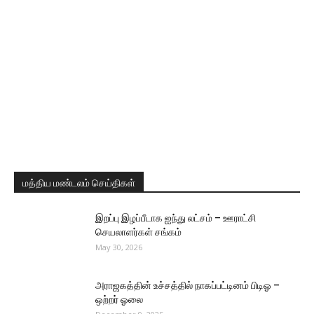
மத்திய மண்டலம் செய்திகள்
இறப்பு இழப்பீடாக ஐந்து லட்சம் – ஊராட்சி
செயலாளர்கள் சங்கம்
May 30, 2026
அராஜகத்தின் உச்சத்தில் நாகப்பட்டினம் பிடிஓ –
ஒற்றர் ஓலை