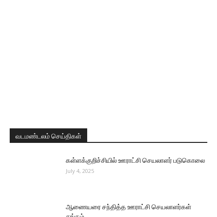
வடமண்டலம் செய்திகள்
கள்ளக்குறிச்சியில் ஊராட்சி செயலாளர் படுகொலை
July 4, 2025
ஆணையரை சந்தித்த ஊராட்சி செயலாளர்கள்
சங்கம்