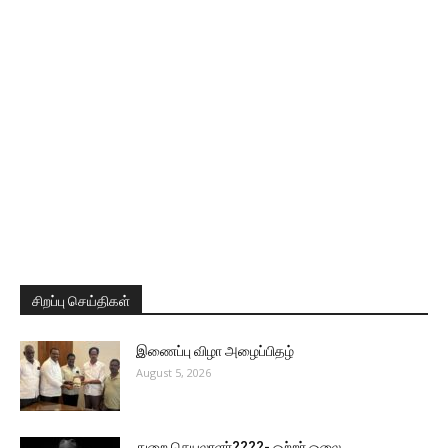
சிறப்பு செய்திகள்
இணைப்பு விழா அழைப்பிதழ்
August 5, 2026
துறை செயலாளர்????- ஒற்றர் ஓலை