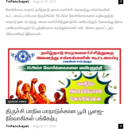
TnPanchayat
-
August 23, 2025
0
கோரிக்கை மாநாடு தமிழ்நாடு ஊரக வளர்ச்சி அனைத்து சங்கங்களின்
கூட்டமைப்பு சார்பாக திருச்சியில் 16 அம்ச கோரிக்கைகளை வழிவுறுத்தி
மாநாடு நடைபெற்றது. ஊரக வளர்ச்சித்துறையில் பணியாற்றும் அனைத்து நிலை
பணியாளர்களும் பெருந்திரளாக கலந்துகொண்டனர். உரிமை குவாட்டரும்,
பிரியாணியும் இல்லாமல்...
special news
திருச்சி மாநில மாநாடுக்கான பூமி பூஜை-
நிர்வாகிகள் பங்கேற்பு
TnPanchayat
-
August 17, 2025
0