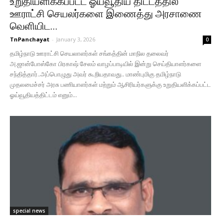
உறுதியளிக்கப்பட்ட ஓய்வூதிய திட்டத்தில்
ஊராட்சி செயலர்களை இணைத்து அரசாணை
வெளியிட...
TnPanchayat
-
January 3, 2026
0
தமிழ்நாடு ஊராட்சி செயலாளர்கள் சங்கத்தின் மாநில தலைவர்
அ.ஜான்போஸ்கோ பிரகாஷ் சேலம் வாழப்பாடியில் இன்று செய்தியாளர்களை
சந்தித்தார்..அப்பொழுது அவர் கூறியதாவது.. மாண்புமிகு தமிழ்நாடு
முதலமைச்சர் அரசு பணியாளர்கள் மற்றும் ஆசிரியர்களுக்கு உறுதியளிக்கப்பட்ட
ஓய்வூதியத்திட்டம் எனும்...
special news