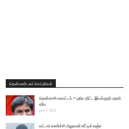
தென்மண்டலம் செய்திகள்
தென்காசி மாவட்டம் – புதிய திட்ட இயக்குநர் பதவி
ஏற்பு
July 7, 2026
வட்டார வளர்ச்சி அலுவலர் வீட்டில் லஞ்ச