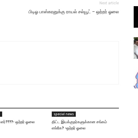
Next article
பிடிஓ பாஸ்கரனுக்கு ராயல் சல்யூட் – ஒற்றர் ஓலை
s
special news
ர்????- ஒற்றர் ஓலை
திட்ட இயக்குநர்களுக்கான சங்கம்
எங்கே? -ஒற்றர் ஓலை