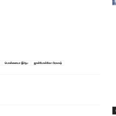
பொன்னையா இஆப
ஜான்போஸ்கோ பிரகாஷ்