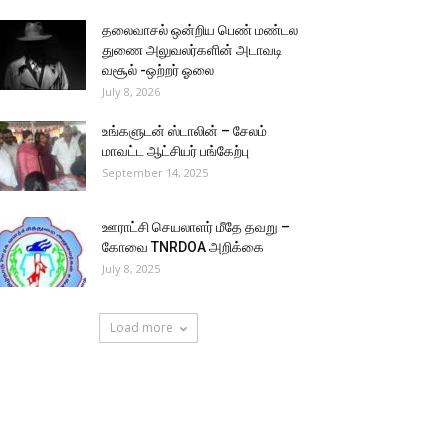
தலைவாசல் ஒன்றிய பெண் மண்டல
துணை அலுவலர்களின் அடாவடி
வசூல் -ஒற்றர் ஓலை
July 8, 2026
உங்களுடன் ஸ்டாலின் – சேலம்
மாவட்ட ஆட்சியர் பங்கேற்பு
September 14, 2025
ஊராட்சி செயலாளர் மீதே தவறு –
கோவை TNRDOA அறிக்கை
July 8, 2025
Load more