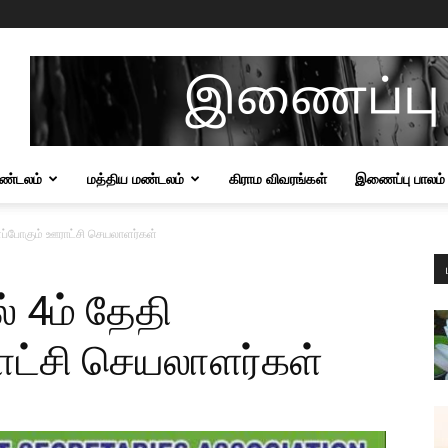
மண்டலம்
மத்திய மண்டலம்
கிராம விவரங்கள்
இணைப்பு பாலம்
ளப்போகும் ஊராட்சி செயலாளர்கள்
் 4ம் தேதி
ாட்சி செயலாளர்கள்