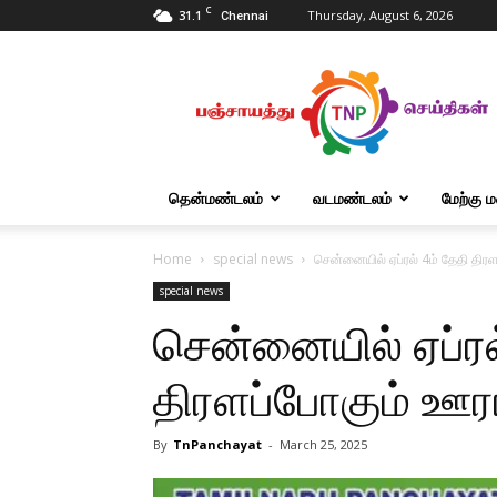
C
31.1
Thursday, August 6, 2026
Chennai
Tnpanchayat
தென்மண்டலம்
வடமண்டலம்
மேற்கு 
Home
special news
சென்னையில் ஏப்ரல் 4ம் தேதி திர
special news
சென்னையில் ஏப்ரல
திரளப்போகும் ஊர
By
TnPanchayat
-
March 25, 2025