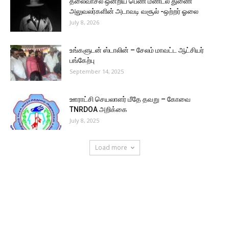
தலைவாசல் ஒன்றிய பெண் மண்டல துணை
அலுவலர்களின் அடாவடி வசூல் -ஒற்றர் ஓலை
July 8, 2026
உங்களுடன் ஸ்டாலின் – சேலம் மாவட்ட ஆட்சியர்
பங்கேற்பு
September 14, 2025
ஊராட்சி செயலாளர் மீதே தவறு – கோவை
TNRDOA அறிக்கை
July 8, 2025
Load more