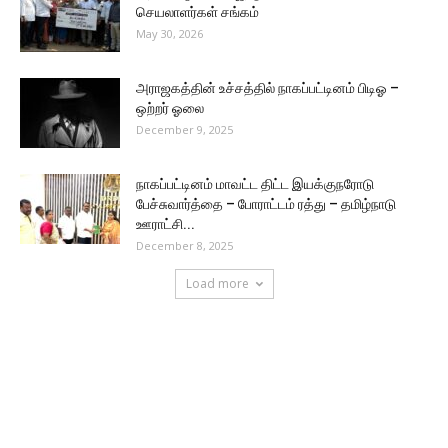
செயலாளர்கள் சங்கம்
May 30, 2026
அராஜகத்தின் உச்சத்தில் நாகப்பட்டினம் பிடிஓ –
ஒற்றர் ஓலை
December 9, 2025
நாகப்பட்டினம் மாவட்ட திட்ட இயக்குநரோடு
பேச்சுவார்த்தை – போராட்டம் ரத்து – தமிழ்நாடு
ஊராட்சி...
December 8, 2025
Load more