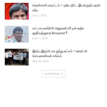
தென்காசி மாவட்டம் – புதிய திட்ட இயக்குநர் பதவி
ஏற்பு
July 7, 2026
வட்டார வளர்ச்சி அலுவலர் வீட்டில் லஞ்ச
ஒழிப்புத்துறை சோதனை?
June 1, 2026
இறப்பு இழப்பீடாக ஐந்து லட்சம் – ஊராட்சி
செயலாளர்கள் சங்கம்
May 30, 2026
Load more