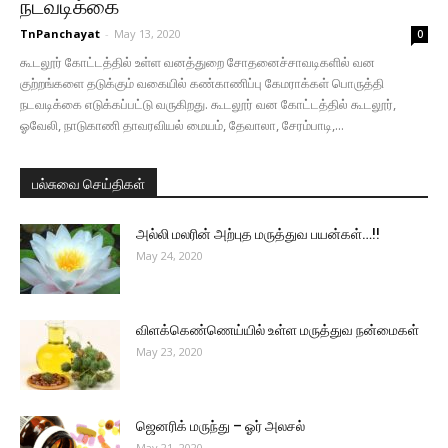
நடவடிக்கை
TnPanchayat
-
May 13, 2020
0
கூடலூர் கோட்டத்தில் உள்ள வனத்துறை சோதனைச்சாவடிகளில் வன
குற்றங்களை தடுக்கும் வகையில் கண்காணிப்பு கேமராக்கள் பொருத்தி
நடவடிக்கை எடுக்கப்பட்டு வருகிறது. கூடலூர் வன கோட்டத்தில் கூடலூர்,
ஓவேலி, நாடுகாணி தாவரவியல் மையம், தேவாலா, சேரம்பாடி,...
பல்சுவை செய்திகள்
அல்லி மலரின் அற்புத மருத்துவ பயன்கள்…!!
May 24, 2020
விளக்கெண்ணெய்யில் உள்ள மருத்துவ நன்மைகள்
May 23, 2020
ஜெனரிக் மருந்து – ஓர் அலசல்
May 21, 2020