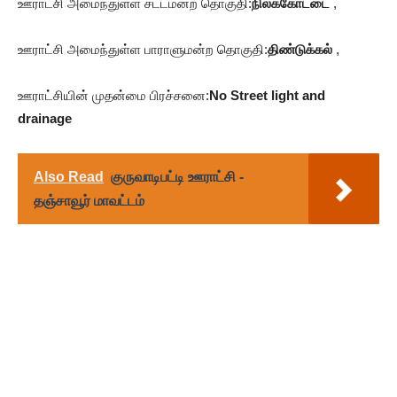
ஊராட்சி அமைந்துள்ள சட்டமன்ற தொகுதி:
நிலக்கோட்டை
,
ஊராட்சி அமைந்துள்ள பாராளுமன்ற தொகுதி:
திண்டுக்கல்
,
ஊராட்சியின் முதன்மை பிரச்சனை:
No Street light and
drainage
Also Read
குருவாடிபட்டி ஊராட்சி -
தஞ்சாவூர் மாவட்டம்