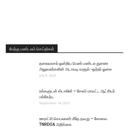
மேற்கு மண்டலம் செய்திகள்
தலைவாசல் ஒன்றிய பெண் மண்டல துணை
அலுவலர்களின் அடாவடி வசூல் -ஒற்றர் ஓலை
July 8, 2026
உங்களுடன் ஸ்டாலின் – சேலம் மாவட்ட ஆட்சியர்
பங்கேற்பு
September 14, 2025
ஊராட்சி செயலாளர் மீதே தவறு – கோவை
TNRDOA அறிக்கை