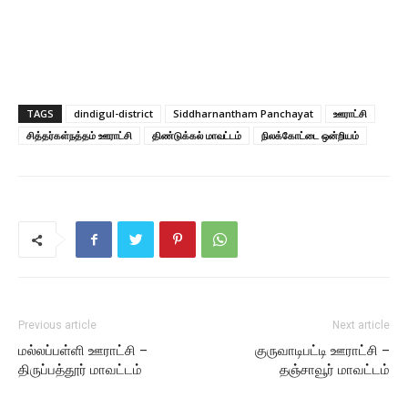
TAGS
dindigul-district
Siddharnantham Panchayat
ஊராட்சி
சித்தர்கள்நத்தம் ஊராட்சி
திண்டுக்கல் மாவட்டம்
நிலக்கோட்டை ஒன்றியம்
Previous article
Next article
மல்லப்பள்ளி ஊராட்சி –
குருவாடிபட்டி ஊராட்சி –
திருப்பத்தூர் மாவட்டம்
தஞ்சாவூர் மாவட்டம்