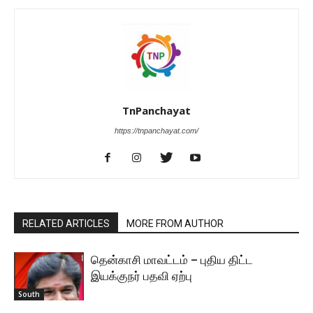
TnPanchayat
https://tnpanchayat.com/
RELATED ARTICLES
MORE FROM AUTHOR
தென்காசி மாவட்டம் – புதிய திட்ட
இயக்குநர் பதவி ஏற்பு
South