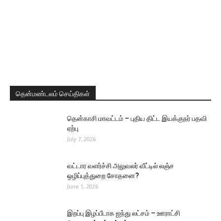
தென்மண்டலம் செய்திகள்
தென்காசி மாவட்டம் – புதிய திட்ட இயக்குநர் பதவி
ஏற்பு
July 7, 2026
வட்டார வளர்ச்சி அலுவலர் வீட்டில் லஞ்ச
ஒழிப்புத்துறை சோதனை?
June 1, 2026
இறப்பு இழப்பீடாக ஐந்து லட்சம் – ஊராட்சி