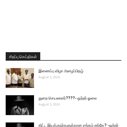
சிறப்பு செய்திகள்
இணைப்பு விழா அழைப்பிதழ்
August 5, 2026
துறை செயலாளர்????- ஒற்றர் ஓலை
August 5, 2026
திட்ட இயக்குநர்களுக்கான சங்கம் எங்கே? -ஒற்றர்