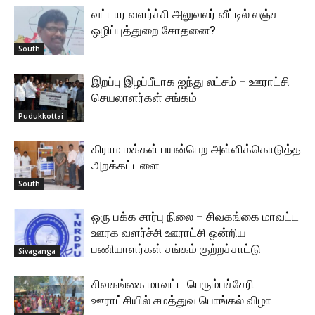
வட்டார வளர்ச்சி அலுவலர் வீட்டில் லஞ்ச
ஒழிப்புத்துறை சோதனை?
South
இறப்பு இழப்பீடாக ஐந்து லட்சம் – ஊராட்சி
செயலாளர்கள் சங்கம்
Pudukkottai
கிராம மக்கள் பயன்பெற அள்ளிக்கொடுத்த
அறக்கட்டளை
South
ஒரு பக்க சார்பு நிலை – சிவகங்கை மாவட்ட
ஊரக வளர்ச்சி ஊராட்சி ஒன்றிய
பணியாளர்கள் சங்கம் குற்றச்சாட்டு
Sivaganga
சிவகங்கை மாவட்ட பெரும்பச்சேரி
ஊராட்சியில் சமத்துவ பொங்கல் விழா