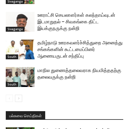
Sivaganga
ஊராட்சி செயலாளர்கள் கலந்தாய்வுடன்
இடமாறுதல் – சிவகங்கை திட்ட
இயக்குநருக்கு நன்றி
Sivaganga
தமிழ்நாடு ஊரகவளர்ச்சித்துறை அனைத்து
சங்கங்களின் கூட்டமைப்பினர்
ஆணையருடன் சந்திப்பு
South
மாநில துணைத்தலைவராக நியமித்ததற்கு
தலைவருக்கு நன்றி
South
பல்சுவை செய்திகள்