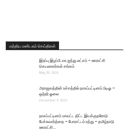
மத்திய மண்டலம் செய்திகள்
இறப்பு இழப்பீடாக ஐந்து லட்சம் – ஊராட்சி
செயலாளர்கள் சங்கம்
May 30, 2026
அராஜகத்தின் உச்சத்தில் நாகப்பட்டினம் பிடிஓ –
ஒற்றர் ஓலை
December 9, 2025
நாகப்பட்டினம் மாவட்ட திட்ட இயக்குநரோடு
பேச்சுவார்த்தை – போராட்டம் ரத்து – தமிழ்நாடு
ஊராட்சி...