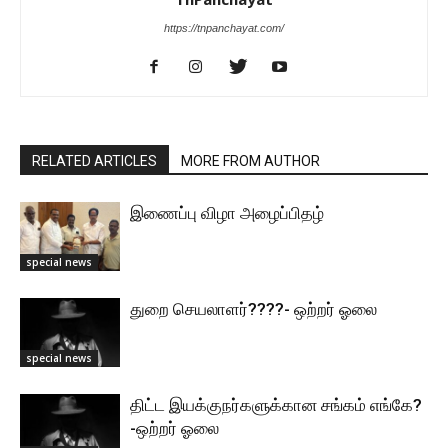
https://tnpanchayat.com/
RELATED ARTICLES
MORE FROM AUTHOR
இணைப்பு விழா அழைப்பிதழ்
special news
துறை செயலாளர்????- ஒற்றர் ஓலை
special news
திட்ட இயக்குநர்களுக்கான சங்கம் எங்கே?
-ஒற்றர் ஓலை