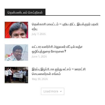
தென்மண்டலம் செய்திகள்
தென்காசி மாவட்டம் – புதிய திட்ட இயக்குநர் பதவி
ஏற்பு
July 7, 2026
வட்டார வளர்ச்சி அலுவலர் வீட்டில் லஞ்ச
ஒழிப்புத்துறை சோதனை?
June 1, 2026
இறப்பு இழப்பீடாக ஐந்து லட்சம் – ஊராட்சி
செயலாளர்கள் சங்கம்
May 30, 2026
Load more