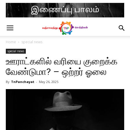
Home
special news
special news
ஊராட்களில் வரியை குறைக்க
வேண்டுமா? – ஒற்றர் ஓலை
By
TnPanchayat
-
May 26, 2025