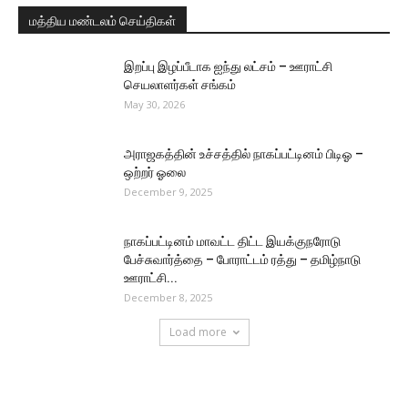
மத்திய மண்டலம் செய்திகள்
இறப்பு இழப்பீடாக ஐந்து லட்சம் – ஊராட்சி
செயலாளர்கள் சங்கம்
May 30, 2026
அராஜகத்தின் உச்சத்தில் நாகப்பட்டினம் பிடிஓ –
ஒற்றர் ஓலை
December 9, 2025
நாகப்பட்டினம் மாவட்ட திட்ட இயக்குநரோடு
பேச்சுவார்த்தை – போராட்டம் ரத்து – தமிழ்நாடு
ஊராட்சி...
December 8, 2025
Load more