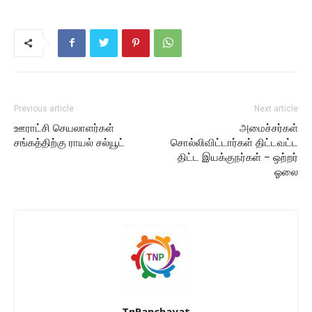
Previous article
Next article
ஊராட்சி செயலாளர்கள்
அமைச்சர்கள்
சங்கத்திற்கு ராயல் சல்யூட்
சொல்லிவிட்டார்கள் திட்டவட்ட
திட்ட இயக்குநர்கள் – ஒற்றர்
ஓலை
TnPanchayat