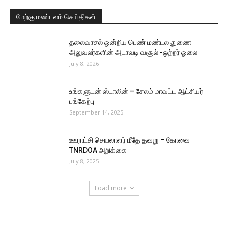
மேற்கு மண்டலம் செய்திகள்
தலைவாசல் ஒன்றிய பெண் மண்டல துணை
அலுவலர்களின் அடாவடி வசூல் -ஒற்றர் ஓலை
July 8, 2026
உங்களுடன் ஸ்டாலின் – சேலம் மாவட்ட ஆட்சியர்
பங்கேற்பு
September 14, 2025
ஊராட்சி செயலாளர் மீதே தவறு – கோவை
TNRDOA அறிக்கை
July 8, 2025
Load more