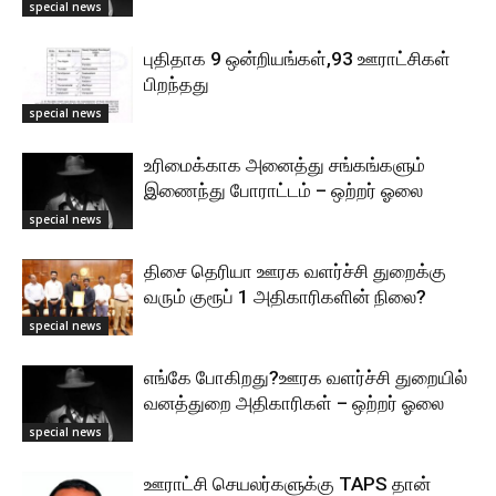
special news
புதிதாக 9 ஒன்றியங்கள்,93 ஊராட்சிகள்
பிறந்தது
special news
உரிமைக்காக அனைத்து சங்கங்களும்
இணைந்து போராட்டம் – ஒற்றர் ஓலை
special news
திசை தெரியா ஊரக வளர்ச்சி துறைக்கு
வரும் குரூப் 1 அதிகாரிகளின் நிலை?
special news
எங்கே போகிறது?ஊரக வளர்ச்சி துறையில்
வனத்துறை அதிகாரிகள் – ஒற்றர் ஓலை
special news
ஊராட்சி செயலர்களுக்கு TAPS தான்