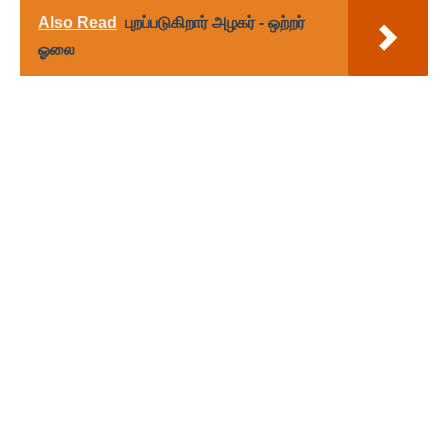
Also Read
புறப்படுகிறார் அழகர் - ஒற்றர்
ஓலை