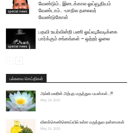
வேண்டும்.. இடைக்கால ஓய்வூதியம்
வேண்டாம்.. -மாநில தலைவர்
special news
வேண்டுகோள்
பதவி உயர்வின்றி பணி ஓய்வு,வேடிக்கை
பார்க்கும் சங்கங்கள் – ஒற்றர் ஓலை
special news
பல்சுவை செய்திகள்
அல்லி மலரின் அற்புத மருத்துவ பயன்கள்…!!
May 24, 2020
விளக்கெண்ணெய்யில் உள்ள மருத்துவ நன்மைகள்
May 23, 2020