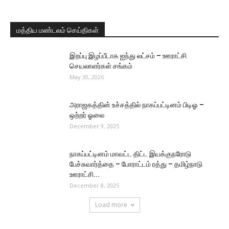
மத்திய மண்டலம் செய்திகள்
இறப்பு இழப்பீடாக ஐந்து லட்சம் – ஊராட்சி
செயலாளர்கள் சங்கம்
May 30, 2026
அராஜகத்தின் உச்சத்தில் நாகப்பட்டினம் பிடிஓ –
ஒற்றர் ஓலை
December 9, 2025
நாகப்பட்டினம் மாவட்ட திட்ட இயக்குநரோடு
பேச்சுவார்த்தை – போராட்டம் ரத்து – தமிழ்நாடு
ஊராட்சி...
December 8, 2025
Load more