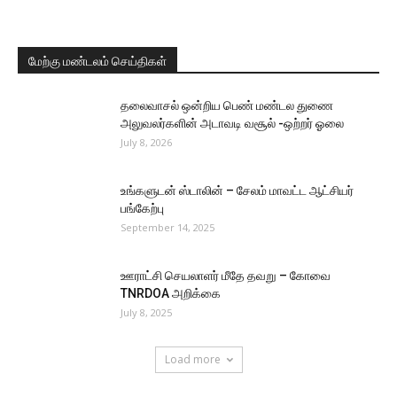
மேற்கு மண்டலம் செய்திகள்
தலைவாசல் ஒன்றிய பெண் மண்டல துணை
அலுவலர்களின் அடாவடி வசூல் -ஒற்றர் ஓலை
July 8, 2026
உங்களுடன் ஸ்டாலின் – சேலம் மாவட்ட ஆட்சியர்
பங்கேற்பு
September 14, 2025
ஊராட்சி செயலாளர் மீதே தவறு – கோவை
TNRDOA அறிக்கை
July 8, 2025
Load more