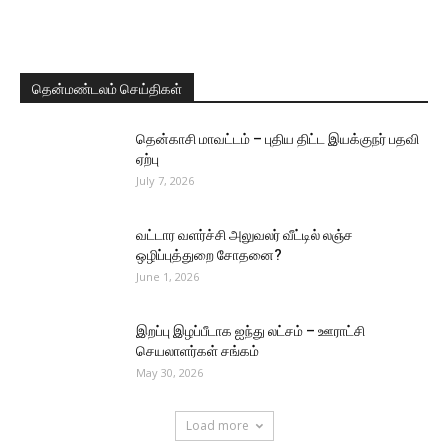
தென்மண்டலம் செய்திகள்
தென்காசி மாவட்டம் – புதிய திட்ட இயக்குநர் பதவி
ஏற்பு
July 7, 2026
வட்டார வளர்ச்சி அலுவலர் வீட்டில் லஞ்ச
ஒழிப்புத்துறை சோதனை?
June 1, 2026
இறப்பு இழப்பீடாக ஐந்து லட்சம் – ஊராட்சி
செயலாளர்கள் சங்கம்
May 30, 2026
Load more