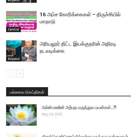
Ariyalur
16 அம்ச கோரிக்கைகள் – திருச்சியில்
மாநாடு
Central
அரியலூர் திட்ட இயக்குநரின் அதிரடி
நடவடிக்கை
Ariyalur
பல்சுவை செய்திகள்
அல்லி மலரின் அற்புத மருத்துவ பயன்கள்…!!
May 24, 2020
விளக்கெண்ணெய்யில் உள்ள மருத்துவ நன்மைகள்