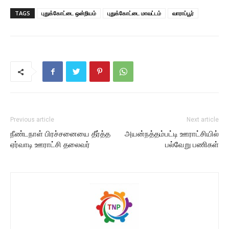
TAGS
புதுக்கோட்டை ஒன்றியம்
புதுக்கோட்டை மாவட்டம்
வாராப்பூர்
Previous article
Next article
நீண்டநாள் பிரச்சனையை தீர்த்த
அயன்நத்தம்பட்டி ஊராட்சியில்
ஏர்வாடி ஊராட்சி தலைவர்
பல்வேறு பணிகள்