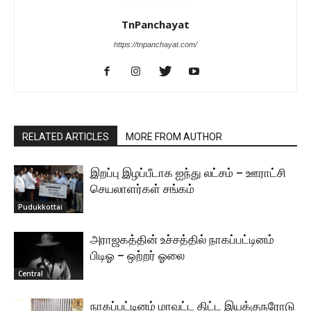
TnPanchayat
https://tnpanchayat.com/
RELATED ARTICLES
MORE FROM AUTHOR
இறப்பு இழப்பீடாக ஐந்து லட்சம் – ஊராட்சி
செயலாளர்கள் சங்கம்
Pudukkottai
அராஜகத்தின் உச்சத்தில் நாகப்பட்டினம்
பிடிஓ – ஒற்றர் ஓலை
Central
நாகப்பட்டினம் மாவட்ட திட்ட இயக்குநரோடு