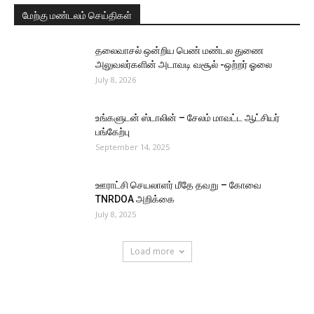
மேற்கு மண்டலம் செய்திகள்
தலைவாசல் ஒன்றிய பெண் மண்டல துணை
அலுவலர்களின் அடாவடி வசூல் -ஒற்றர் ஓலை
July 8, 2026
உங்களுடன் ஸ்டாலின் – சேலம் மாவட்ட ஆட்சியர்
பங்கேற்பு
September 14, 2025
ஊராட்சி செயலாளர் மீதே தவறு – கோவை
TNRDOA அறிக்கை
July 8, 2025
Load more