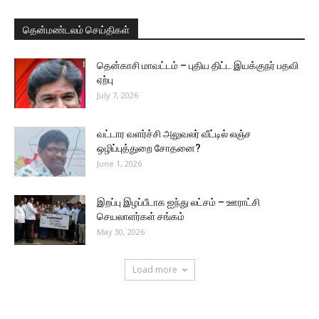
தென்மண்டலம் செய்திகள்
தென்காசி மாவட்டம் – புதிய திட்ட இயக்குநர் பதவி
ஏற்பு
July 7, 2026
வட்டார வளர்ச்சி அலுவலர் வீட்டில் லஞ்ச
ஒழிப்புத்துறை சோதனை?
June 1, 2026
இறப்பு இழப்பீடாக ஐந்து லட்சம் – ஊராட்சி
செயலாளர்கள் சங்கம்
May 30, 2026
Load more