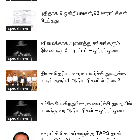
புதிதாக 9 ஒன்றியங்கள்,93 ஊராட்சிகள்
பிறந்தது
special news
உரிமைக்காக அனைத்து சங்கங்களும்
இணைந்து போராட்டம் – ஒற்றர் ஓலை
special news
திசை தெரியா ஊரக வளர்ச்சி துறைக்கு
வரும் குரூப் 1 அதிகாரிகளின் நிலை?
special news
எங்கே போகிறது?ஊரக வளர்ச்சி துறையில்
வனத்துறை அதிகாரிகள் – ஒற்றர் ஓலை
special news
ஊராட்சி செயலர்களுக்கு TAPS தான்