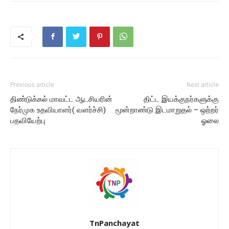
Previous article
Next article
திண்டுக்கல் மாவட்ட ஆடசியரின்
திட்ட இயக்குநர்களுக்கு
நேர்முக உதவியாளர்( வளர்ச்சி)
மூன்றாண்டு இடமாறுதல் – ஒற்றர்
பதவியேற்பு
ஓலை
TnPanchayat