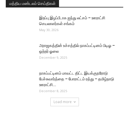
மத்திய மண்டலம் செய்திகள்
இறப்பு இழப்பீடாக ஐந்து லட்சம் – ஊராட்சி
செயலாளர்கள் சங்கம்
May 30, 2026
அராஜகத்தின் உச்சத்தில் நாகப்பட்டினம் பிடிஓ –
ஒற்றர் ஓலை
December 9, 2025
நாகப்பட்டினம் மாவட்ட திட்ட இயக்குநரோடு
பேச்சுவார்த்தை – போராட்டம் ரத்து – தமிழ்நாடு
ஊராட்சி...
December 8, 2025
Load more