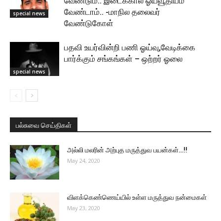
வேண்டும்.. இடைக்கால ஓய்வூதியம்
வேண்டாம்.. -மாநில தலைவர்
special news
வேண்டுகோள்
பதவி உயர்வின்றி பணி ஓய்வு,வேடிக்கை
பார்க்கும் சங்கங்கள் – ஒற்றர் ஓலை
special news
பல்சுவை செய்திகள்
அல்லி மலரின் அற்புத மருத்துவ பயன்கள்…!!
May 24, 2020
விளக்கெண்ணெய்யில் உள்ள மருத்துவ நன்மைகள்
May 23, 2020