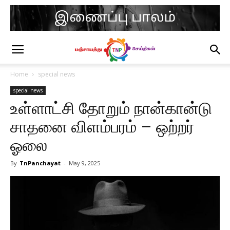
Home
special news
special news
உள்ளாட்சி தோறும் நான்கான்டு
சாதனை விளம்பரம் – ஒற்றர்
ஓலை
By
TnPanchayat
-
May 9, 2025