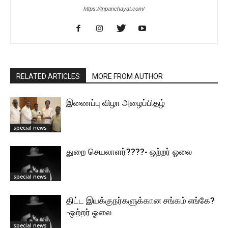
https://tnpanchayat.com/
RELATED ARTICLES
MORE FROM AUTHOR
இணைப்பு விழா அழைப்பிதழ்
special news
துறை செயலாளர்????- ஒற்றர் ஓலை
special news
திட்ட இயக்குநர்களுக்கான சங்கம் எங்கே?
-ஒற்றர் ஓலை
special news