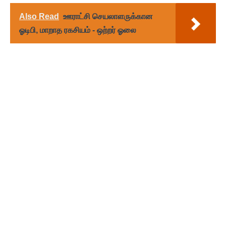
Also Read
ஊராட்சி செயலாளருக்கான
ஓடிபி, மாறாத ரகசியம் - ஒற்றர் ஓலை