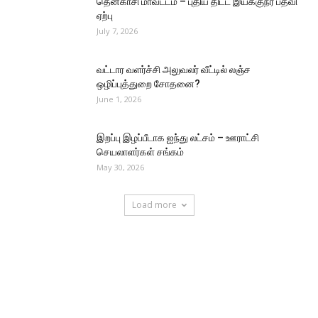
தென்காசி மாவட்டம் – புதிய திட்ட இயக்குநர் பதவி
ஏற்பு
July 7, 2026
வட்டார வளர்ச்சி அலுவலர் வீட்டில் லஞ்ச
ஒழிப்புத்துறை சோதனை?
June 1, 2026
இறப்பு இழப்பீடாக ஐந்து லட்சம் – ஊராட்சி
செயலாளர்கள் சங்கம்
May 30, 2026
Load more