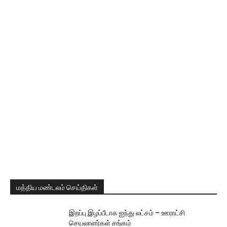
மத்திய மண்டலம் செய்திகள்
இறப்பு இழப்பீடாக ஐந்து லட்சம் – ஊராட்சி
செயலாளர்கள் சங்கம்