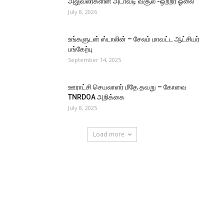
அலுவலர்களின் அடாவடி வசூல் -ஒற்றர் ஓலை
July 8, 2026
உங்களுடன் ஸ்டாலின் – சேலம் மாவட்ட ஆட்சியர்
பங்கேற்பு
September 14, 2025
ஊராட்சி செயலாளர் மீதே தவறு – கோவை
TNRDOA அறிக்கை
July 8, 2025
Load more