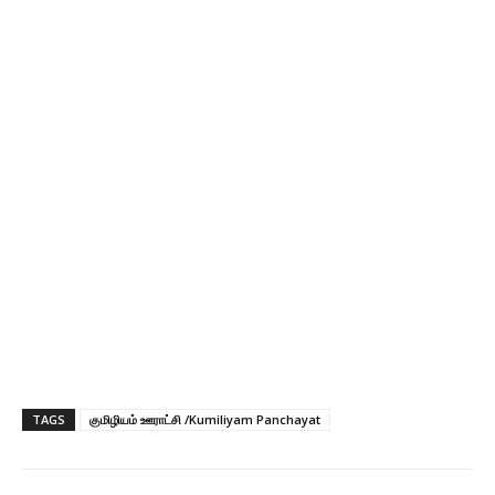
TAGS
குமிழியம் ஊராட்சி /Kumiliyam Panchayat