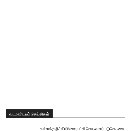
வடமண்டலம் செய்திகள்
கள்ளக்குறிச்சியில் ஊராட்சி செயலாளர் படுகொலை