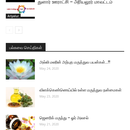
துளார் ஊராட்சி – அரியலூர் மாவட்டம்
Ariyalur
பல்சுவை செய்திகள்
அல்லி மலரின் அற்புத மருத்துவ பயன்கள்…!!
May 24, 2020
விளக்கெண்ணெய்யில் உள்ள மருத்துவ நன்மைகள்
May 23, 2020
ஜெனரிக் மருந்து – ஓர் அலசல்
May 21, 2020