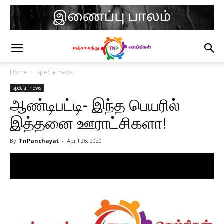
Home
special news
special news
ஆண்டிபட்டி- இந்த பெயரில்
இத்தனை ஊராட்சிகளா!
By
TnPanchayat
-
April 26, 2020