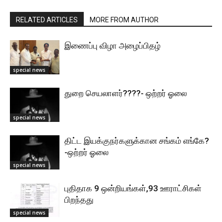
RELATED ARTICLES
MORE FROM AUTHOR
இணைப்பு விழா அழைப்பிதழ்
special news
துறை செயலாளர்????- ஒற்றர் ஓலை
special news
திட்ட இயக்குநர்களுக்கான சங்கம் எங்கே?
-ஒற்றர் ஓலை
special news
புதிதாக 9 ஒன்றியங்கள்,93 ஊராட்சிகள்
பிறந்தது
special news