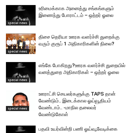
உரிமைக்காக அனைத்து சங்கங்களும்
இணைந்து போராட்டம் – ஒற்றர் ஓலை
special news
திசை தெரியா ஊரக வளர்ச்சி துறைக்கு
வரும் குரூப் 1 அதிகாரிகளின் நிலை?
special news
எங்கே போகிறது?ஊரக வளர்ச்சி துறையில்
வனத்துறை அதிகாரிகள் – ஒற்றர் ஓலை
special news
ஊராட்சி செயலர்களுக்கு TAPS தான்
வேண்டும்.. இடைக்கால ஓய்வூதியம்
வேண்டாம்.. -மாநில தலைவர்
special news
வேண்டுகோள்
பதவி உயர்வின்றி பணி ஓய்வு,வேடிக்கை