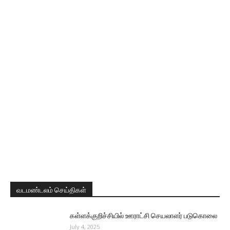
வடமண்டலம் செய்திகள்
கள்ளக்குறிச்சியில் ஊராட்சி செயலாளர் படுகொலை
July 4, 2025