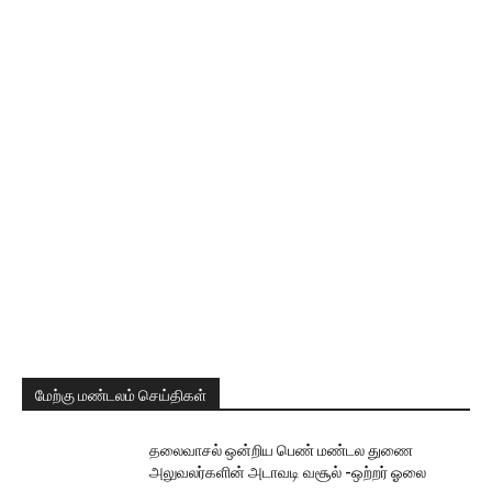
மேற்கு மண்டலம் செய்திகள்
தலைவாசல் ஒன்றிய பெண் மண்டல துணை
அலுவலர்களின் அடாவடி வசூல் -ஒற்றர் ஓலை