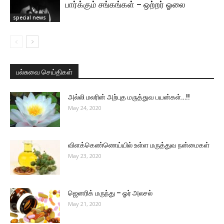
பார்க்கும் சங்கங்கள் – ஒற்றர் ஓலை
special news
பல்சுவை செய்திகள்
அல்லி மலரின் அற்புத மருத்துவ பயன்கள்…!!
May 24, 2020
விளக்கெண்ணெய்யில் உள்ள மருத்துவ நன்மைகள்
May 23, 2020
ஜெனரிக் மருந்து – ஓர் அலசல்
May 21, 2020