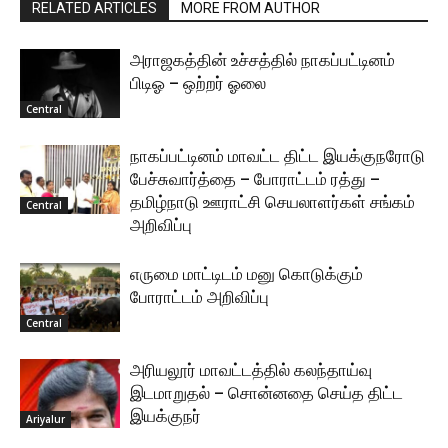
RELATED ARTICLES
MORE FROM AUTHOR
அராஜகத்தின் உச்சத்தில் நாகப்பட்டினம்
பிடிஓ – ஒற்றர் ஓலை
Central
நாகப்பட்டினம் மாவட்ட திட்ட இயக்குநரோடு
பேச்சுவார்த்தை – போராட்டம் ரத்து –
தமிழ்நாடு ஊராட்சி செயலாளர்கள் சங்கம்
Central
அறிவிப்பு
எருமை மாட்டிடம் மனு கொடுக்கும்
போராட்டம் அறிவிப்பு
Central
அரியலூர் மாவட்டத்தில் கலந்தாய்வு
இடமாறுதல் – சொன்னதை செய்த திட்ட
இயக்குநர்
Ariyalur