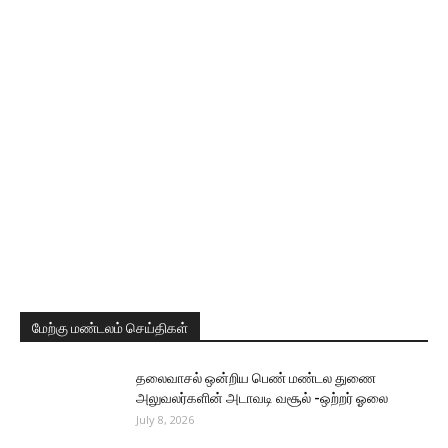
மேற்கு மண்டலம் செய்திகள்
தலைவாசல் ஒன்றிய பெண் மண்டல துணை
அலுவலர்களின் அடாவடி வசூல் -ஒற்றர் ஓலை
July 8, 2026