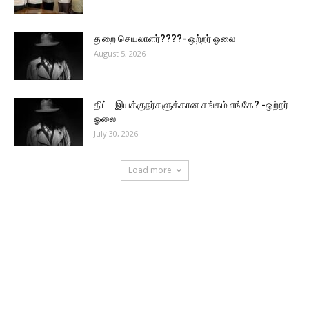
துறை செயலாளர்????- ஒற்றர் ஓலை
August 5, 2026
திட்ட இயக்குநர்களுக்கான சங்கம் எங்கே? -ஒற்றர்
ஓலை
July 30, 2026
Load more