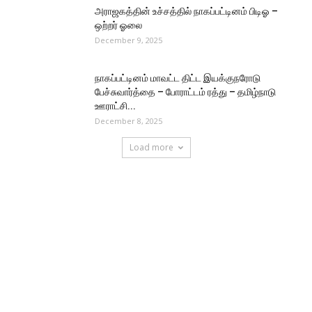
அராஜகத்தின் உச்சத்தில் நாகப்பட்டினம் பிடிஓ –
ஒற்றர் ஓலை
December 9, 2025
நாகப்பட்டினம் மாவட்ட திட்ட இயக்குநரோடு
பேச்சுவார்த்தை – போராட்டம் ரத்து – தமிழ்நாடு
ஊராட்சி...
December 8, 2025
Load more