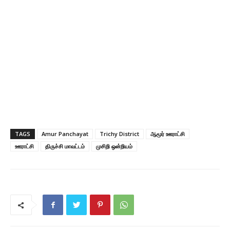
TAGS
Amur Panchayat
Trichy District
ஆமூர் ஊராட்சி
ஊராட்சி
திருச்சி மாவட்டம்
முசிறி ஒன்றியம்