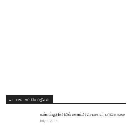
வடமண்டலம் செய்திகள்
கள்ளக்குறிச்சியில் ஊராட்சி செயலாளர் படுகொலை
July 4, 2025