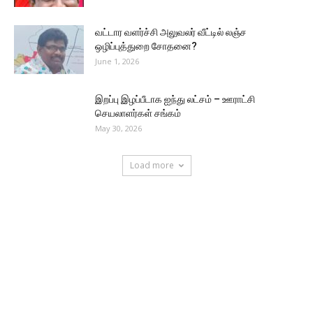
வட்டார வளர்ச்சி அலுவலர் வீட்டில் லஞ்ச
ஒழிப்புத்துறை சோதனை?
June 1, 2026
இறப்பு இழப்பீடாக ஐந்து லட்சம் – ஊராட்சி
செயலாளர்கள் சங்கம்
May 30, 2026
Load more