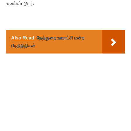
வைக்கப்படுவர்.
Also Read
தேத்துறை ஊராட்சி மன்ற
பிரதிநிதிகள்