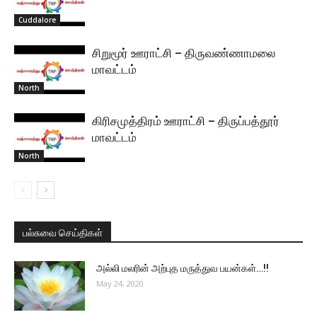
Cuddalore
சிறுமூர் ஊராட்சி – திருவண்ணாமலை
மாவட்டம்
North
கிரிசமுத்திரம் ஊராட்சி – திருப்பத்தூர்
மாவட்டம்
North
பல்சுவை செய்திகள்
அல்லி மலரின் அற்புத மருத்துவ பயன்கள்…!!
May 24, 2020