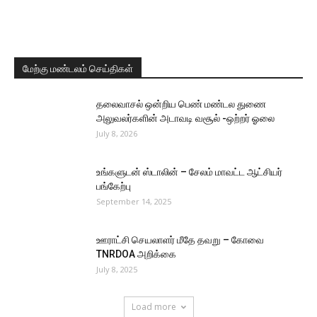
மேற்கு மண்டலம் செய்திகள்
தலைவாசல் ஒன்றிய பெண் மண்டல துணை
அலுவலர்களின் அடாவடி வசூல் -ஒற்றர் ஓலை
July 8, 2026
உங்களுடன் ஸ்டாலின் – சேலம் மாவட்ட ஆட்சியர்
பங்கேற்பு
September 14, 2025
ஊராட்சி செயலாளர் மீதே தவறு – கோவை
TNRDOA அறிக்கை
July 8, 2025
Load more