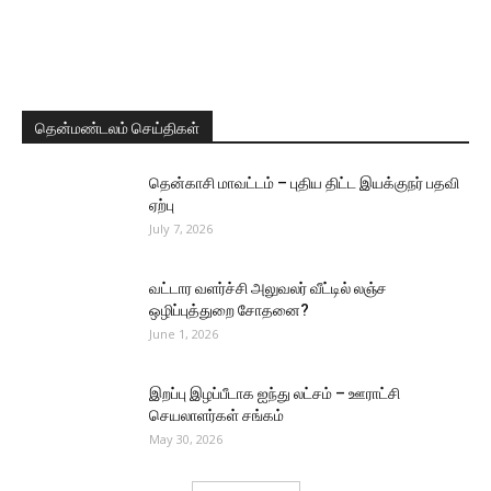
தென்மண்டலம் செய்திகள்
தென்காசி மாவட்டம் – புதிய திட்ட இயக்குநர் பதவி
ஏற்பு
July 7, 2026
வட்டார வளர்ச்சி அலுவலர் வீட்டில் லஞ்ச
ஒழிப்புத்துறை சோதனை?
June 1, 2026
இறப்பு இழப்பீடாக ஐந்து லட்சம் – ஊராட்சி
செயலாளர்கள் சங்கம்
May 30, 2026