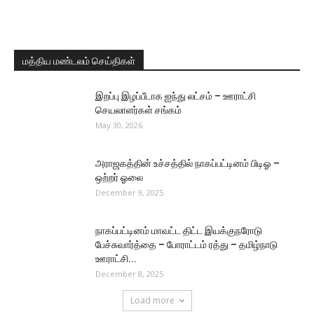
மத்திய மண்டலம் செய்திகள்
இறப்பு இழப்பீடாக ஐந்து லட்சம் – ஊராட்சி
செயலாளர்கள் சங்கம்
May 30, 2026
அராஜகத்தின் உச்சத்தில் நாகப்பட்டினம் பிடிஓ –
ஒற்றர் ஓலை
December 9, 2025
நாகப்பட்டினம் மாவட்ட திட்ட இயக்குநரோடு
பேச்சுவார்த்தை – போராட்டம் ரத்து – தமிழ்நாடு
ஊராட்சி...
December 8, 2025
Load more