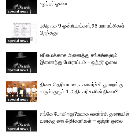
-ஒற்றர் ஓலை
special news
புதிதாக 9 ஒன்றியங்கள்,93 ஊராட்சிகள்
பிறந்தது
special news
உரிமைக்காக அனைத்து சங்கங்களும்
இணைந்து போராட்டம் – ஒற்றர் ஓலை
special news
திசை தெரியா ஊரக வளர்ச்சி துறைக்கு
வரும் குரூப் 1 அதிகாரிகளின் நிலை?
special news
எங்கே போகிறது?ஊரக வளர்ச்சி துறையில்
வனத்துறை அதிகாரிகள் – ஒற்றர் ஓலை
special news