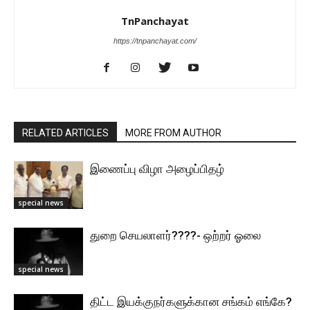
TnPanchayat
https://tnpanchayat.com/
RELATED ARTICLES
MORE FROM AUTHOR
இணைப்பு விழா அழைப்பிதழ்
special news
துறை செயலாளர்????- ஒற்றர் ஓலை
special news
திட்ட இயக்குநர்களுக்கான சங்கம் எங்கே?