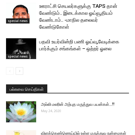
ஊராட்சி செயலர்களுக்கு TAPS தான்
வேண்டும்.. இடைக்கால ஓய்வூதியம்
வேண்டாம்.. -மாநில தலைவர்
special news
வேண்டுகோள்
பதவி உயர்வின்றி பணி ஓய்வு,வேடிக்கை
பார்க்கும் சங்கங்கள் – ஒற்றர் ஓலை
special news
பல்சுவை செய்திகள்
அல்லி மலரின் அற்புத மருத்துவ பயன்கள்…!!
May 24, 2020
விளக்கெண்ணெய்யில் உள்ள மருத்துவ நன்மைகள்