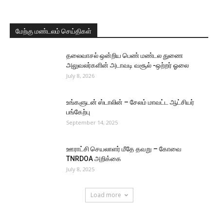
மேற்கு மண்டலம் செய்திகள்
தலைவாசல் ஒன்றிய பெண் மண்டல துணை
அலுவலர்களின் அடாவடி வசூல் -ஒற்றர் ஓலை
July 8, 2026
உங்களுடன் ஸ்டாலின் – சேலம் மாவட்ட ஆட்சியர்
பங்கேற்பு
September 14, 2025
ஊராட்சி செயலாளர் மீதே தவறு – கோவை
TNRDOA அறிக்கை
July 8, 2025
Load more