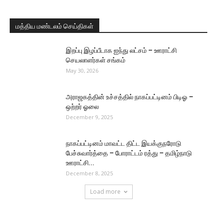
மத்திய மண்டலம் செய்திகள்
இறப்பு இழப்பீடாக ஐந்து லட்சம் – ஊராட்சி
செயலாளர்கள் சங்கம்
May 30, 2026
அராஜகத்தின் உச்சத்தில் நாகப்பட்டினம் பிடிஓ –
ஒற்றர் ஓலை
December 9, 2025
நாகப்பட்டினம் மாவட்ட திட்ட இயக்குநரோடு
பேச்சுவார்த்தை – போராட்டம் ரத்து – தமிழ்நாடு
ஊராட்சி...
December 8, 2025
Load more