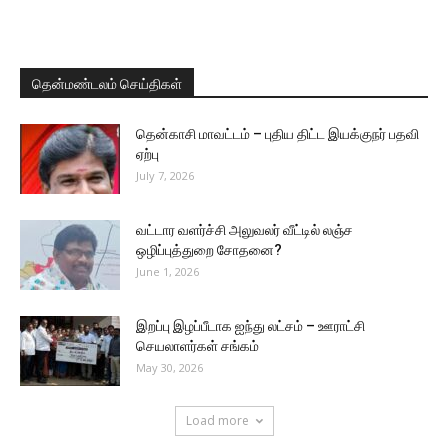
தென்மண்டலம் செய்திகள்
தென்காசி மாவட்டம் – புதிய திட்ட இயக்குநர் பதவி
ஏற்பு
July 7, 2026
வட்டார வளர்ச்சி அலுவலர் வீட்டில் லஞ்ச
ஒழிப்புத்துறை சோதனை?
June 1, 2026
இறப்பு இழப்பீடாக ஐந்து லட்சம் – ஊராட்சி
செயலாளர்கள் சங்கம்
May 30, 2026
Load more