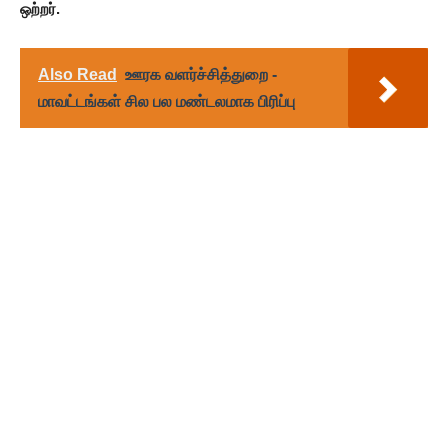
ஒற்றர்.
Also Read
ஊரக வளர்ச்சித்துறை -
மாவட்டங்கள் சில பல மண்டலமாக பிரிப்பு