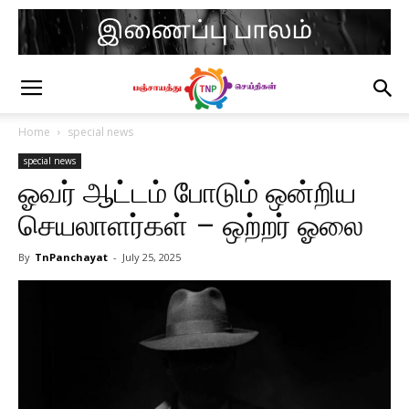
Home
special news
special news
ஓவர் ஆட்டம் போடும் ஒன்றிய
செயலாளர்கள் – ஒற்றர் ஓலை
By
TnPanchayat
-
July 25, 2025