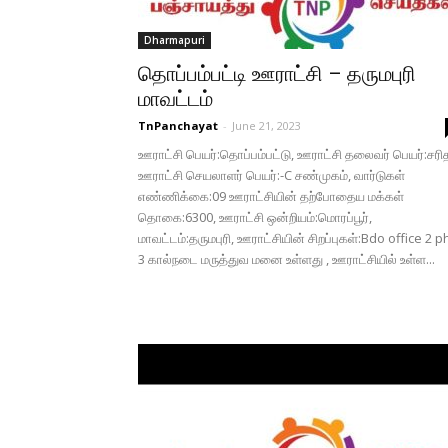
Dharmapuri
தொப்பம்பட்டி ஊராட்சி – தருமபுரி
மாவட்டம்
TnPanchayat
-
June 21, 2023
ஊராட்சி பெயர்:தொப்பம்பட்டு, ஊராட்சி தலைவர் பெயர்:சரி
ஊராட்சி செயலாளர் பெயர்:-C சண்முகம், வார்டுகள்
எண்ணிக்கை:09 ஊராட்சியின் தற்போதைய மக்கள்
தொகை:6300, ஊராட்சி ஒன்றியம்:மொரப்பூர்,
மாவட்டம்:தருமபுரி, ஊராட்சியின் சிறப்புகள்:Bdo office 2 p
3 கால்நடை மருத்துவ மனை உள்ளது , ஊராட்சியில் உள்ள...