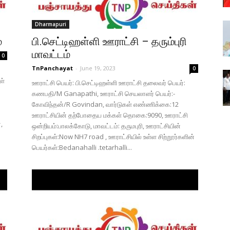
Dharmapuri
்
பி.செட்டிஹள்ளி ஊராட்சி – தரும்புரி
மாவட்டம்
0
TnPanchayat
-
June 19, 2023
0
ள்
ஊராட்சி பெயர்: பி.செட்டிஹள்ளி ஊராட்சி தலைவர் பெயர்:
கணபதி/M Ganapathi, ஊராட்சி செயலாளர் பெயர்:-
கோவிந்தன்/R Govindan, வார்டுகள் எண்ணிக்கை:12
ஊராட்சியின் தற்போதைய மக்கள் தொகை:9090, ஊராட்சி
,
ஒன்றியம்:பாலக்கோடு, மாவட்டம்: தருமபுரி, ஊராட்சியின்
சிறப்புகள்:Now NH7 road , ஊராட்சியில் உள்ள சிற்றூர்களின்
பெயர்கள்:Bedanahalli .tetarhalli...