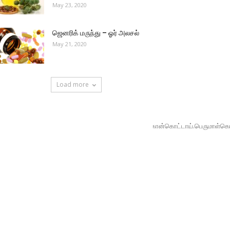
May 23, 2020
ஜெனரிக் மருந்து – ஓர் அலசல்
May 21, 2020
Load more
்டி.கொன்டப்பநய்கனஹள்ளி.கீரியூர்.நாலூகொட்டாய்.ஜிட்டிகான்கொட்டாய்.பெருமாள்கொட