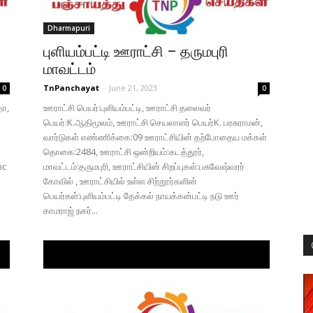
Dharmapuri
புளியம்பட்டி ஊராட்சி – தருமபுரி
மாவட்டம்
TnPanchayat
-
June 21, 2023
0
0
தா,
ஊராட்சி பெயர்:புளியம்பட்டி, ஊராட்சி தலைவர்
பெயர்:K.ஆதிமூலம், ஊராட்சி செயலாளர் பெயர்K. பரசுராமன்,
வார்டுகள் எண்ணிக்கை:09 ஊராட்சியின் தற்போதைய மக்கள்
தொகை:2484, ஊராட்சி ஒன்றியம்:கடத்தூர்,
hc
மாவட்டம்:தருமபுரி, ஊராட்சியின் சிறப்புகள்:பசுவேஷ்வரர்
கோவில் , ஊராட்சியில் உள்ள சிற்றூர்களின்
பெயர்கள்:புளியம்பட்டி தேக்கல் நாயக்கன்பட்டி நடு ஊர்
காமராஜ் நகர்...