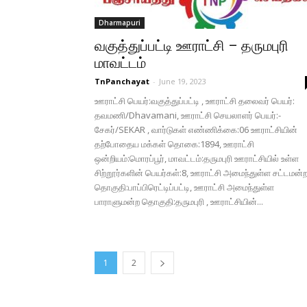
Dharmapuri
வகுத்துப்பட்டி ஊராட்சி – தருமபுரி
மாவட்டம்
TnPanchayat
-
June 19, 2023
ஊராட்சி பெயர்:வகுத்துப்பட்டி , ஊராட்சி தலைவர் பெயர்:
தவமணி/Dhavamani, ஊராட்சி செயலாளர் பெயர்:-
சேகர்/SEKAR , வார்டுகள் எண்ணிக்கை:06 ஊராட்சியின்
தற்போதைய மக்கள் தொகை:1894, ஊராட்சி
ஒன்றியம்:மொரப்பூர், மாவட்டம்:தருமபுரி ஊராட்சியில் உள்ள
சிற்றூர்களின் பெயர்கள்:8, ஊராட்சி அமைந்துள்ள சட்டமன்
தொகுதி:பாப்பிரெட்டிப்பட்டி, ஊராட்சி அமைந்துள்ள
பாராளுமன்ற தொகுதி:தருமபுரி , ஊராட்சியின்...
1
2