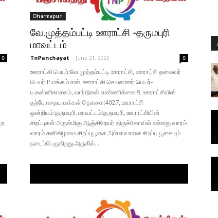
Dharmapuri
வே.முத்தம்பட்டி ஊராட்சி -தருமபுரி
மாவட்டம்
TnPanchayat
-
June 21, 2023
0
0
ஊராட்சி பெயர்:வே.முத்தம்பட்டி ஊராட்சி, ஊராட்சி தலைவர்
பெயர்:P.மங்கம்மாள், ஊராட்சி செயலாளர் பெயர்-
ப.கன்னிகாசலம், வார்டுகள் எண்ணிக்கை:9, ஊராட்சியின்
தற்போதைய மக்கள் தொகை:4027, ஊராட்சி
ஒன்றியம்:தருமபுரி, மாவட்டம்:தருமபுரி, ஊராட்சியின்
்ற
சிறப்புகள்:அருள்மிகு ஆஞ்சிநேயர் திருக்கோவில் உள்ளது வாரம்
வாரம் சனிகிழமை சிறப்புபூசை அம்மாவாசை சிறப்பு பூசையும்
நடைப்பெருகிறது.அருகில்...