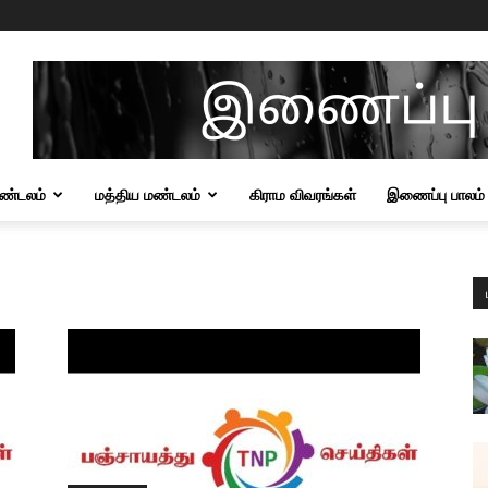
மண்டலம்
மத்திய மண்டலம்
கிராம விவரங்கள்
இணைப்பு பாலம்