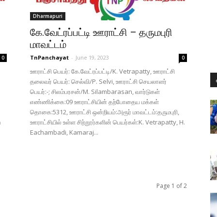
Dharmapuri
கே.வேட்ரப்பட்டி ஊராட்சி – தருமபுரி
மாவட்டம்
TnPanchayat
-
June 19, 2023
0
0
ஊராட்சி பெயர்: கே.வேட்ரப்பட்டி/K. Vetrapatty, ஊராட்சி
தலைவர் பெயர்: செல்வி/P. Selvi, ஊராட்சி செயலாளர்
பெயர்:-; சிலம்பரசன்/M. Silambarasan, வார்டுகள்
எண்ணிக்கை:09 ஊராட்சியின் தற்போதைய மக்கள்
தொகை:5312, ஊராட்சி ஒன்றியம்:அரூர் மாவட்டம்:தருமபுரி,
ற
ஊராட்சியில் உள்ள சிற்றூர்களின் பெயர்கள்:K. Vetrapatty, H.
Eachambadi, Kamaraj...
Page 1 of 2