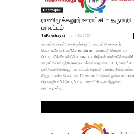
Dharmapuri
ராணிமூக்கனூர் ஊராட்சி – தருமபுரி
மாவட்டம்
TnPanchayat
-
June 22, 2023
ஊராட்சி பெயர்:ராணிமூக்கனூர் , ஊராட்சி தலைவர்
பெயர்:மகேந்திரன்/Mahendiran , ஊராட்சி செயலாளர்
பெயர்:-விக்கிரமன்/Vikraman, வார்டுகள் எண்ணிக்கை:06
ஊராட்சியின் தற்போதைய மக்கள் தொகை:3013, ஊராட்சி
ஒன்றியம்:மொரப்பூர் , மாவட்டம்:தருமபுரி , ஊராட்சியில் உள்ள
சிற்றூர்களின் பெயர்கள்:10, ஊராட்சி அமைந்துள்ள சட்டமன
தொகுதி:பாப்பிரெட்டிப்பட்டி , ஊராட்சி அமைந்துள்ள
பாராளுமன்ற...