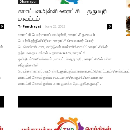
Dharmapuri
காளப்பனஅள்ளி ஊராட்சி – தருமபுரி
மாவட்டம்
TnPanchayat
-
June 22, 2023
0
0
ஊராட்சி பெயர்:காளப்பனஅள்ளி, ஊராட்சி தலைவர்
பெயர்:R.நந்தினிபிரியா, ஊராட்சி செயலாளர் பெயர்:-
ள்
பெ.வெங்கடேசன, வார்டுகள் எண்ணிக்கை:09 ஊராட்சியின்
தற்போதைய மக்கள் தொகை:4976, ஊராட்சி
ஒன்றியம்:காரிமங்கலம் , மாவட்டம்:தருமபுரி , ஊராட்சியில் உள்ள
சிற்றூர்களின்
பெயர்கள்:காளப்பனஅள்ளி.புதூர்.குப்பாங்கரை.கட்டுகொட்டாய்.சென்றம்பட
ற
ஊராட்சி அமைந்துள்ள சட்டமன்ற தொகுதி:பென்னாகரம்
ஊராட்சி அமைந்துள்ள பாராளுமன்ற தொகுதி:தருமபுரி ,