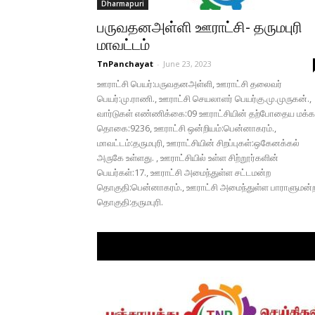
Dharmapuri
பருவதனஅள்ளி ஊராட்சி- தருமபுரி
மாவட்டம்
TnPanchayat
-
June 23, 2023
ஊராட்சி பெயர்:பருவதனஅள்ளி, ஊராட்சி தலைவர்
பெயர்:மு.ராணி., ஊராட்சி செயலாளர் பெயர்கு.மு.முருகன்.,
வார்டுகள் எண்ணிக்கை:09 ஊராட்சியின் தற்போதைய மக்க
தொகை:9236, ஊராட்சி ஒன்றியம்:பென்னாகரம்.,
மாவட்டம்:தருமபுரி, ஊராட்சியின் சிறப்புகள்:ஒகேனக்கல்
அருகே உள்ளது. , ஊராட்சியில் உள்ள சிற்றூர்களின்
பெயர்கள்:17., ஊராட்சி அமைந்துள்ள சட்டமன்ற
தொகுதி:பென்னாகரம்., ஊராட்சி அமைந்துள்ள பாராளுமன்
தொகுதி:தருமபுரி.