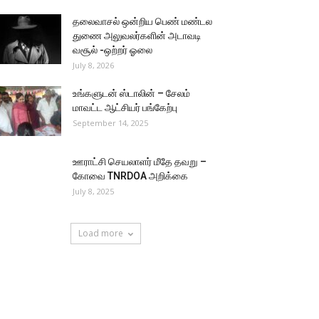
தலைவாசல் ஒன்றிய பெண் மண்டல
துணை அலுவலர்களின் அடாவடி
வசூல் -ஒற்றர் ஓலை
July 8, 2026
உங்களுடன் ஸ்டாலின் – சேலம்
மாவட்ட ஆட்சியர் பங்கேற்பு
September 14, 2025
ஊராட்சி செயலாளர் மீதே தவறு –
கோவை TNRDOA அறிக்கை
July 8, 2025
Load more