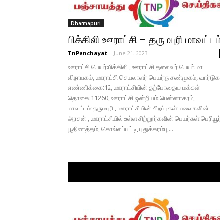
Dharmapuri
பிக்கிலி ஊராட்சி – தருமபுரி மாவட்டம
TnPanchayat
-
June 21, 2023
ஊராட்சி பெயர்:பிக்கிலி , ஊராட்சி தலைவர் பெயர்:மா
விநாயகம், ஊராட்சி செயலாளர் பெயர்:ந சண்முகம், வார்டுக
எண்ணிக்கை:12, ஊராட்சியின் தற்போதைய மக்கள்
தொகை:11260, ஊராட்சி ஒன்றியம்:பென்னாகரம்,
மாவட்டம்:தருமபுரி , ஊராட்சியின் சிறப்புகள்:மலைகளின்
அரசன் , ஊராட்சியில் உள்ள சிற்றூர்களின் பெயர்கள்:பெரியூர்
பூதிணத்தம், கொல்லப்பட்டி, புதுக்கரம்பு,...