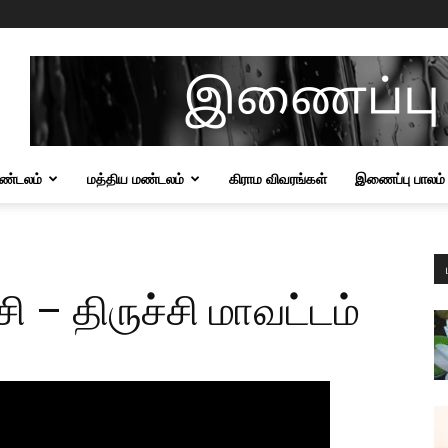
மண்டலம்
மத்திய மண்டலம்
கிராம விவரங்கள்
இணைப்பு பாலம்
ி – திருச்சி மாவட்டம்