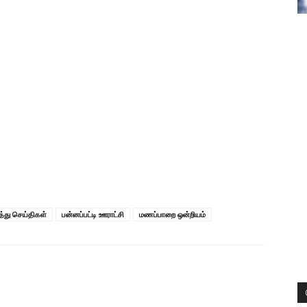
்து செய்திகள்
பன்னப்பட்டி ஊராட்சி
மணப்பாறை ஒன்றியம்