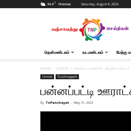
C
34.4
Saturday, August 8, 2026
Chennai
Tnpanchayat
தென்மண்டலம்
வடமண்டலம்
மேற்கு 
Home
Central
பன்னப்பட்டி ஊராட்சி – திருச்சி மாவட்டம்
Central
Tiruchirappalli
பன்னப்பட்டி ஊராட்ச
By
TnPanchayat
-
May 31, 2023