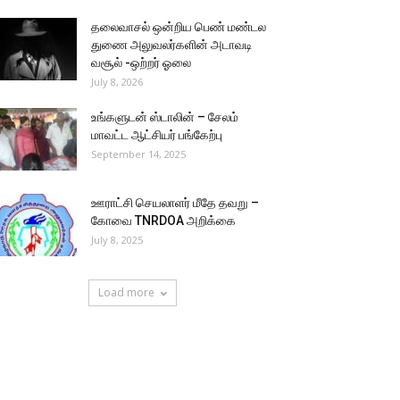
தலைவாசல் ஒன்றிய பெண் மண்டல
துணை அலுவலர்களின் அடாவடி
வசூல் -ஒற்றர் ஓலை
July 8, 2026
உங்களுடன் ஸ்டாலின் – சேலம்
மாவட்ட ஆட்சியர் பங்கேற்பு
September 14, 2025
ஊராட்சி செயலாளர் மீதே தவறு –
கோவை TNRDOA அறிக்கை
July 8, 2025
Load more