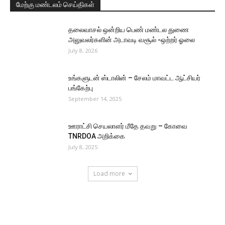
மேற்கு மண்டலம் செய்திகள்
தலைவாசல் ஒன்றிய பெண் மண்டல துணை
அலுவலர்களின் அடாவடி வசூல் -ஒற்றர் ஓலை
July 8, 2026
உங்களுடன் ஸ்டாலின் – சேலம் மாவட்ட ஆட்சியர்
பங்கேற்பு
September 14, 2025
ஊராட்சி செயலாளர் மீதே தவறு – கோவை
TNRDOA அறிக்கை
July 8, 2025
Load more