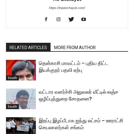
https://tnpanchayat.com/
RELATED ARTICLES
MORE FROM AUTHOR
தென்காசி மாவட்டம் – புதிய திட்ட
இயக்குநர் பதவி ஏற்பு
South
வட்டார வளர்ச்சி அலுவலர் வீட்டில் லஞ்ச
ஒழிப்புத்துறை சோதனை?
South
இறப்பு இழப்பீடாக ஐந்து லட்சம் – ஊராட்சி
செயலாளர்கள் சங்கம்