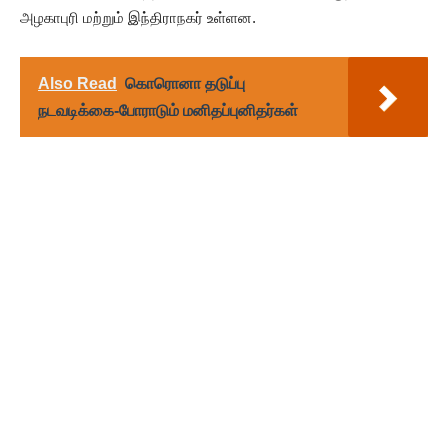
அழகாபுரி மற்றும் இந்திராநகர் உள்ளன.
Also Read
கொரொனா தடுப்பு
நடவடிக்கை-போராடும் மனிதப்புனிதர்கள்