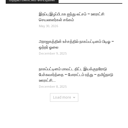
இறப்பு இழப்பீடாக ஐந்து லட்சம் – ஊராட்சி
செயலாளர்கள் சங்கம்
May 30, 2026
அராஜகத்தின் உச்சத்தில் நாகப்பட்டினம் பிடிஓ –
ஒற்றர் ஓலை
December 9, 2025
நாகப்பட்டினம் மாவட்ட திட்ட இயக்குநரோடு
பேச்சுவார்த்தை – போராட்டம் ரத்து – தமிழ்நாடு
ஊராட்சி...
December 8, 2025
Load more