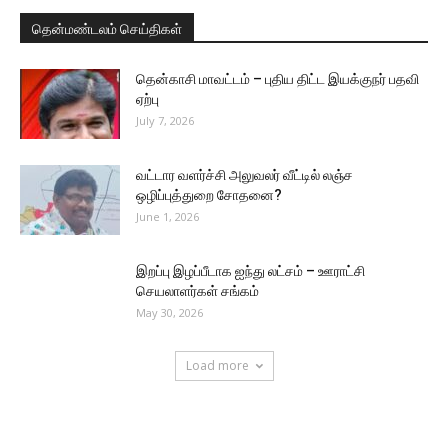
தென்மண்டலம் செய்திகள்
தென்காசி மாவட்டம் – புதிய திட்ட இயக்குநர் பதவி
ஏற்பு
July 7, 2026
வட்டார வளர்ச்சி அலுவலர் வீட்டில் லஞ்ச
ஒழிப்புத்துறை சோதனை?
June 1, 2026
இறப்பு இழப்பீடாக ஐந்து லட்சம் – ஊராட்சி
செயலாளர்கள் சங்கம்
May 30, 2026
Load more