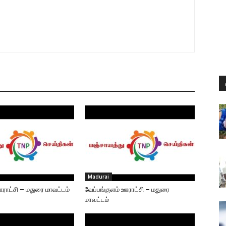
Madurai
ஊராட்சி – மதுரை மாவட்டம்
வேப்பங்குளம் ஊராட்சி – மதுரை
மாவட்டம்