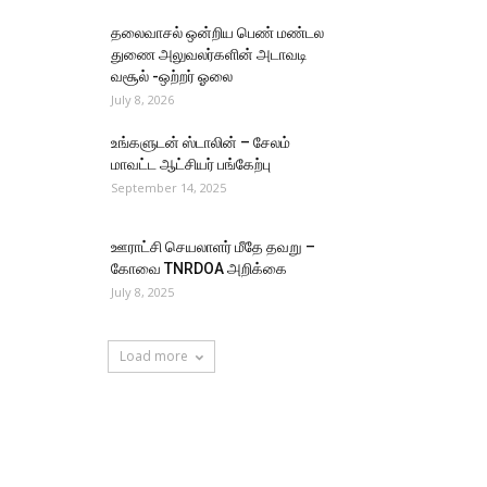
தலைவாசல் ஒன்றிய பெண் மண்டல
துணை அலுவலர்களின் அடாவடி
வசூல் -ஒற்றர் ஓலை
July 8, 2026
உங்களுடன் ஸ்டாலின் – சேலம்
மாவட்ட ஆட்சியர் பங்கேற்பு
September 14, 2025
ஊராட்சி செயலாளர் மீதே தவறு –
கோவை TNRDOA அறிக்கை
July 8, 2025
Load more