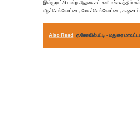
இவ்வூராட்சி மன்ற அலுவலகம் களிமங்கலத்தில் உள்
கீழச்செங்கோட்டை, மேலச்செங்கோட்டை, க.ஓடைப்பட
Also Read
ஏ.கோவில்பட்டி - மதுரை மாவட்டம