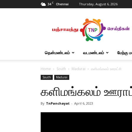
C
34
Thursday, August 6, 2026
Chennai
Tnpanchayat
தென்மண்டலம்
வடமண்டலம்
மேற்கு 
Home
South
Madurai
களிமங்கலம் ஊராட்சி
South
Madurai
களிமங்கலம் ஊராட
By
TnPanchayat
-
April 6, 2023