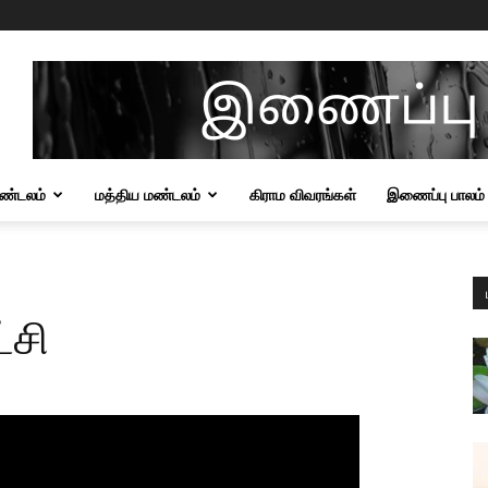
மண்டலம்
மத்திய மண்டலம்
கிராம விவரங்கள்
இணைப்பு பாலம்
்சி