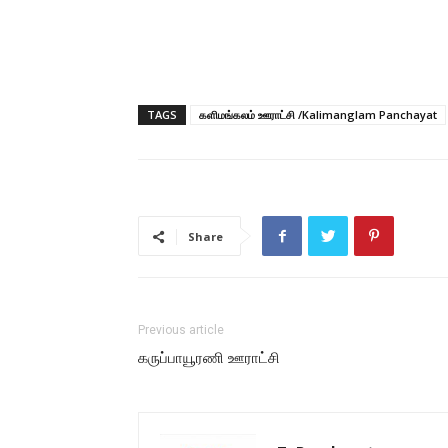
TAGS
களிமங்கலம் ஊராட்சி /Kalimanglam Panchayat
Share
Previous article
கருப்பாயூரணி ஊராட்சி