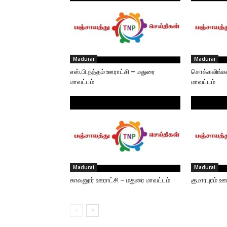
Madurai
Madurai
எஸ்.பி.நத்தம் ஊராட்சி – மதுரை
சொக்கலிங்கப
மாவட்டம்
மாவட்டம்
Madurai
Madurai
காவனூர் ஊராட்சி – மதுரை மாவட்டம்
குமாரபுரம் ஊ