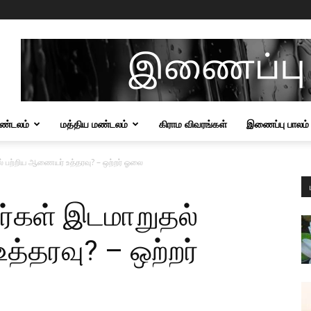
மண்டலம்
மத்திய மண்டலம்
கிராம விவரங்கள்
இணைப்பு பாலம்
் பற்றிய ஆணையர் உத்தரவு? – ஒற்றர் ஓலை
்கள் இடமாறுதல்
்தரவு? – ஒற்றர்