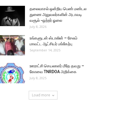
தலைவாசல் ஒன்றிய பெண் மண்டல
துணை அலுவலர்களின் அடாவடி
வசூல் -ஒற்றர் ஓலை
July 8, 2026
உங்களுடன் ஸ்டாலின் – சேலம்
மாவட்ட ஆட்சியர் பங்கேற்பு
September 14, 2025
ஊராட்சி செயலாளர் மீதே தவறு –
கோவை TNRDOA அறிக்கை
July 8, 2025
Load more