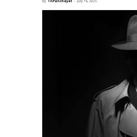
By
TnPanchayat
-
July 16, 2025