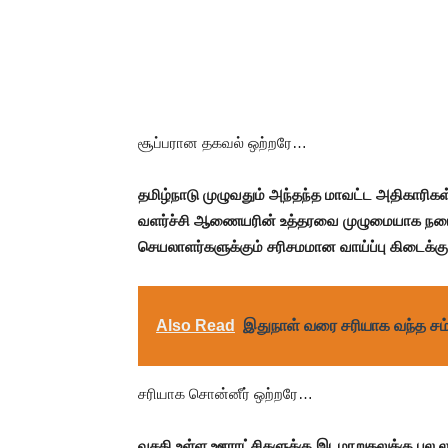
சூப்பரான தகவல் ஒற்றரே…
தமிழ்நாடு முழுவதும் அந்தந்த மாவட்ட அதிகா
வளர்ச்சி ஆணையரின் உத்தரவை முழுமையாக நடை
செயலாளர்களுக்கும் சரிசமமான வாய்ப்பு கிடைக்
Also Read
இதுநாள் வரை சரியாக வந்த சம்
சரியாக சொன்னீர் ஒற்றரே…
வசதி உள்ள ஊராட்சிகளுக்கு இடமாறுதலுக்கு பல லக