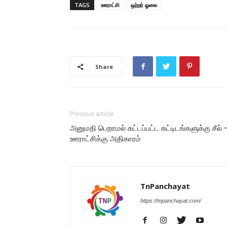
TAGS
ஊராட்சி
ஒற்றர் ஓலை
Share
Previous article
அனுமதி பெறாமல் கட்டப்பட்ட கட்டிடங்களுக்கு சீல் 
ஊராட்சிக்கு அதிகாரம்
TnPanchayat
https://tnpanchayat.com/