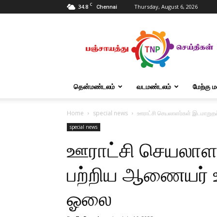
C
34.8
Thursday, August 6, 2026
Chennai
Tnpanchayat
தென்மண்டலம்
வடமண்டலம்
மேற்கு 
Home
special news
ஊராட்சி செயலாளர்கள் இடமாறுதல
special news
ஊராட்சி செயலாளர
பற்றிய ஆணையர் உத
ஓலை