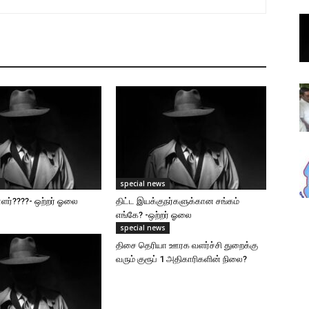
s
special news
ர்????- ஒற்றர் ஓலை
திட்ட இயக்குநர்களுக்கான சங்கம்
எங்கே? -ஒற்றர் ஓலை
special news
திசை தெரியா ஊரக வளர்ச்சி துறைக்கு
வரும் குரூப் 1 அதிகாரிகளின் நிலை?