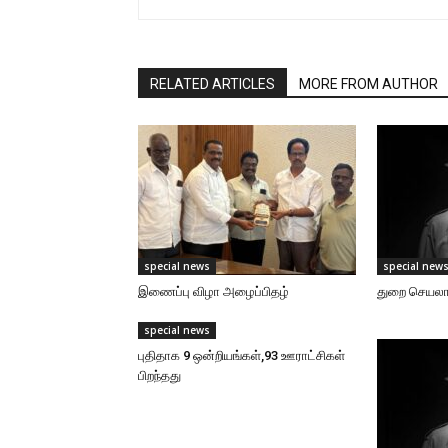
RELATED ARTICLES
MORE FROM AUTHOR
special news
special new
இணைப்பு விழா அழைப்பிதழ்
துறை செயலாள
special news
புதிதாக 9 ஒன்றியங்கள்,93 ஊராட்சிகள்
பிறந்தது