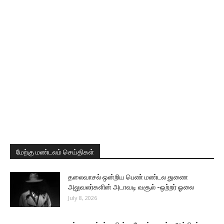
மேற்கு மண்டலம் செய்திகள்
தலைவாசல் ஒன்றிய பெண் மண்டல துணை
அலுவலர்களின் அடாவடி வசூல் -ஒற்றர் ஓலை
July 8, 2026