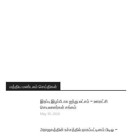
மத்திய மண்டலம் செய்திகள்
இறப்பு இழப்பீடாக ஐந்து லட்சம் – ஊராட்சி
செயலாளர்கள் சங்கம்
May 30, 2026
அராஜகத்தின் உச்சத்தில் நாகப்பட்டினம் பிடிஓ –