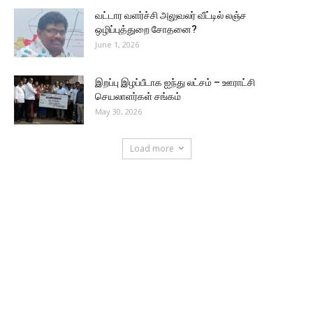
வட்டார வளர்ச்சி அலுவலர் வீட்டில் லஞ்ச
ஒழிப்புத்துறை சோதனை?
June 1, 2026
இறப்பு இழப்பீடாக ஐந்து லட்சம் – ஊராட்சி
செயலாளர்கள் சங்கம்
May 30, 2026
Load more