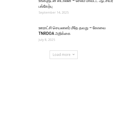
உங்களுடன் ஸ்டாலின் – சேலம் மாவட்ட ஆட்சியர்
பங்கேற்பு
September 14, 2025
ஊராட்சி செயலாளர் மீதே தவறு – கோவை
TNRDOA அறிக்கை
July 8, 2025
Load more