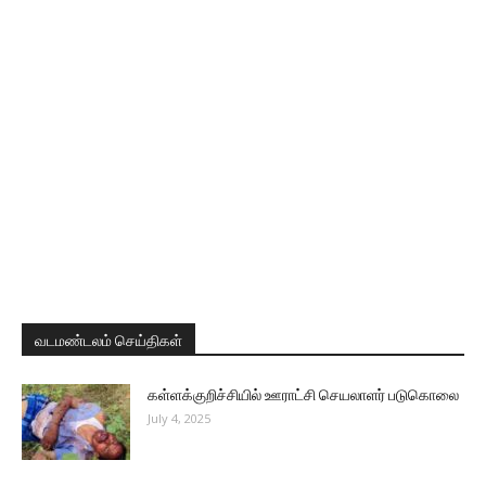
வடமண்டலம் செய்திகள்
கள்ளக்குறிச்சியில் ஊராட்சி செயலாளர் படுகொலை
July 4, 2025