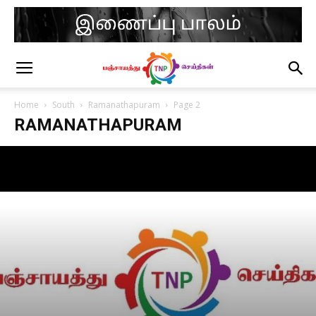
Home
South
Ramanathapuram
Page 2
RAMANATHAPURAM