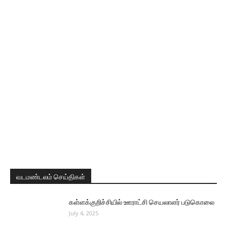
வடமண்டலம் செய்திகள்
கள்ளக்குறிச்சியில் ஊராட்சி செயலாளர் படுகொலை
July 4, 2025