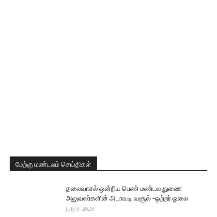
மேற்கு மண்டலம் செய்திகள்
தலைவாசல் ஒன்றிய பெண் மண்டல துணை
அலுவலர்களின் அடாவடி வசூல் -ஒற்றர் ஓலை
July 8, 2026