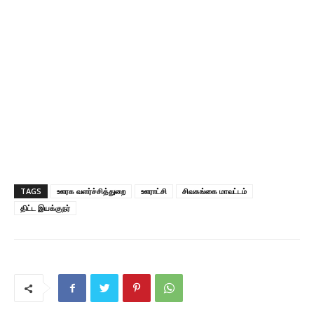
TAGS
ஊரக வளர்ச்சித்துறை
ஊராட்சி
சிவகங்கை மாவட்டம்
திட்ட இயக்குநர்