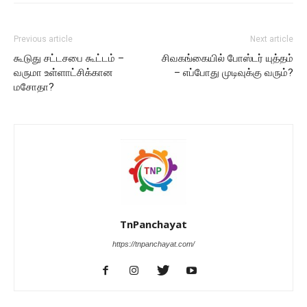
Previous article
Next article
கூடுது சட்டசபை கூட்டம் –
சிவகங்கையில் போஸ்டர் யுத்தம்
வருமா உள்ளாட்சிக்கான
– எப்போது முடிவுக்கு வரும்?
மசோதா?
TnPanchayat
https://tnpanchayat.com/