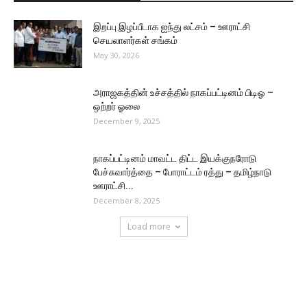
இறப்பு இழப்பீடாக ஐந்து லட்சம் – ஊராட்சி
செயலாளர்கள் சங்கம்
May 30, 2026
அராஜகத்தின் உச்சத்தில் நாகப்பட்டினம் பிடிஓ –
ஒற்றர் ஓலை
December 9, 2025
நாகப்பட்டினம் மாவட்ட திட்ட இயக்குநரோடு
பேச்சுவார்த்தை – போராட்டம் ரத்து – தமிழ்நாடு
ஊராட்சி...
December 8, 2025
Load more