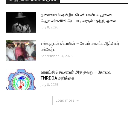
தலைவாசல் ஒன்றிய பெண் மண்டல துணை
அலுவலர்களின் அடாவடி வசூல் -ஒற்றர் ஓலை
July 8, 2026
உங்களுடன் ஸ்டாலின் – சேலம் மாவட்ட ஆட்சியர்
பங்கேற்பு
September 14, 2025
ஊராட்சி செயலாளர் மீதே தவறு – கோவை
TNRDOA அறிக்கை
July 8, 2025
Load more