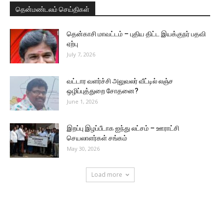
தென்மண்டலம் செய்திகள்
தென்காசி மாவட்டம் – புதிய திட்ட இயக்குநர் பதவி
ஏற்பு
July 7, 2026
வட்டார வளர்ச்சி அலுவலர் வீட்டில் லஞ்ச
ஒழிப்புத்துறை சோதனை?
June 1, 2026
இறப்பு இழப்பீடாக ஐந்து லட்சம் – ஊராட்சி
செயலாளர்கள் சங்கம்
May 30, 2026
Load more