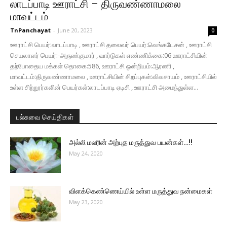
லாடப்பாடி ஊராட்சி – திருவண்ணாமலை
மாவட்டம்
TnPanchayat
-
June 20, 2023
0
ஊராட்சி பெயர்:லாடப்பாடி , ஊராட்சி தலைவர் பெயர்:வெங்கடேசன் , ஊராட்சி
செயலாளர் பெயர்:-அருண்குமார் , வார்டுகள் எண்ணிக்கை:06 ஊராட்சியின்
தற்போதைய மக்கள் தொகை:586, ஊராட்சி ஒன்றியம்:ஆரணி ,
மாவட்டம்:திருவண்ணாமலை , ஊராட்சியின் சிறப்புகள்:விவசாயம் , ஊராட்சியில்
உள்ள சிற்றூர்களின் பெயர்கள்:லாடப்பாடி ஏடிசி , ஊராட்சி அமைந்துள்ள...
பல்சுவை செய்திகள்
அல்லி மலரின் அற்புத மருத்துவ பயன்கள்…!!
May 24, 2020
விளக்கெண்ணெய்யில் உள்ள மருத்துவ நன்மைகள்
May 23, 2020