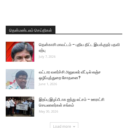
தென்மண்டலம் செய்திகள்
தென்காசி மாவட்டம் – புதிய திட்ட இயக்குநர் பதவி
ஏற்பு
July 7, 2026
வட்டார வளர்ச்சி அலுவலர் வீட்டில் லஞ்ச
ஒழிப்புத்துறை சோதனை?
June 1, 2026
இறப்பு இழப்பீடாக ஐந்து லட்சம் – ஊராட்சி
செயலாளர்கள் சங்கம்
May 30, 2026
Load more