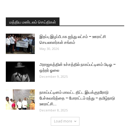
மத்திய மண்டலம் செய்திகள்
இறப்பு இழப்பீடாக ஐந்து லட்சம் – ஊராட்சி
செயலாளர்கள் சங்கம்
May 30, 2026
அராஜகத்தின் உச்சத்தில் நாகப்பட்டினம் பிடிஓ –
ஒற்றர் ஓலை
December 9, 2025
நாகப்பட்டினம் மாவட்ட திட்ட இயக்குநரோடு
பேச்சுவார்த்தை – போராட்டம் ரத்து – தமிழ்நாடு
ஊராட்சி...
December 8, 2025
Load more