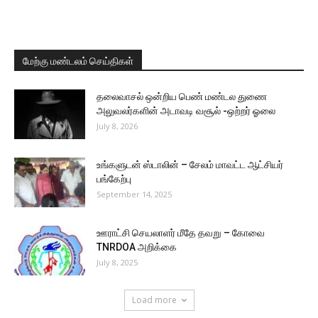
மேற்கு மண்டலம் செய்திகள்
தலைவாசல் ஒன்றிய பெண் மண்டல துணை
அலுவலர்களின் அடாவடி வசூல் -ஒற்றர் ஓலை
July 8, 2026
உங்களுடன் ஸ்டாலின் – சேலம் மாவட்ட ஆட்சியர்
பங்கேற்பு
September 14, 2025
ஊராட்சி செயலாளர் மீதே தவறு – கோவை
TNRDOA அறிக்கை
July 8, 2025
Load more