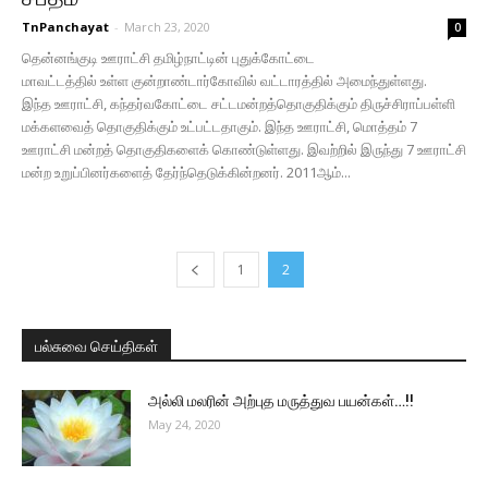
TnPanchayat
-
March 23, 2020
0
தென்னங்குடி ஊராட்சி தமிழ்நாட்டின் புதுக்கோட்டை
மாவட்டத்தில் உள்ள குன்றாண்டார்கோவில் வட்டாரத்தில் அமைந்துள்ளது.
இந்த ஊராட்சி, கந்தர்வகோட்டை சட்டமன்றத்தொகுதிக்கும் திருச்சிராப்பள்ளி
மக்களவைத் தொகுதிக்கும் உட்பட்டதாகும். இந்த ஊராட்சி, மொத்தம் 7
ஊராட்சி மன்றத் தொகுதிகளைக் கொண்டுள்ளது. இவற்றில் இருந்து 7 ஊராட்சி
மன்ற உறுப்பினர்களைத் தேர்ந்தெடுக்கின்றனர். 2011ஆம்...
1
2
பல்சுவை செய்திகள்
அல்லி மலரின் அற்புத மருத்துவ பயன்கள்…!!
May 24, 2020