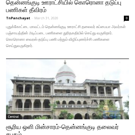
தென்னங்குடி ஊராட்சியில் கொரொனா தடுப்பு
பணிகள் தீவிரம்
TnPanchayat
-
March 31, 2020
0
புதுக்கோட்டை மாவட்டம் தென்னங்குடி ஊராட்சி தலைவர் சுப்பையா அவர்கள்
பஞ்சாயத்தின் அடிப்படை பணிகளை துரிதகதியில் செய்து வருகிறார்.
கொரொனா வைரஸ் தடுப்பு பணி மற்றும் விழிப்புணர்ச்சி பணிகளை
செய்துவருகிறார்.
Central
சூரிய ஒளி மின்சாரம்-தென்னங்குடி தலைவர்
சபதம்