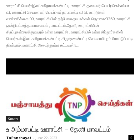
ஊராட்சி பெயர்:இலட்சுமிநாயக்கன்பட்டி, ஊராட்சி தலைவர் பெயர்:செல்லப்பா
வி, ஊராட்சி செயலாளர் பெயர்:-சுந்தரபாண்டி வி பி, வார்டுகள்
எண்ணிக்கை:09, ஊராட்சியின் தற்போதைய மக்கள் தொகை:3269, ஊராட்சி
ஒன்றியம்:உத்தமபாளையம் , மாவட்டம்:தேனி, ஊராட்சியின்
சிறப்புகள்:சமத்துவபுரம் உள்ள ஊராட்சி , ஊராட்சியில் உள்ள சிற்றூர்களின்
பெயர்கள்:இலட்சுமிநாயக்கன்பட்டி கிருஷ்ணன்பட்டி செல்லாயிபுரம் ரோட்டுப்பட்டி
திடீர்புரம், ஊராட்சி அமைந்துள்ள சட்டமன்ற...
South
உ.அம்மாபட்டி ஊராட்சி – தேனி மாவட்டம்
TnPanchayat
-
June 22, 2023
0