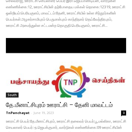
செல்வராஜ், ஊராட்சி செயலாளர் பெயர்:இரா.ஜெயபாண்டியன், வார்டுகள்
எண்ணிக்கை:12, ஊராட்சியின் தற்போதைய மக்கள் தொகை:12319, ஊராட்சி
ஒன்றியம்:பெரியகுளம், மாவட்டம்:தேனி, ஊராட்சியில் உள்ள சிற்றூர்களின்
பெயர்கள்:அழகர்சாமிபுரம் பெருமாள்புரம் காந்திநகர் தெய்வேந்திரபுரம்,
ஊராட்சி அமைந்துள்ள சட்டமன்ற தொகுதி:பெரியகுளம், ஊராட்சி...
South
தே.மீனாட்சிபுரம் ஊராட்சி – தேனி மாவட்டம்
TnPanchayat
-
June 19, 2023
0
ஊராட்சி பெயர்:தே.மீனாட்சிபுரம், ஊராட்சி தலைவர் பெயர்:பூ.மல்லிகா, ஊராட்சி
செயலாளர் பெயர்:-ந.ஜெயக்குமார், வார்டுகள் எண்ணிக்கை:09 ஊராட்சியின்