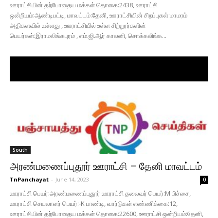
ஊராட்சியின் தற்போதைய மக்கள் தொகை:2438, ஊராட்சி
ஒன்றியம்:ஆண்டிபட்டி, மாவட்டம்:தேனி, ஊராட்சியின் சிறப்புகள்:மாமரம்
அதிகளவில் உள்ளது , ஊராட்சியில் உள்ள சிற்றூர்களின்
பெயர்கள்:இராமலிங்கபுரம் , எம்.ஜி.ஆர் காலனி, சொக்கலிங்க...
South
அரண்மணைப்புதூர் ஊராட்சி – தேனி மாவட்டம்
TnPanchayat
-
June 14, 2023
0
ஊராட்சி பெயர்:அரண்மணைப்புதூர் ஊராட்சி தலைவர் பெயர்:M பிச்சை,
ஊராட்சி செயலாளர் பெயர்:-K பாண்டி, வார்டுகள் எண்ணிக்கை:12,
ஊராட்சியின் தற்போதைய மக்கள் தொகை:22600, ஊராட்சி ஒன்றியம்:தேனி,