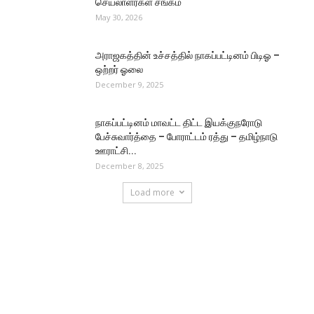
செயலாளர்கள் சங்கம்
May 30, 2026
அராஜகத்தின் உச்சத்தில் நாகப்பட்டினம் பிடிஓ –
ஒற்றர் ஓலை
December 9, 2025
நாகப்பட்டினம் மாவட்ட திட்ட இயக்குநரோடு
பேச்சுவார்த்தை – போராட்டம் ரத்து – தமிழ்நாடு
ஊராட்சி...
December 8, 2025
Load more