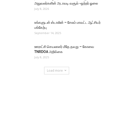
அலுவலர்களின் அடாவடி வசூல் -ஒற்றர் ஓலை
July 8, 2026
உங்களுடன் ஸ்டாலின் – சேலம் மாவட்ட ஆட்சியர்
பங்கேற்பு
September 14, 2025
ஊராட்சி செயலாளர் மீதே தவறு – கோவை
TNRDOA அறிக்கை
July 8, 2025
Load more