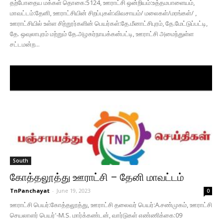
தற்போதைய மக்கள் தொகை:5124, ஊராட்சி ஒன்றியம்:உத்தமபாளையம்,
மாவட்டம்:தேனி, ஊராட்சியின் சிறப்புகள்:விவசாயம்/ மலைகள்/மரங்கள்/ ,
ஊராட்சியில் உள்ள சிற்றூர்களின் பெயர்கள்:தே.மீனாட்சிபுரம், தே.மேட்டுப்பட்டி,
தே. ஒவுலாபுரம் மற்றும் தே.அழகர்நாயக்கன்பட்டி, ஊராட்சி அமைந்துள்ள
சட்டமன்ற...
South
கோத்தலூத்து ஊராட்சி – தேனி மாவட்டம்
TnPanchayat
-
June 19, 2023
0
ஊராட்சி பெயர்:கோத்தலூத்து, ஊராட்சி தலைவர் பெயர்:A.சண்முகம், ஊராட்சி
செயலாளர் பெயர்'-M.S. மார்க்கண்டன், வார்டுகள் எண்ணிக்கை:09