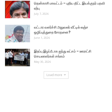
தென்காசி மாவட்டம் – புதிய திட்ட இயக்குநர் பதவி
ஏற்பு
July 7, 2026
வட்டார வளர்ச்சி அலுவலர் வீட்டில் லஞ்ச
ஒழிப்புத்துறை சோதனை?
June 1, 2026
இறப்பு இழப்பீடாக ஐந்து லட்சம் – ஊராட்சி
செயலாளர்கள் சங்கம்
May 30, 2026
Load more