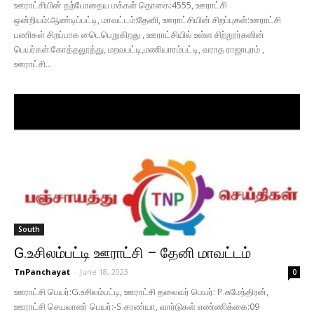
ஊராட்சியின் தற்போதைய மக்கள் தொகை:4555, ஊராட்சி
ஒன்றியம்:ஆண்டிப்பட்டி, மாவட்டம்:தேனி, ஊராட்சியின் சிறப்புகள்:ஊராட்சி
பணிகள் சிறப்பாக டைெபெறுகிறது , ஊராட்சியில் உள்ள சிற்றூர்களின்
பெயர்கள்:கோத்தலூத்து, மறவபட்டி,மணியாரம்பட்டி, வராத ராஜாபுரம் ,
ஊராட்சி...
South
G.உசிலம்பட்டி ஊராட்சி – தேனி மாவட்டம்
TnPanchayat
-
June 18, 2023
0
ஊராட்சி பெயர்:G.உசிலம்பட்டி, ஊராட்சி தலைவர் பெயர்: P.சுமேந்திரன்,
ஊராட்சி செயலாளர் பெயர்:-S.சரண்யா, வார்டுகள் எண்ணிக்கை:09