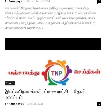
TnPanchayat
-
December 6, 2024
0
ஊரக வளர்ச்சித்துறை தேனிமாவட்டத்திற்கு வருகைதந்த மாண்புமிகு
உள்ளாட்சித்துறை அமைச்சர் அவர்களை தமிழ்நாடு ஊராட்சி செயலாளர்கள்
சங்கத்தின் தேனி மாவட்ட ஒருங்கிணைப்பாளர் பொட்டு முருகேசன்,மாவட்ட
செயலாளர் வேல்முருகன், மாநில பொருளாளர்,மற்றும் நிர்வாகிகள் ஊராட்சி
செயலாளர்களின் கோரிக்கை...
South
இலட்சுமிநாயக்கன்பட்டி ஊராட்சி – தேனி
மாவட்டம்
TnPanchayat
-
June 23, 2023
0