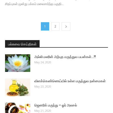
சிறப்புகள் மூன்று பக்கம் மலைசார்ந்த பகுதி...
1
2
பல்சுவை செய்திகள்
அல்லி மலரின் அற்புத மருத்துவ பயன்கள்…!!
May 24, 2020
விளக்கெண்ணெய்யில் உள்ள மருத்துவ நன்மைகள்
May 23, 2020
ஜெனரிக் மருந்து – ஓர் அலசல்
May 21, 2020