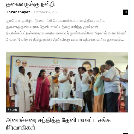
தலைவருக்கு நன்றி
TnPanchayat
-
October 4, 2025
0
குமரேசன் தமிழ்நாடு ஊராட்சி செயலாளர்கள் சங்கத்தின. மாநில
துணைத.தலைவராக தேனி மாவட்டத்தை சார்ந்த குமரேசன்
நியமிக்கப்பட்டுள்ளாதாக மாநில தலைவர் ஜான்போஸ்கோ பிரகாஷ் அறிவித்தார்.
அவரை நேரில் சந்தித்து நன்றி தெரிவித்து உள்ளார் புதிதாக மாநில துணைத்...
South
அமைச்சரை சந்தித்த தேனி மாவட்ட சங்க
நிர்வாகிகள்