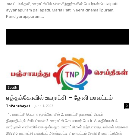
மாவட்டம்:தேனி, ஊராட்சியில் உள்ள சிற்றூர்களின் பெயர்கள்:Kottaipatti
ayyanapuram pallapatti. Maria Patti. Veera cinema llpuram.
Pandiyarajapuram....
South
ஏத்தக்கோவில் ஊராட்சி – தேனி மாவட்டம்
TnPanchayat
-
June 1, 2023
0
1. ஊராட்சி பெயர் ஏத்தக்கோவில் 2. ஊராட்சி தலைவர் பெயர்
திருமதி.அ.பேச்சியம்மாள் 3. ஊராட்சி செயலாளர் பெயர் A. கதிரேசன் 4.
வார்டுகள் எண்ணிக்கை ஒன்பது 5. ஊராட்சியின் தற்போதைய மக்கள் தொகை
3988 6. ஊராட்சி ஒன்றியம் ஆண்டிபட்டி 7. மாவட்டம் தேனி 8. ஊராட்சியின்