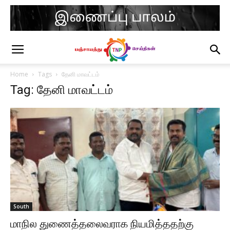
Home
Tags
தேனி மாவட்டம்
Tag: தேனி மாவட்டம்
South
மாநில துணைத்தலைவராக நியமித்ததற்கு