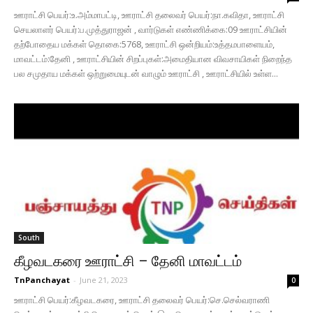
ஊராட்சி பெயர்:உ.அம்மாபட்டி, ஊராட்சி தலைவர் பெயர்:நா.கவிதா, ஊராட்சி
செயலாளர் பெயர்:ப.முத்துராஜன் , வார்டுகள் எண்ணிக்கை:09 ஊராட்சியின்
தற்போதைய மக்கள் தொகை:5768, ஊராட்சி ஒன்றியம்:உத்தமபாளையம்,
மாவட்டம்:தேனி , ஊராட்சியின் சிறப்புகள்:அமைதியான விவசாயிகள் நிறைந்த
பல சமுதாய மக்கள் ஒற்றுமையுடன் வாழும் ஊராட்சி , ஊராட்சியில் உள்ள...
South
கீழவடகரை ஊராட்சி – தேனி மாவட்டம்
TnPanchayat
-
June 21, 2023
0
ஊராட்சி பெயர்:கீழவடகரை, ஊராட்சி தலைவர் பெயர்:செ.செல்வராணி