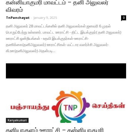
கன்னியாகுமரி மாவட்டம் – தனி அலுவலர்
விவரம்
TnPanchayat
-
January 9, 2025
0
தனி அலுவலர் 28 மாவட்டங்களில் தனி அலுவலர்கள் ஜனவரி 6 முதல்
பொறுப்பேற்று உள்ளனர். மாவட்ட ஊராட்சி - திட்ட இயக்குநர்( தனி அலுவலர்)
ஊராட்சி ஒன்றியங்கள் - உதவி இயக்குநர்கள்-ஊராட்சி-
தணிக்கை(தனிஅலுவலர்) ஊராட்சிகள்- வட்டார வளர்ச்சி அலுவலர்-
கி.ஊ(தனிஅலுவலர்) அதன்படி...
Kanyakumari
கனியாகுளம் ஊராட்சி – கன்னியாகுமரி