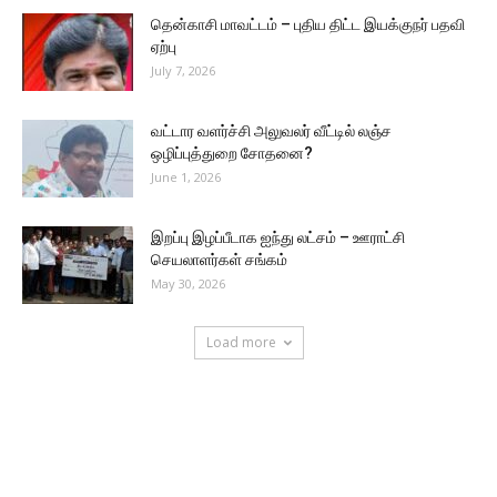
தென்காசி மாவட்டம் – புதிய திட்ட இயக்குநர் பதவி
ஏற்பு
July 7, 2026
வட்டார வளர்ச்சி அலுவலர் வீட்டில் லஞ்ச
ஒழிப்புத்துறை சோதனை?
June 1, 2026
இறப்பு இழப்பீடாக ஐந்து லட்சம் – ஊராட்சி
செயலாளர்கள் சங்கம்
May 30, 2026
Load more