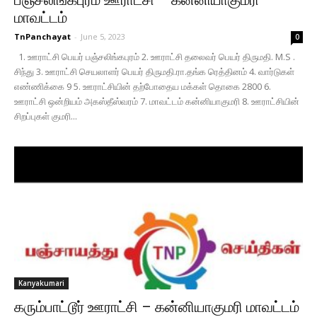
பஞ்சலிங்கபுரம் ஊராட்சி – கன்னியாகுமரி
மாவட்டம்
TnPanchayat
-
June 5, 2023
0
1. ஊராட்சி பெயர் பஞ்சலிங்கபுரம் 2. ஊராட்சி தலைவர் பெயர் திருமதி. M.S .
சிந்து 3. ஊராட்சி செயலாளர் பெயர் திருமதி.ரா.தங்க ரெத்தினம் 4. வார்டுகள்
எண்ணிக்கை 9 5. ஊராட்சியின் தற்போதைய மக்கள் தொகை 2800 6.
ஊராட்சி ஒன்றியம் அகஸ்தீஸ்வரம் 7. மாவட்டம் கன்னியாகுமரி 8. ஊராட்சியின்
சிறப்புகள் குமரி...
Kanyakumari
கரும்பாட்டூர் ஊராட்சி – கன்னியாகுமரி மாவட்டம்