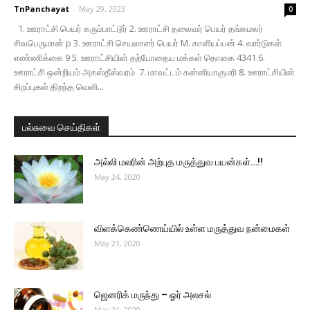
TnPanchayat
-
May 29, 2023
0
1. ஊராட்சி பெயர் கரும்பாட்டூர் 2. ஊராட்சி தலைவர் பெயர் தங்கமலர்
சிவபெருமான் p 3. ஊராட்சி செயலாளர் பெயர் M. காளியப்பன் 4. வார்டுகள்
எண்ணிக்கை 9 5. ஊராட்சியின் தற்போதைய மக்கள் தொகை 4341 6.
ஊராட்சி ஒன்றியம் அகஸ்தீஸ்வரம் 7. மாவட்டம் கன்னியாகுமரி 8. ஊராட்சியின்
சிறப்புகள் திறந்த வெளி...
பல்சுவை செய்திகள்
அல்லி மலரின் அற்புத மருத்துவ பயன்கள்…!!
May 24, 2020
விளக்கெண்ணெய்யில் உள்ள மருத்துவ நன்மைகள்
May 23, 2020
ஜெனரிக் மருந்து – ஓர் அலசல்
May 21, 2020