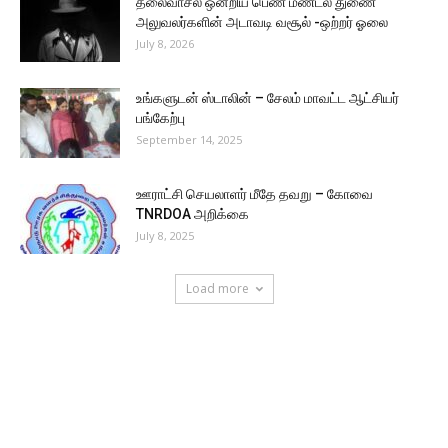
தலைவாசல் ஒன்றிய பெண் மண்டல துணை
அலுவலர்களின் அடாவடி வசூல் -ஒற்றர் ஓலை
July 8, 2026
உங்களுடன் ஸ்டாலின் – சேலம் மாவட்ட ஆட்சியர்
பங்கேற்பு
September 14, 2025
ஊராட்சி செயலாளர் மீதே தவறு – கோவை
TNRDOA அறிக்கை
July 8, 2025
Load more