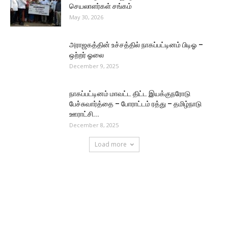
செயலாளர்கள் சங்கம்
May 30, 2026
அராஜகத்தின் உச்சத்தில் நாகப்பட்டினம் பிடிஓ –
ஒற்றர் ஓலை
December 9, 2025
நாகப்பட்டினம் மாவட்ட திட்ட இயக்குநரோடு
பேச்சுவார்த்தை – போராட்டம் ரத்து – தமிழ்நாடு
ஊராட்சி...
December 8, 2025
Load more