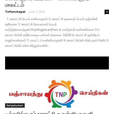
மாவட்டம்
TnPanchayat
-
June 5, 2023
0
1. ஊராட்சி பெயர் கனியாகுளம் 2. ஊராட்சி தலைவர் பெயர் ஏஞ்சலின்
ஷரோனா 3. ஊராட்சி செயலாளர் பெயர்
கார்த்திகைவந்தன்/Karthigaivanthen 4. வார்டுகள் எண்ணிக்கை 9 5.
ஊராட்சியின் தற்போதைய மக்கள் தொகை 10200 6. ஊராட்சி ஒன்றியம்
ராஜக்கமங்கலம் 7. மாவட்டம் கன்னியாகுமரி 8. ஊராட்சியின் சிறப்புகள் Kails 9.
ஊராட்சியில் உள்ள சிற்றூர்களின்...
Kanyakumari