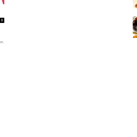
0
றன.