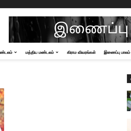
மண்டலம்
மத்திய மண்டலம்
கிராம விவரங்கள்
இணைப்பு பாலம்