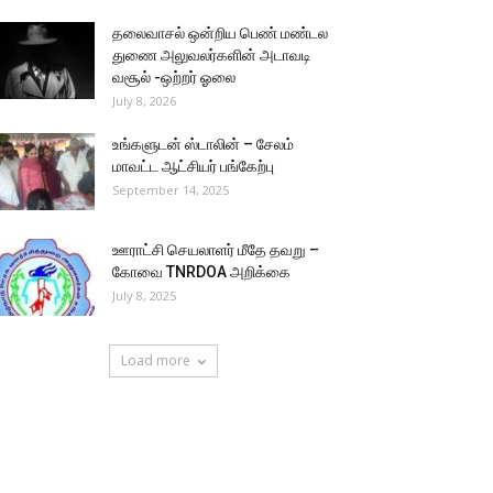
தலைவாசல் ஒன்றிய பெண் மண்டல
துணை அலுவலர்களின் அடாவடி
வசூல் -ஒற்றர் ஓலை
July 8, 2026
உங்களுடன் ஸ்டாலின் – சேலம்
மாவட்ட ஆட்சியர் பங்கேற்பு
September 14, 2025
ஊராட்சி செயலாளர் மீதே தவறு –
கோவை TNRDOA அறிக்கை
July 8, 2025
Load more