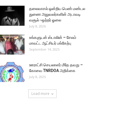
தலைவாசல் ஒன்றிய பெண் மண்டல
துணை அலுவலர்களின் அடாவடி
வசூல் -ஒற்றர் ஓலை
July 8, 2026
உங்களுடன் ஸ்டாலின் – சேலம்
மாவட்ட ஆட்சியர் பங்கேற்பு
September 14, 2025
ஊராட்சி செயலாளர் மீதே தவறு –
கோவை TNRDOA அறிக்கை
July 8, 2025
Load more