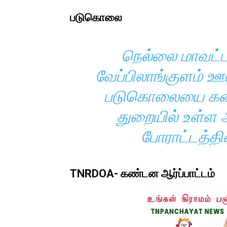
படுகொலை
நெல்லை மாவட்டம
வேப்பிலாங்குளம் ஊ
படுகொலையை கண்டி
துறையில் உள்ள 
போராட்டத்தி
TNRDOA- கண்டன ஆர்ப்பாட்டம்