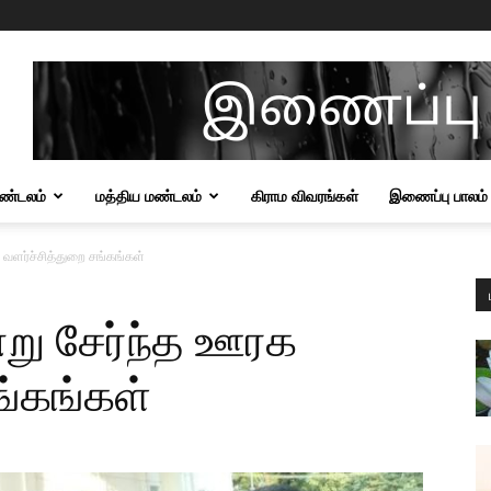
மண்டலம்
மத்திய மண்டலம்
கிராம விவரங்கள்
இணைப்பு பாலம்
 வளர்ச்சித்துறை சங்கங்கள்
்று சேர்ந்த ஊரக
ங்கங்கள்