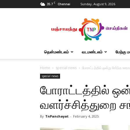
C
35.7
Sunday, August 9, 2026
Chennai
Tnpanchayat
தென்மண்டலம்
வடமண்டலம்
மேற்கு 
Home
special news
போராட்டத்தில் ஒன்று சேர்ந்த ஊரக
special news
போராட்டத்தில் ஒன
வளர்ச்சித்துறை ச
By
TnPanchayat
-
February 4, 2025