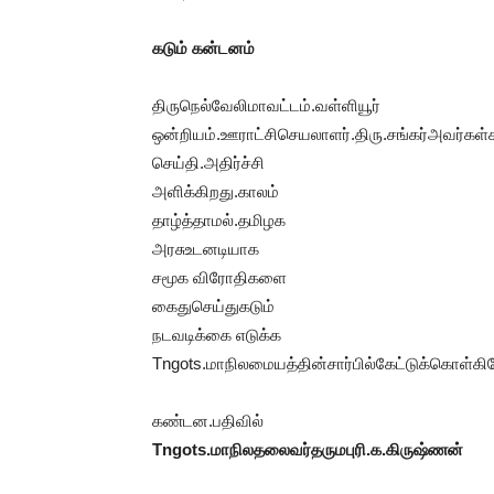
கடும் கன்டனம்
திருநெல்வேலிமாவட்டம்.வள்ளியூர்
ஒன்றியம்.ஊராட்சிசெயலாளர்.திரு.சங்கர்அவர்க
செய்தி.அதிர்ச்சி
அளிக்கிறது.காலம்
தாழ்த்தாமல்.தமிழக
அரசுஉடனடியாக
சமூக விரோதிகளை
கைதுசெய்துகடும்
நடவடிக்கை எடுக்க
Tngots.மாநிலமையத்தின்சார்பில்கேட்டுக்கொள்கி
கண்டன.பதிவில்
Tngots.மாநிலதலைவர்தருமபுரி.க.கிருஷ்ணன்