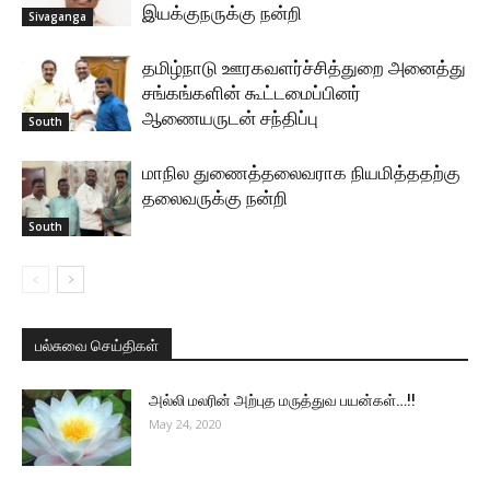
இயக்குநருக்கு நன்றி
Sivaganga
தமிழ்நாடு ஊரகவளர்ச்சித்துறை அனைத்து
சங்கங்களின் கூட்டமைப்பினர்
ஆணையருடன் சந்திப்பு
South
மாநில துணைத்தலைவராக நியமித்ததற்கு
தலைவருக்கு நன்றி
South
பல்சுவை செய்திகள்
அல்லி மலரின் அற்புத மருத்துவ பயன்கள்…!!
May 24, 2020