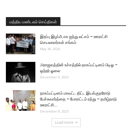
மத்திய மண்டலம் செய்திகள்
இறப்பு இழப்பீடாக ஐந்து லட்சம் – ஊராட்சி
செயலாளர்கள் சங்கம்
May 30, 2026
அராஜகத்தின் உச்சத்தில் நாகப்பட்டினம் பிடிஓ –
ஒற்றர் ஓலை
December 9, 2025
நாகப்பட்டினம் மாவட்ட திட்ட இயக்குநரோடு
பேச்சுவார்த்தை – போராட்டம் ரத்து – தமிழ்நாடு
ஊராட்சி...
December 8, 2025
Load more