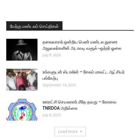
மேற்கு மண்டலம் செய்திகள்
தலைவாசல் ஒன்றிய பெண் மண்டல துணை
அலுவலர்களின் அடாவடி வசூல் -ஒற்றர் ஓலை
July 8, 2026
உங்களுடன் ஸ்டாலின் – சேலம் மாவட்ட ஆட்சியர்
பங்கேற்பு
September 14, 2025
ஊராட்சி செயலாளர் மீதே தவறு – கோவை
TNRDOA அறிக்கை
July 8, 2025
Load more