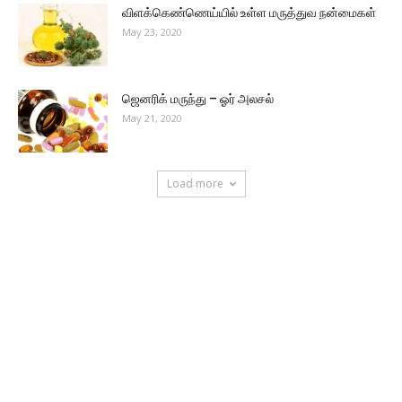
விளக்கெண்ணெய்யில் உள்ள மருத்துவ நன்மைகள்
May 23, 2020
ஜெனரிக் மருந்து – ஓர் அலசல்
May 21, 2020
Load more