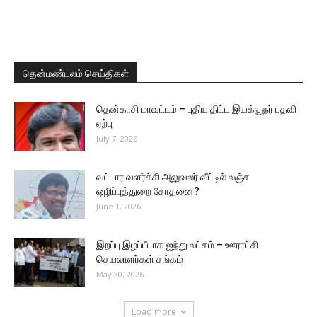
தென்மண்டலம் செய்திகள்
தென்காசி மாவட்டம் – புதிய திட்ட இயக்குநர் பதவி
ஏற்பு
July 7, 2026
வட்டார வளர்ச்சி அலுவலர் வீட்டில் லஞ்ச
ஒழிப்புத்துறை சோதனை?
June 1, 2026
இறப்பு இழப்பீடாக ஐந்து லட்சம் – ஊராட்சி
செயலாளர்கள் சங்கம்
May 30, 2026
Load more