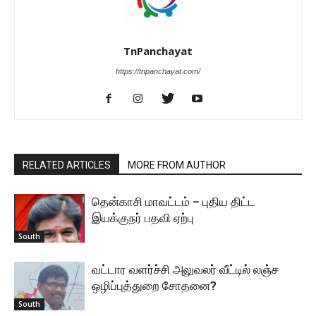
TnPanchayat
https://tnpanchayat.com/
RELATED ARTICLES
MORE FROM AUTHOR
தென்காசி மாவட்டம் – புதிய திட்ட
இயக்குநர் பதவி ஏற்பு
South
வட்டார வளர்ச்சி அலுவலர் வீட்டில் லஞ்ச
ஒழிப்புத்துறை சோதனை?
South