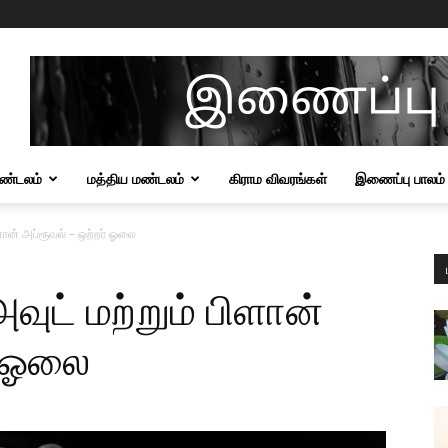
மண்டலம்
மத்திய மண்டலம்
கிராம விவரங்கள்
இணைப்பு பாலம்
ளான் அப்ரூவல் – ஒற்றர் ஓலை
ுட் மற்றும் பிளான்
் ஓலை