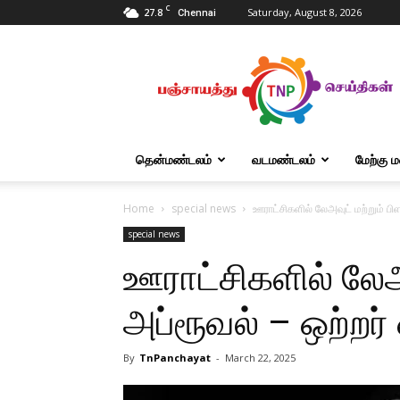
C
27.8
Saturday, August 8, 2026
Chennai
Tnpanchayat
தென்மண்டலம்
வடமண்டலம்
மேற்கு 
Home
special news
ஊராட்சிகளில் லேஅவுட் மற்றும் பி
special news
ஊராட்சிகளில் லேஅவ
அப்ரூவல் – ஒற்றர
By
TnPanchayat
-
March 22, 2025