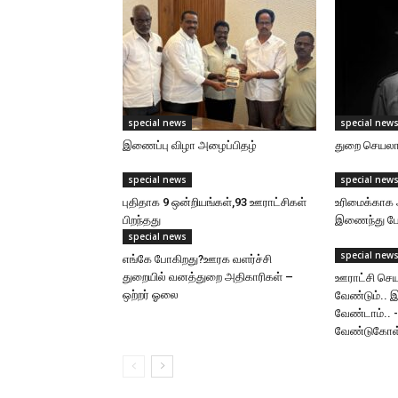
special news
special new
இணைப்பு விழா அழைப்பிதழ்
துறை செயலாள
special news
special new
புதிதாக 9 ஒன்றியங்கள்,93 ஊராட்சிகள்
உரிமைக்காக 
பிறந்தது
இணைந்து போர
special news
special new
எங்கே போகிறது?ஊரக வளர்ச்சி
துறையில் வனத்துறை அதிகாரிகள் –
ஊராட்சி செய
ஒற்றர் ஓலை
வேண்டும்.. 
வேண்டாம்.. 
வேண்டுகோள