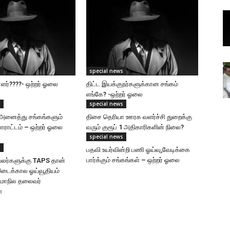
s
special news
ர்????- ஒற்றர் ஓலை
திட்ட இயக்குநர்களுக்கான சங்கம்
எங்கே? -ஒற்றர் ஓலை
s
special news
அனைத்து சங்கங்களும்
திசை தெரியா ஊரக வளர்ச்சி துறைக்கு
ாட்டம் – ஒற்றர் ஓலை
வரும் குரூப் 1 அதிகாரிகளின் நிலை?
special news
s
பதவி உயர்வின்றி பணி ஓய்வு,வேடிக்கை
பார்க்கும் சங்கங்கள் – ஒற்றர் ஓலை
லர்களுக்கு TAPS தான்
இடைக்கால ஓய்வூதியம்
-மாநில தலைவர்
்