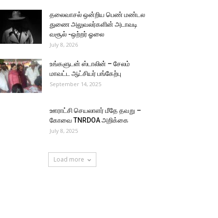
தலைவாசல் ஒன்றிய பெண் மண்டல
துணை அலுவலர்களின் அடாவடி
வசூல் -ஒற்றர் ஓலை
July 8, 2026
உங்களுடன் ஸ்டாலின் – சேலம்
மாவட்ட ஆட்சியர் பங்கேற்பு
September 14, 2025
ஊராட்சி செயலாளர் மீதே தவறு –
கோவை TNRDOA அறிக்கை
July 8, 2025
Load more