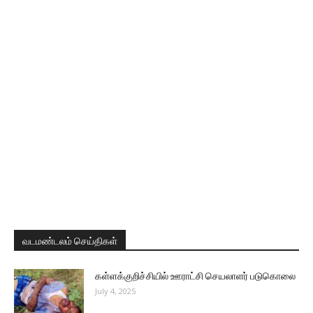
வடமண்டலம் செய்திகள்
கள்ளக்குறிச்சியில் ஊராட்சி செயலாளர் படுகொலை
July 4, 2025