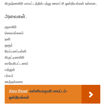
கிருஷ்ணகிரி மாவட்டத்தில் பத்து ஊராட்சி ஒன்றியங்கள் உள்ளன,
அவைகள்.
சூளகிரி
கெலமங்கலம்
தளி
ஒசூர்
வேப்பனப்பள்ளி
கிருட்டிணகிரி
காவேரிபட்டணம்
மத்தூர்
பர்கூர்
ஊத்தங்கரை
Also Read
கன்னியாகுமரி மாவட்டம்-
ஒன்றியங்கள்