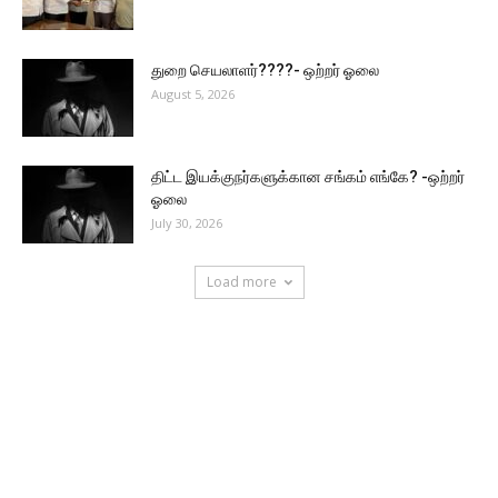
துறை செயலாளர்????- ஒற்றர் ஓலை
August 5, 2026
திட்ட இயக்குநர்களுக்கான சங்கம் எங்கே? -ஒற்றர்
ஓலை
July 30, 2026
Load more