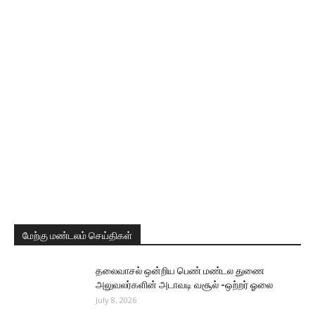
மேற்கு மண்டலம் செய்திகள்
தலைவாசல் ஒன்றிய பெண் மண்டல துணை
அலுவலர்களின் அடாவடி வசூல் -ஒற்றர் ஓலை
July 8, 2026