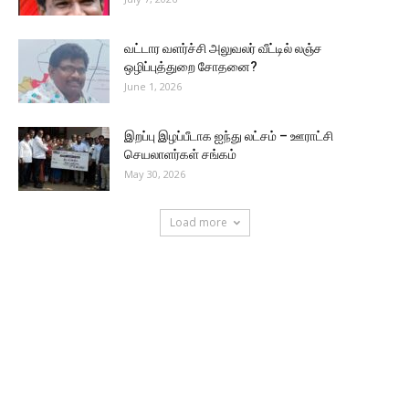
வட்டார வளர்ச்சி அலுவலர் வீட்டில் லஞ்ச
ஒழிப்புத்துறை சோதனை?
June 1, 2026
இறப்பு இழப்பீடாக ஐந்து லட்சம் – ஊராட்சி
செயலாளர்கள் சங்கம்
May 30, 2026
Load more