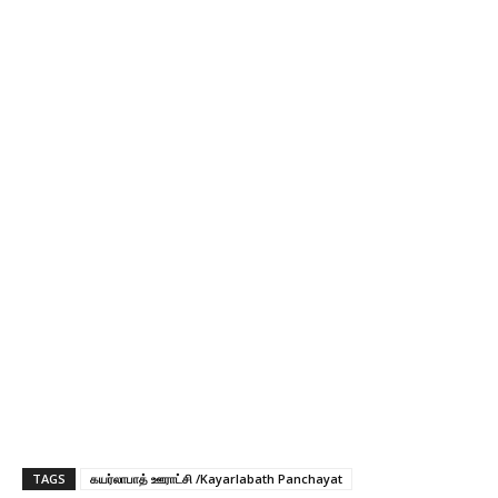
TAGS
கயர்லாபாத் ஊராட்சி /Kayarlabath Panchayat