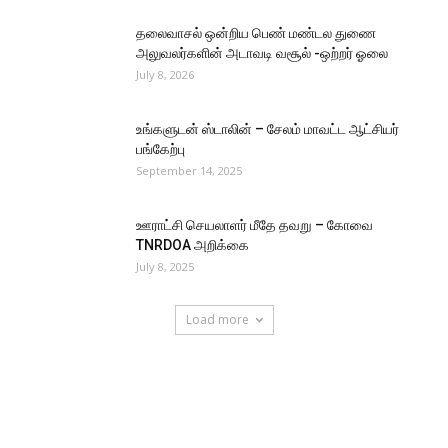
தலைவாசல் ஒன்றிய பெண் மண்டல துணை
அலுவலர்களின் அடாவடி வசூல் -ஒற்றர் ஓலை
July 8, 2026
உங்களுடன் ஸ்டாலின் – சேலம் மாவட்ட ஆட்சியர்
பங்கேற்பு
September 14, 2025
ஊராட்சி செயலாளர் மீதே தவறு – கோவை
TNRDOA அறிக்கை
July 8, 2025
Load more