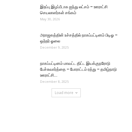
இறப்பு இழப்பீடாக ஐந்து லட்சம் – ஊராட்சி
செயலாளர்கள் சங்கம்
May 30, 2026
அராஜகத்தின் உச்சத்தில் நாகப்பட்டினம் பிடிஓ –
ஒற்றர் ஓலை
December 9, 2025
நாகப்பட்டினம் மாவட்ட திட்ட இயக்குநரோடு
பேச்சுவார்த்தை – போராட்டம் ரத்து – தமிழ்நாடு
ஊராட்சி...
December 8, 2025
Load more