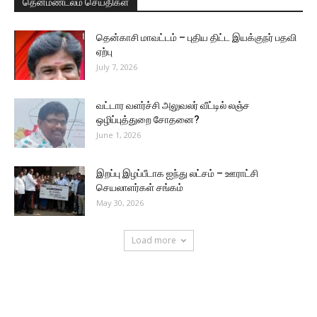
தென்மண்டலம் செய்திகள்
தென்காசி மாவட்டம் – புதிய திட்ட இயக்குநர் பதவி
ஏற்பு
July 7, 2026
வட்டார வளர்ச்சி அலுவலர் வீட்டில் லஞ்ச
ஒழிப்புத்துறை சோதனை?
June 1, 2026
இறப்பு இழப்பீடாக ஐந்து லட்சம் – ஊராட்சி
செயலாளர்கள் சங்கம்
May 30, 2026
Load more