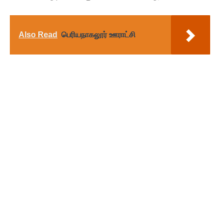
Also Read
பெரியநாகலூர் ஊராட்சி