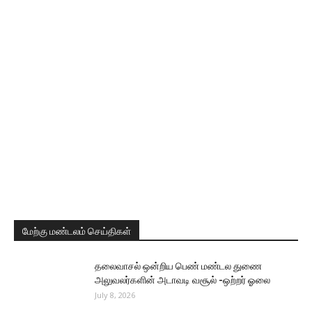
மேற்கு மண்டலம் செய்திகள்
தலைவாசல் ஒன்றிய பெண் மண்டல துணை
அலுவலர்களின் அடாவடி வசூல் -ஒற்றர் ஓலை
July 8, 2026