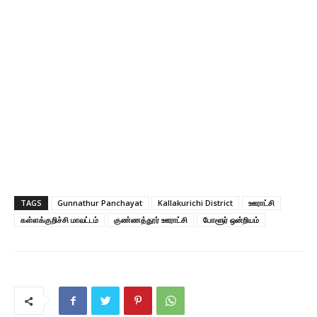
TAGS
Gunnathur Panchayat
Kallakurichi District
ஊராட்சி
கள்ளக்குறிச்சி மாவட்டம்
குண்ணத்தூர் ஊராட்சி
போளூர் ஒன்றியம்