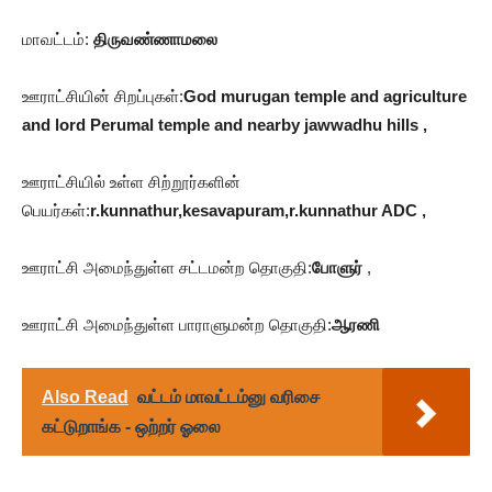
மாவட்டம்:
திருவண்ணாமலை
ஊராட்சியின் சிறப்புகள்:
God murugan temple and agriculture
and lord Perumal temple and nearby jawwadhu hills ,
ஊராட்சியில் உள்ள சிற்றூர்களின்
பெயர்கள்:
r.kunnathur,kesavapuram,r.kunnathur ADC ,
ஊராட்சி அமைந்துள்ள சட்டமன்ற தொகுதி:
போளுர்
,
ஊராட்சி அமைந்துள்ள பாராளுமன்ற தொகுதி:
ஆரணி
Also Read
வட்டம் மாவட்டம்னு வரிசை
கட்டுறாங்க - ஒற்றர் ஓலை