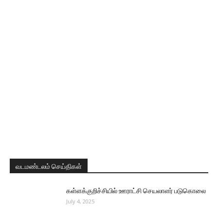
வடமண்டலம் செய்திகள்
கள்ளக்குறிச்சியில் ஊராட்சி செயலாளர் படுகொலை
July 4, 2025