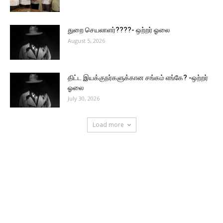
துறை செயலாளர்????- ஒற்றர் ஓலை
August 5, 2026
திட்ட இயக்குநர்களுக்கான சங்கம் எங்கே? -ஒற்றர்
ஓலை
July 30, 2026
Load more