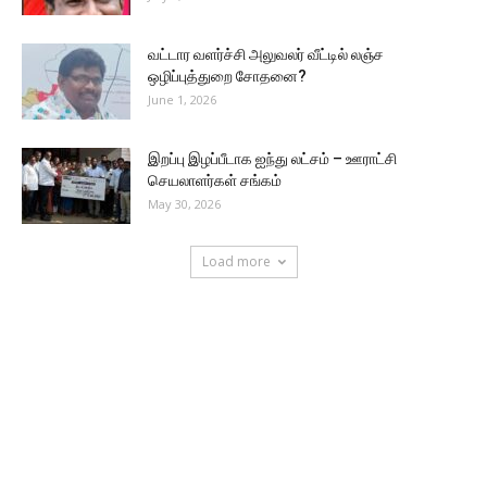
வட்டார வளர்ச்சி அலுவலர் வீட்டில் லஞ்ச
ஒழிப்புத்துறை சோதனை?
June 1, 2026
இறப்பு இழப்பீடாக ஐந்து லட்சம் – ஊராட்சி
செயலாளர்கள் சங்கம்
May 30, 2026
Load more