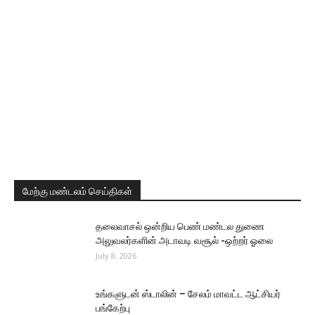
மேற்கு மண்டலம் செய்திகள்
தலைவாசல் ஒன்றிய பெண் மண்டல துணை
அலுவலர்களின் அடாவடி வசூல் -ஒற்றர் ஓலை
July 8, 2026
உங்களுடன் ஸ்டாலின் – சேலம் மாவட்ட ஆட்சியர்
பங்கேற்பு