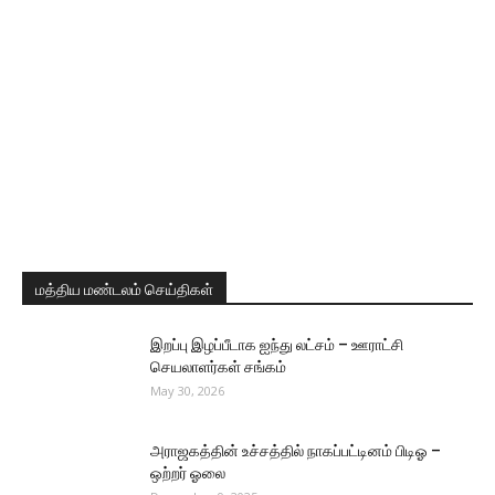
மத்திய மண்டலம் செய்திகள்
இறப்பு இழப்பீடாக ஐந்து லட்சம் – ஊராட்சி
செயலாளர்கள் சங்கம்
May 30, 2026
அராஜகத்தின் உச்சத்தில் நாகப்பட்டினம் பிடிஓ –
ஒற்றர் ஓலை