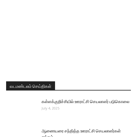
வடமண்டலம் செய்திகள்
கள்ளக்குறிச்சியில் ஊராட்சி செயலாளர் படுகொலை
July 4, 2025
ஆணையரை சந்தித்த ஊராட்சி செயலாளர்கள்
சங்கம்