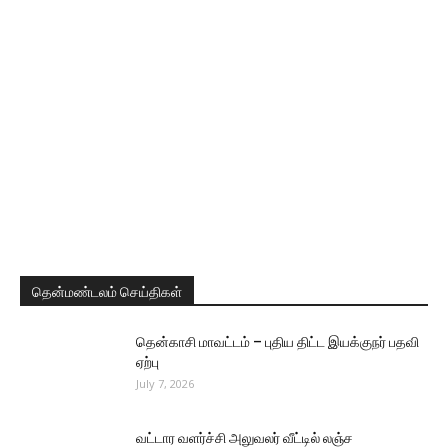
தென்மண்டலம் செய்திகள்
தென்காசி மாவட்டம் – புதிய திட்ட இயக்குநர் பதவி
ஏற்பு
July 7, 2026
வட்டார வளர்ச்சி அலுவலர் வீட்டில் லஞ்ச