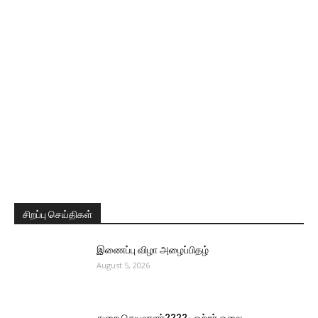
சிறப்பு செய்திகள்
இணைப்பு விழா அழைப்பிதழ்
August 5, 2026
துறை செயலாளர்????- ஒற்றர் ஓலை