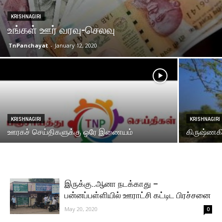
KRISHNAGIRI
உங்கள் ஊர் வரவு-செலவு
TnPanchayat
-
January 12, 2020
KRISHNAGIRI
KRISHNAGIRI
ஊரகச் செய்திகளுக்கு ஒரே இணையம்
கிருஷ்ணகி
இருக்கு..ஆனா நடக்காது –
பன்னப்பள்ளியில் ஊராட்சி கட்டிட பிரச்சனை
May 20, 2020
0