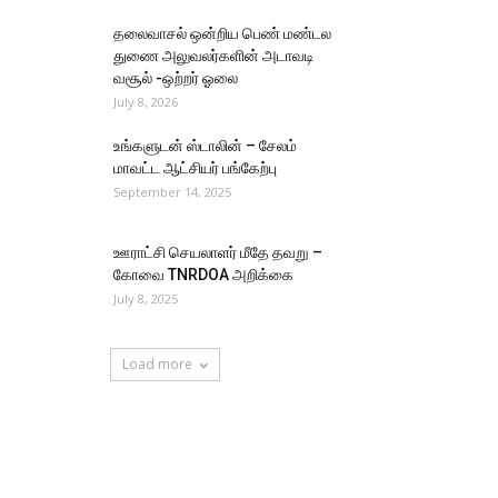
தலைவாசல் ஒன்றிய பெண் மண்டல
துணை அலுவலர்களின் அடாவடி
வசூல் -ஒற்றர் ஓலை
July 8, 2026
உங்களுடன் ஸ்டாலின் – சேலம்
மாவட்ட ஆட்சியர் பங்கேற்பு
September 14, 2025
ஊராட்சி செயலாளர் மீதே தவறு –
கோவை TNRDOA அறிக்கை
July 8, 2025
Load more