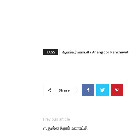
TAGS
ஆனங்கூர் ஊராட்சி / Anangoor Panchayat
Share
Previous article
ஏ.குன்னத்தூர் ஊராட்சி