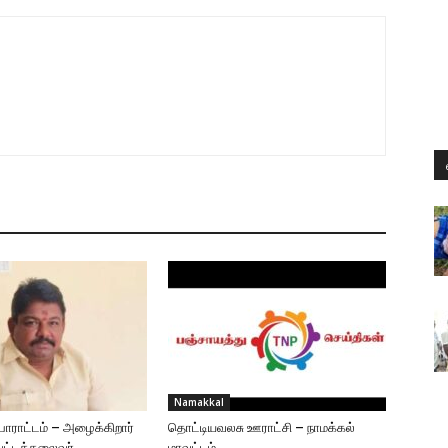
Namakkal
போராட்டம் – அழைக்கிறார்
தொட்டியவலசு ஊராட்சி – நாமக்கல்
வட்டத்தலைவர்
மாவட்டம்