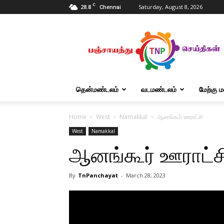
C
28.8
Saturday, August 8, 2026
Chennai
Tnpanchayat
தென்மண்டலம்
வடமண்டலம்
மேற்கு 
Home
West
Namakkal
ஆனங்கூர் ஊராட்சி
West
Namakkal
ஆனங்கூர் ஊராட்ச
By
TnPanchayat
-
March 28, 2023