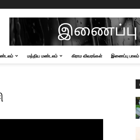
மண்டலம்
மத்திய மண்டலம்
கிராம விவரங்கள்
இணைப்பு பாலம்
ி