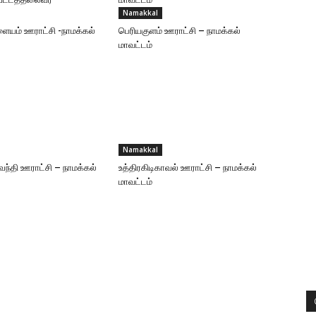
Namakkal
ையம் ஊராட்சி -நாமக்கல்
பெரியகுளம் ஊராட்சி – நாமக்கல்
மாவட்டம்
Namakkal
வந்தி ஊராட்சி – நாமக்கல்
உத்திரகிடிகாவல் ஊராட்சி – நாமக்கல்
மாவட்டம்