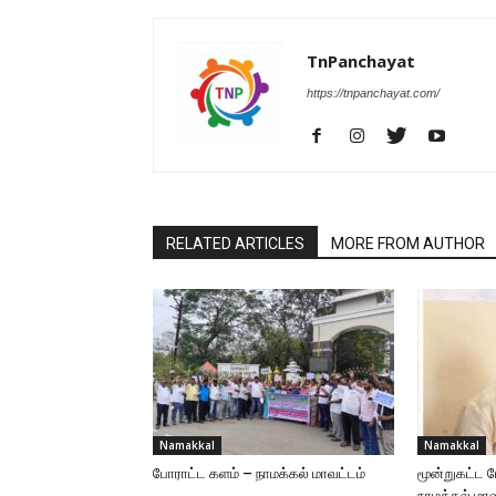
TnPanchayat
https://tnpanchayat.com/
RELATED ARTICLES
MORE FROM AUTHOR
Namakkal
Namakkal
போராட்ட களம் – நாமக்கல் மாவட்டம்
மூன்றுகட்ட 
நாமக்கல் மா