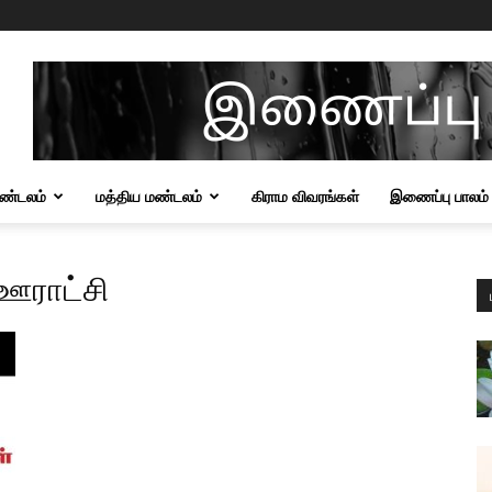
மண்டலம்
மத்திய மண்டலம்
கிராம விவரங்கள்
இணைப்பு பாலம்
ஊராட்சி