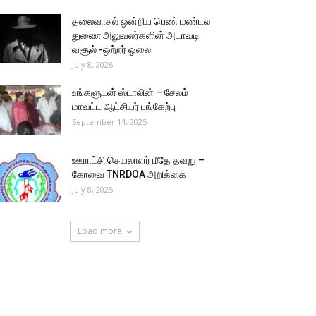
தலைவாசல் ஒன்றிய பெண் மண்டல
துணை அலுவலர்களின் அடாவடி
வசூல் -ஒற்றர் ஓலை
July 8, 2026
உங்களுடன் ஸ்டாலின் – சேலம்
மாவட்ட ஆட்சியர் பங்கேற்பு
September 14, 2025
ஊராட்சி செயலாளர் மீதே தவறு –
கோவை TNRDOA அறிக்கை
July 8, 2025
Load more