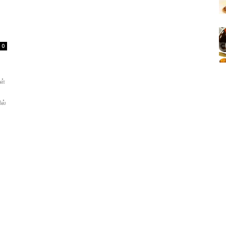
0
ள்
ில்