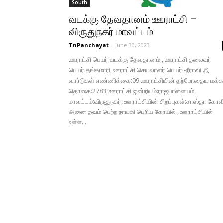
South
வடக்கு தேவதானம் ஊராட்சி –
விருதுநகர் மாவட்டம்
TnPanchayat
-
June 30, 2023
ஊராட்சி பெயர்:வடக்கு தேவதானம் , ஊராட்சி தலைவர்
பெயர்:தங்கமாரி, ஊராட்சி செயலாளர் பெயர்:-நீராவி .நீ,
வார்டுகள் எண்ணிக்கை:09 ஊராட்சியின் தற்போதைய மக்க
தொகை:2783, ஊராட்சி ஒன்றியம்:ராஜபாளையம்,
மாவட்டம்:விருதுநகர், ஊராட்சியின் சிறப்புகள்:சாஸ்தா கோவ
அனை தவம் பெற்ற நாயகி பெரிய கோயில் , ஊராட்சியில்
உள்ள...