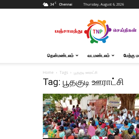
C
34
Thursday, August 6, 2026
Chennai
Tnpanchayat
தென்மண்டலம்
வடமண்டலம்
மேற்கு 
Home
Tags
பூதகுடி ஊராட்சி
Tag: பூதகுடி ஊராட்சி