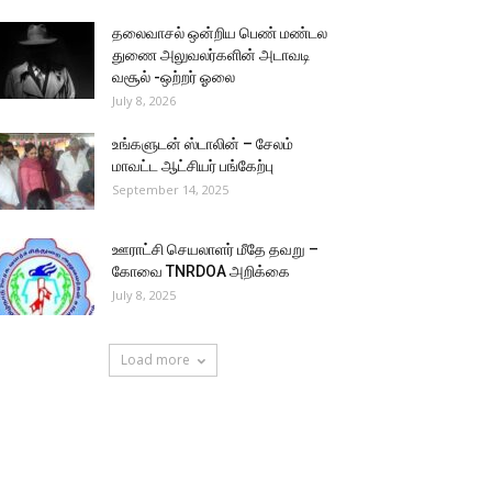
தலைவாசல் ஒன்றிய பெண் மண்டல
துணை அலுவலர்களின் அடாவடி
வசூல் -ஒற்றர் ஓலை
July 8, 2026
உங்களுடன் ஸ்டாலின் – சேலம்
மாவட்ட ஆட்சியர் பங்கேற்பு
September 14, 2025
ஊராட்சி செயலாளர் மீதே தவறு –
கோவை TNRDOA அறிக்கை
July 8, 2025
Load more