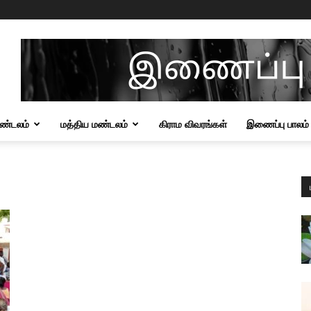
மண்டலம்
மத்திய மண்டலம்
கிராம விவரங்கள்
இணைப்பு பாலம்