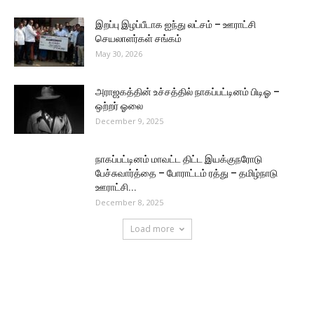
இறப்பு இழப்பீடாக ஐந்து லட்சம் – ஊராட்சி
செயலாளர்கள் சங்கம்
May 30, 2026
அராஜகத்தின் உச்சத்தில் நாகப்பட்டினம் பிடிஓ –
ஒற்றர் ஓலை
December 9, 2025
நாகப்பட்டினம் மாவட்ட திட்ட இயக்குநரோடு
பேச்சுவார்த்தை – போராட்டம் ரத்து – தமிழ்நாடு
ஊராட்சி...
December 8, 2025
Load more