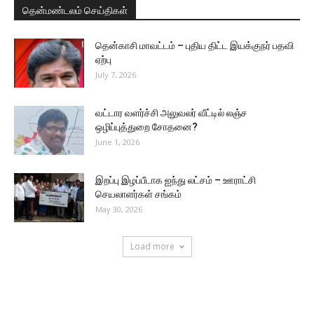
தென்மண்டலம் செய்திகள்
தென்காசி மாவட்டம் – புதிய திட்ட இயக்குநர் பதவி
ஏற்பு
July 7, 2026
வட்டார வளர்ச்சி அலுவலர் வீட்டில் லஞ்ச
ஒழிப்புத்துறை சோதனை?
June 1, 2026
இறப்பு இழப்பீடாக ஐந்து லட்சம் – ஊராட்சி
செயலாளர்கள் சங்கம்
May 30, 2026
Load more