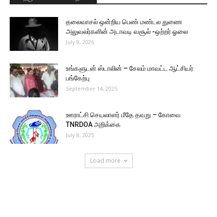
தலைவாசல் ஒன்றிய பெண் மண்டல துணை
அலுவலர்களின் அடாவடி வசூல் -ஒற்றர் ஓலை
July 8, 2026
உங்களுடன் ஸ்டாலின் – சேலம் மாவட்ட ஆட்சியர்
பங்கேற்பு
September 14, 2025
ஊராட்சி செயலாளர் மீதே தவறு – கோவை
TNRDOA அறிக்கை
July 8, 2025
Load more