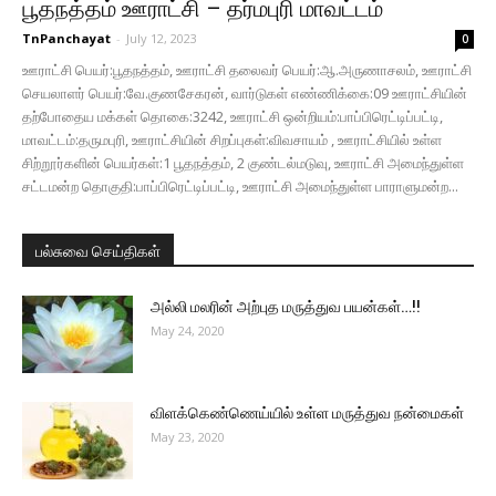
பூதநத்தம் ஊராட்சி – தர்மபுரி மாவட்டம்
TnPanchayat
-
July 12, 2023
0
ஊராட்சி பெயர்:பூதநத்தம், ஊராட்சி தலைவர் பெயர்:ஆ.அருணாசலம், ஊராட்சி
செயலாளர் பெயர்:வே.குணசேகரன், வார்டுகள் எண்ணிக்கை:09 ஊராட்சியின்
தற்போதைய மக்கள் தொகை:3242, ஊராட்சி ஒன்றியம்:பாப்பிரெட்டிப்பட்டி,
மாவட்டம்:தருமபுரி, ஊராட்சியின் சிறப்புகள்:விவசாயம் , ஊராட்சியில் உள்ள
சிற்றூர்களின் பெயர்கள்:1 பூதநத்தம், 2 குண்டல்மடுவு, ஊராட்சி அமைந்துள்ள
சட்டமன்ற தொகுதி:பாப்பிரெட்டிப்பட்டி, ஊராட்சி அமைந்துள்ள பாராளுமன்ற...
பல்சுவை செய்திகள்
அல்லி மலரின் அற்புத மருத்துவ பயன்கள்…!!
May 24, 2020
விளக்கெண்ணெய்யில் உள்ள மருத்துவ நன்மைகள்
May 23, 2020