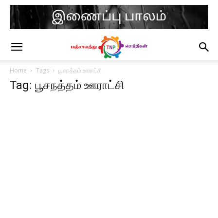
Home
Tags
பூசநத்தம் ஊராட்சி
Tag: பூசநத்தம் ஊராட்சி