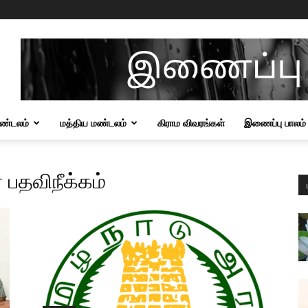
மண்டலம்
மத்திய மண்டலம்
கிராம விவரங்கள்
இணைப்பு பாலம்
 பதவிநீக்கம்