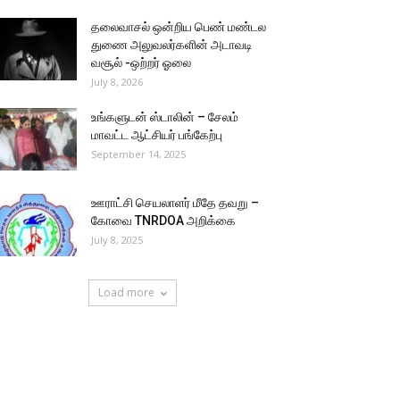
தலைவாசல் ஒன்றிய பெண் மண்டல
துணை அலுவலர்களின் அடாவடி
வசூல் -ஒற்றர் ஓலை
July 8, 2026
உங்களுடன் ஸ்டாலின் – சேலம்
மாவட்ட ஆட்சியர் பங்கேற்பு
September 14, 2025
ஊராட்சி செயலாளர் மீதே தவறு –
கோவை TNRDOA அறிக்கை
July 8, 2025
Load more