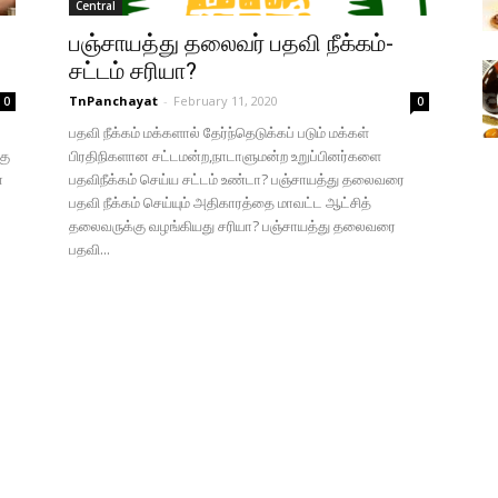
Central
பஞ்சாயத்து தலைவர் பதவி நீக்கம்-
சட்டம் சரியா?
TnPanchayat
-
February 11, 2020
0
0
பதவி நீக்கம் மக்களால் தேர்ந்தெடுக்கப் படும் மக்கள்
கு
பிரதிநிகளான சட்டமன்ற,நாடாளுமன்ற உறுப்பினர்களை
ா
பதவிநீக்கம் செய்ய சட்டம் உண்டா? பஞ்சாயத்து தலைவரை
பதவி நீக்கம் செய்யும் அதிகாரத்தை மாவட்ட ஆட்சித்
தலைவருக்கு வழங்கியது சரியா? பஞ்சாயத்து தலைவரை
பதவி...