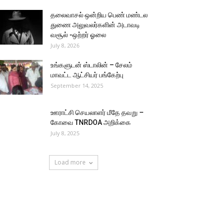
தலைவாசல் ஒன்றிய பெண் மண்டல
துணை அலுவலர்களின் அடாவடி
வசூல் -ஒற்றர் ஓலை
July 8, 2026
உங்களுடன் ஸ்டாலின் – சேலம்
மாவட்ட ஆட்சியர் பங்கேற்பு
September 14, 2025
ஊராட்சி செயலாளர் மீதே தவறு –
கோவை TNRDOA அறிக்கை
July 8, 2025
Load more