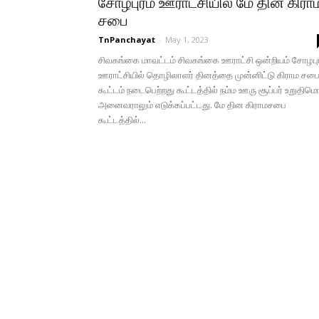
சோழபுரம் ஊராட்சியில் மே தின கிரா
சபை
TnPanchayat
-
May 1, 2023
சிவகங்கை மாவட்டம் சிவகங்கை ஊராட்சி ஒன்றியம் சோழபு
ஊராட்சியில் தொழிலாளர் தினத்தை முன்னிட்டு கிராம சப
கூட்டம் நடைபெற்றது கூட்டத்தில் நம்ம ஊரு சூப்பர் உறுதிம
அனைவராலும் எடுக்கப்பட்டது. மே தின கிராமசபை
கூட்டத்தில்...