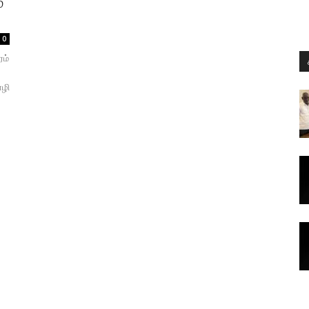
ம
0
ரம்
ை
ொழி