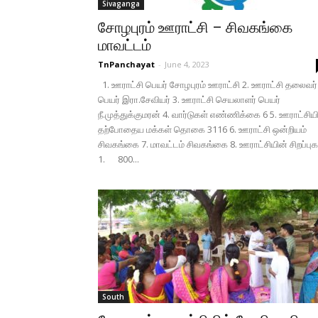
Sivaganga
சோழபுரம் ஊராட்சி – சிவகங்கை
மாவட்டம்
TnPanchayat
-
June 4, 2023
1. ஊராட்சி பெயர் சோழபுரம் ஊராட்சி 2. ஊராட்சி தலைவர்
பெயர் இரா.சேவியர் 3. ஊராட்சி செயலாளர் பெயர்
நீ.முத்துக்குமரன் 4. வார்டுகள் எண்ணிக்கை 6 5. ஊராட்சிய
தற்போதைய மக்கள் தொகை 3116 6. ஊராட்சி ஒன்றியம்
சிவகங்கை 7. மாவட்டம் சிவகங்கை 8. ஊராட்சியின் சிறப்புக
1. 800...
South