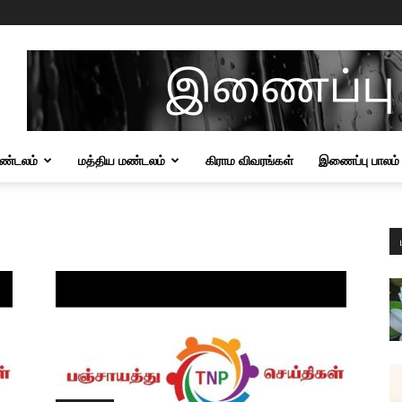
மண்டலம்
மத்திய மண்டலம்
கிராம விவரங்கள்
இணைப்பு பாலம்