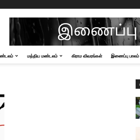
மண்டலம்
மத்திய மண்டலம்
கிராம விவரங்கள்
இணைப்பு பாலம்