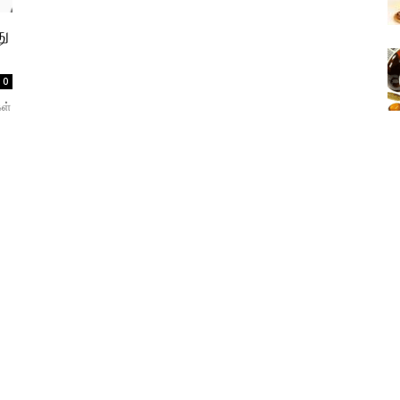
து
0
கள்