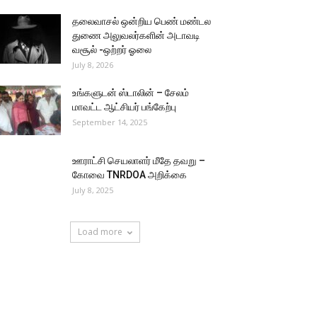
தலைவாசல் ஒன்றிய பெண் மண்டல
துணை அலுவலர்களின் அடாவடி
வசூல் -ஒற்றர் ஓலை
July 8, 2026
உங்களுடன் ஸ்டாலின் – சேலம்
மாவட்ட ஆட்சியர் பங்கேற்பு
September 14, 2025
ஊராட்சி செயலாளர் மீதே தவறு –
கோவை TNRDOA அறிக்கை
July 8, 2025
Load more