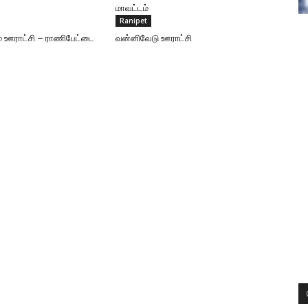
மாவட்டம்
Ranipet
 ஊராட்சி – ராணிபேட்டை
வன்னிவேடு ஊராட்சி