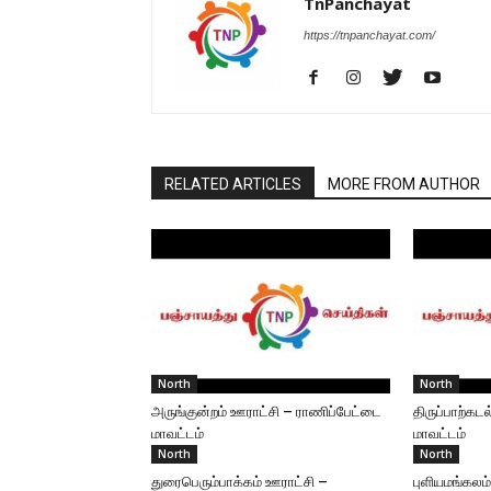
TnPanchayat
https://tnpanchayat.com/
RELATED ARTICLES
MORE FROM AUTHOR
North
North
அருங்குன்றம் ஊராட்சி – ராணிப்பேட்டை
திருப்பாற்க
மாவட்டம்
மாவட்டம்
North
North
துரைபெரும்பாக்கம் ஊராட்சி –
புளியமங்கலம