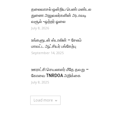
தலைவாசல் ஒன்றிய பெண் மண்டல
துணை அலுவலர்களின் அடாவடி
வசூல் -ஒற்றர் ஓலை
July 8, 2026
உங்களுடன் ஸ்டாலின் – சேலம்
மாவட்ட ஆட்சியர் பங்கேற்பு
September 14, 2025
ஊராட்சி செயலாளர் மீதே தவறு –
கோவை TNRDOA அறிக்கை
July 8, 2025
Load more