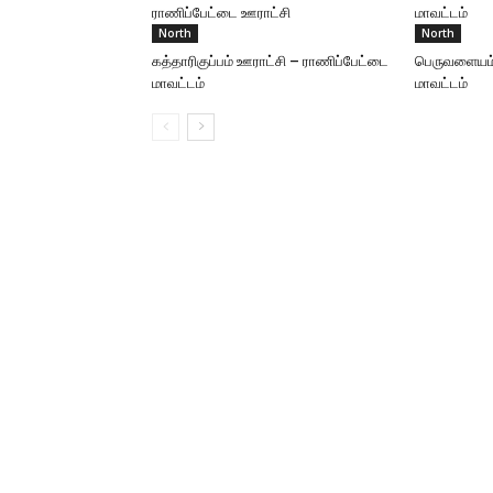
ராணிப்பேட்டை ஊராட்சி
மாவட்டம்
North
North
கத்தாரிகுப்பம் ஊராட்சி – ராணிப்பேட்டை
பெருவளையம்
மாவட்டம்
மாவட்டம்