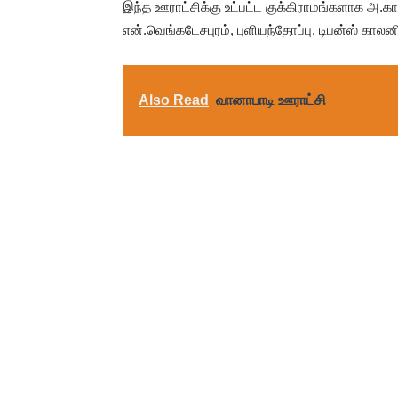
இந்த ஊராட்சிக்கு உட்பட்ட குக்கிராமங்களாக அ
என்.வெங்கடேசபுரம், புளியந்தோப்பு, டிபன்ஸ் க
Also Read
வானாபாடி ஊராட்சி