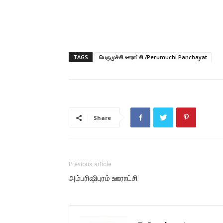
TAGS
பெருமுச்சி ஊராட்சி /Perumuchi Panchayat
Share
Previous article
அம்பரிஷிபுரம் ஊராட்சி