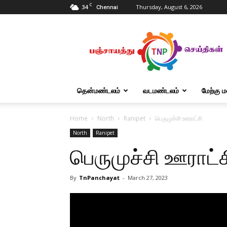
C
34
Thursday, August 6, 2026
Chennai
Tnpanchayat
தென்மண்டலம்
வடமண்டலம்
மேற்கு 
Home
North
Ranipet
பெருமுச்சி ஊராட்சி
North
Ranipet
பெருமுச்சி ஊராட்ச
By
TnPanchayat
-
March 27, 2023