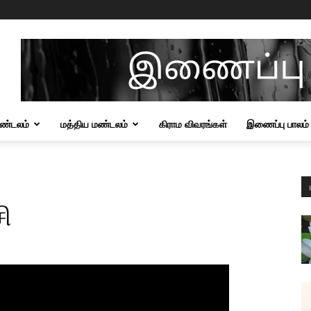
மண்டலம்
மத்திய மண்டலம்
கிராம விவரங்கள்
இணைப்பு பாலம்
ி