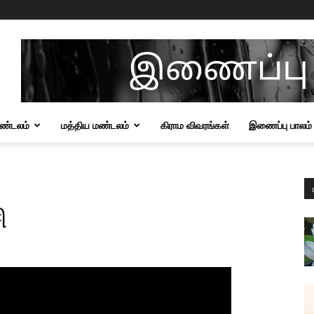
மண்டலம்
மத்திய மண்டலம்
கிராம விவரங்கள்
இணைப்பு பாலம்
ி