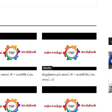
North
டல் ஊராட்சி – ராணிபேட்டை
கிருஷ்ணாபுரம் ஊராட்சி – ராணிப்பேட்டை
மாவட்டம்