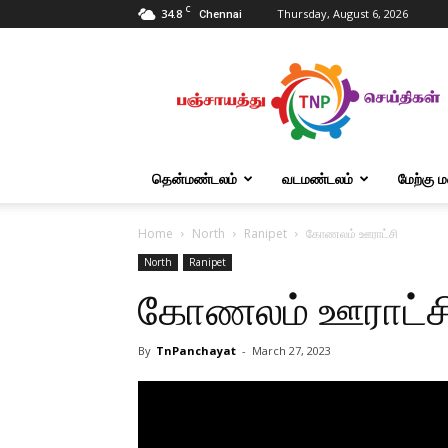
C
34.8
Thursday, August 6, 2026
Chennai
Tnpanchayat
தென்மண்டலம்
வடமண்டலம்
மேற்கு 
Home
North
Ranipet
கோணலம் ஊராட்சி
North
Ranipet
கோணலம் ஊராட்ச
By
TnPanchayat
-
March 27, 2023