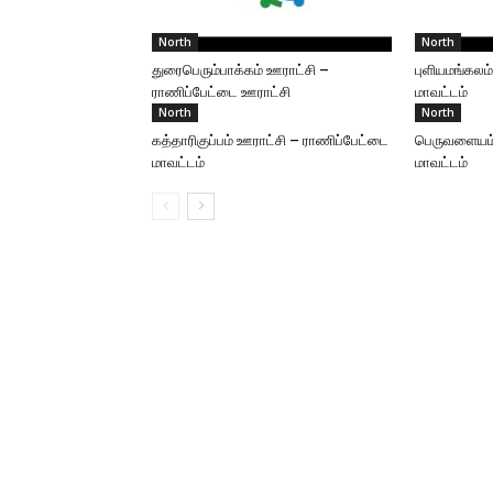
North
North
துரைபெரும்பாக்கம் ஊராட்சி –
புளியமங்கலம
ராணிப்பேட்டை ஊராட்சி
மாவட்டம்
North
North
கத்தாரிகுப்பம் ஊராட்சி – ராணிப்பேட்டை
பெருவளையம்
மாவட்டம்
மாவட்டம்