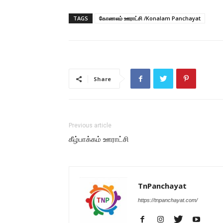
TAGS
கோணலம் ஊராட்சி /Konalam Panchayat
Share
Previous article
கீழ்பாக்கம் ஊராட்சி
TnPanchayat
https://tnpanchayat.com/