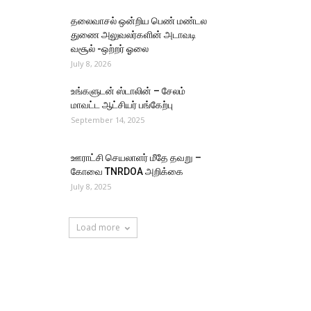
தலைவாசல் ஒன்றிய பெண் மண்டல
துணை அலுவலர்களின் அடாவடி
வசூல் -ஒற்றர் ஓலை
July 8, 2026
உங்களுடன் ஸ்டாலின் – சேலம்
மாவட்ட ஆட்சியர் பங்கேற்பு
September 14, 2025
ஊராட்சி செயலாளர் மீதே தவறு –
கோவை TNRDOA அறிக்கை
July 8, 2025
Load more