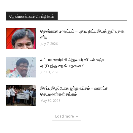
தென்மண்டலம் செய்திகள்
தென்காசி மாவட்டம் – புதிய திட்ட இயக்குநர் பதவி
ஏற்பு
July 7, 2026
வட்டார வளர்ச்சி அலுவலர் வீட்டில் லஞ்ச
ஒழிப்புத்துறை சோதனை?
June 1, 2026
இறப்பு இழப்பீடாக ஐந்து லட்சம் – ஊராட்சி
செயலாளர்கள் சங்கம்
May 30, 2026
Load more