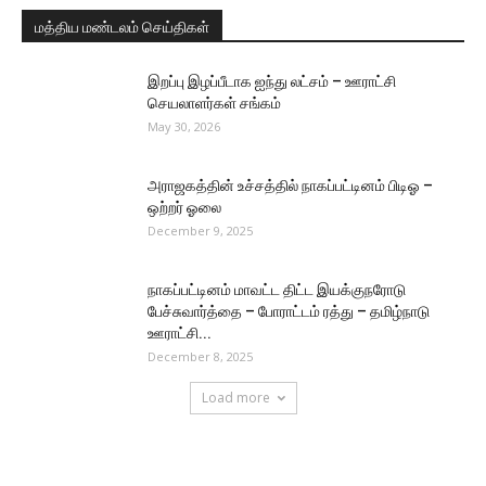
மத்திய மண்டலம் செய்திகள்
இறப்பு இழப்பீடாக ஐந்து லட்சம் – ஊராட்சி
செயலாளர்கள் சங்கம்
May 30, 2026
அராஜகத்தின் உச்சத்தில் நாகப்பட்டினம் பிடிஓ –
ஒற்றர் ஓலை
December 9, 2025
நாகப்பட்டினம் மாவட்ட திட்ட இயக்குநரோடு
பேச்சுவார்த்தை – போராட்டம் ரத்து – தமிழ்நாடு
ஊராட்சி...
December 8, 2025
Load more