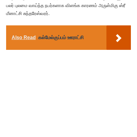
பலர் புலமை வாய்ந்த நபர்களாக விளங்க காரணம் அருள்மிகு ஸ்ரீ
மீனாட்சி சுந்தரேஸ்வரர்.
Also Read
கல்மேல்குப்பம் ஊராட்சி