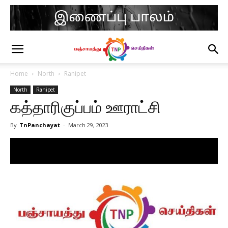
Home
North
Ranipet
North
Ranipet
கத்தாரிகுப்பம் ஊராட்சி
By
TnPanchayat
-
March 29, 2023