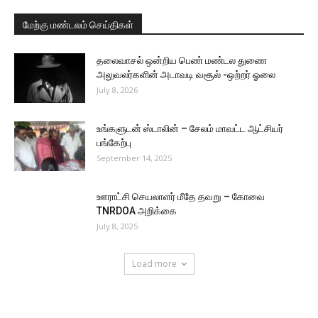
மேற்கு மண்டலம் செய்திகள்
தலைவாசல் ஒன்றிய பெண் மண்டல துணை
அலுவலர்களின் அடாவடி வசூல் -ஒற்றர் ஓலை
July 8, 2026
உங்களுடன் ஸ்டாலின் – சேலம் மாவட்ட ஆட்சியர்
பங்கேற்பு
September 14, 2025
ஊராட்சி செயலாளர் மீதே தவறு – கோவை
TNRDOA அறிக்கை
July 8, 2025
Load more