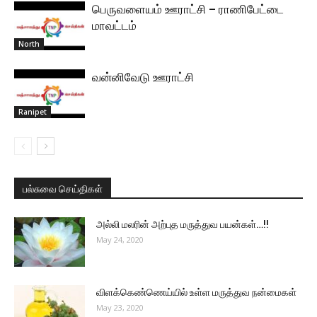
பெருவளையம் ஊராட்சி – ராணிபேட்டை
மாவட்டம்
North
வன்னிவேடு ஊராட்சி
Ranipet
பல்சுவை செய்திகள்
அல்லி மலரின் அற்புத மருத்துவ பயன்கள்…!!
May 24, 2020
விளக்கெண்ணெய்யில் உள்ள மருத்துவ நன்மைகள்
May 23, 2020