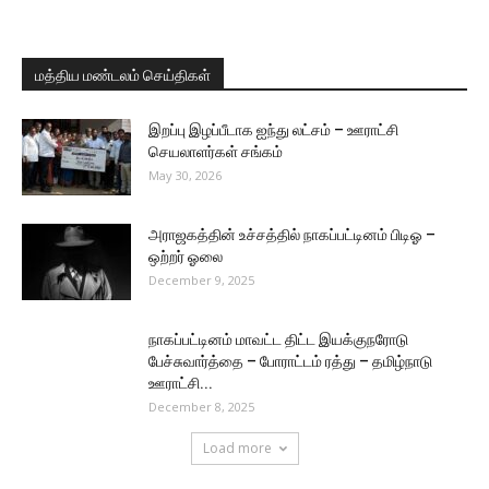
மத்திய மண்டலம் செய்திகள்
இறப்பு இழப்பீடாக ஐந்து லட்சம் – ஊராட்சி
செயலாளர்கள் சங்கம்
May 30, 2026
அராஜகத்தின் உச்சத்தில் நாகப்பட்டினம் பிடிஓ –
ஒற்றர் ஓலை
December 9, 2025
நாகப்பட்டினம் மாவட்ட திட்ட இயக்குநரோடு
பேச்சுவார்த்தை – போராட்டம் ரத்து – தமிழ்நாடு
ஊராட்சி...
December 8, 2025
Load more