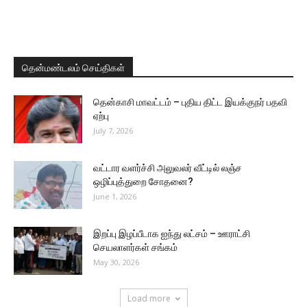
தென்மண்டலம் செய்திகள்
தென்காசி மாவட்டம் – புதிய திட்ட இயக்குநர் பதவி
ஏற்பு
July 7, 2026
வட்டார வளர்ச்சி அலுவலர் வீட்டில் லஞ்ச
ஒழிப்புத்துறை சோதனை?
June 1, 2026
இறப்பு இழப்பீடாக ஐந்து லட்சம் – ஊராட்சி
செயலாளர்கள் சங்கம்
May 30, 2026
Load more