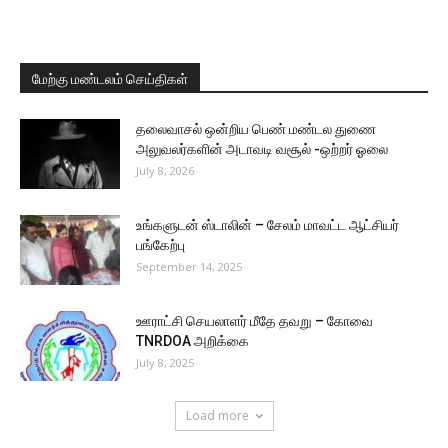
மேற்கு மண்டலம் செய்திகள்
தலைவாசல் ஒன்றிய பெண் மண்டல துணை
அலுவலர்களின் அடாவடி வசூல் -ஒற்றர் ஓலை
July 8, 2026
உங்களுடன் ஸ்டாலின் – சேலம் மாவட்ட ஆட்சியர்
பங்கேற்பு
September 14, 2025
ஊராட்சி செயலாளர் மீதே தவறு – கோவை
TNRDOA அறிக்கை
July 8, 2025
Load more