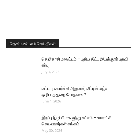
தென்மண்டலம் செய்திகள்
தென்காசி மாவட்டம் – புதிய திட்ட இயக்குநர் பதவி
ஏற்பு
July 7, 2026
வட்டார வளர்ச்சி அலுவலர் வீட்டில் லஞ்ச
ஒழிப்புத்துறை சோதனை?
June 1, 2026
இறப்பு இழப்பீடாக ஐந்து லட்சம் – ஊராட்சி
செயலாளர்கள் சங்கம்
May 30, 2026