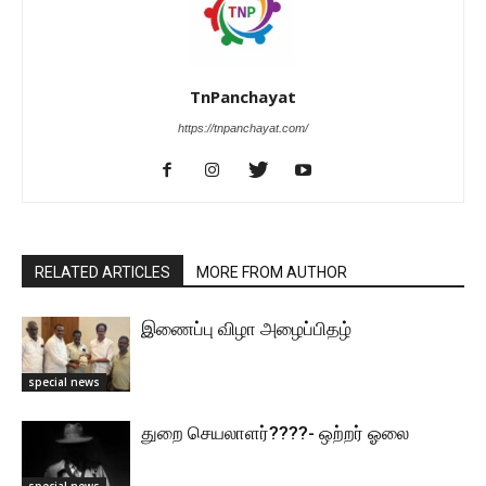
TnPanchayat
https://tnpanchayat.com/
RELATED ARTICLES
MORE FROM AUTHOR
இணைப்பு விழா அழைப்பிதழ்
special news
துறை செயலாளர்????- ஒற்றர் ஓலை
special news