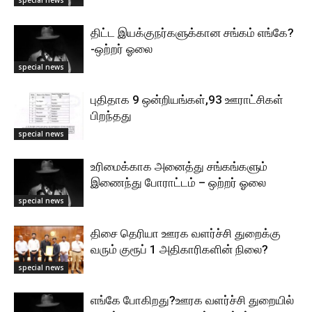
திட்ட இயக்குநர்களுக்கான சங்கம் எங்கே?
-ஒற்றர் ஓலை
special news
புதிதாக 9 ஒன்றியங்கள்,93 ஊராட்சிகள்
பிறந்தது
special news
உரிமைக்காக அனைத்து சங்கங்களும்
இணைந்து போராட்டம் – ஒற்றர் ஓலை
special news
திசை தெரியா ஊரக வளர்ச்சி துறைக்கு
வரும் குரூப் 1 அதிகாரிகளின் நிலை?
special news
எங்கே போகிறது?ஊரக வளர்ச்சி துறையில்