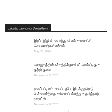
மத்திய மண்டலம் செய்திகள்
இறப்பு இழப்பீடாக ஐந்து லட்சம் – ஊராட்சி
செயலாளர்கள் சங்கம்
May 30, 2026
அராஜகத்தின் உச்சத்தில் நாகப்பட்டினம் பிடிஓ –
ஒற்றர் ஓலை
December 9, 2025
நாகப்பட்டினம் மாவட்ட திட்ட இயக்குநரோடு
பேச்சுவார்த்தை – போராட்டம் ரத்து – தமிழ்நாடு
ஊராட்சி...
December 8, 2025