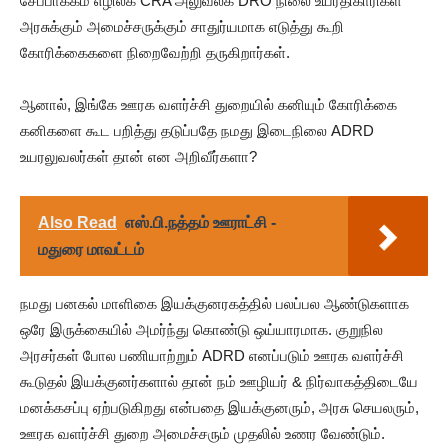
சேப்பாக்கம் எழிலக CRA அலுவலக DRO நிலை உயரதிகாரிகள்
அரசுக்கும் அமைச்சருக்கும் சாதுர்யமாக எடுத்து கூறி
கோரிக்கைகளை நிறைவேற்றி தருகிறார்கள்.
ஆனால், இங்கே ஊரக வளர்ச்சி துறையில் கனியும் கோரிக்கை
கனிகளை கூட பறித்து தடுப்பதே நமது இடைநிலை ADRD
உயரலுவலர்கள் தான் என அறிவீர்களா?
Also Read
எஸ்.பி.நத்தம் ஊராட்சி -
மதுரை மாவட்டம்
நமது பனகல் மாளிகை இயக்குனரகத்தில் பலப்பல ஆண்டுகளாக
ஒரே இருக்கையில் அமர்ந்து கொண்டு ஒய்யாரமாக. குறுநில
அரசர்கள் போல பணியாற்றும் ADRD எனப்படும் ஊரக வளர்ச்சி
கூடுதல் இயக்குனர்களால் தான் நம் ஊழியர் & நிர்வாகத்திடையே
மனக்கசப்பு ஏற்படுகிறது என்பதை இயக்குனரும், அரசு செயலரும்,
ஊரக வளர்ச்சி துறை அமைச்சரும் முதலில் உணர வேண்டும்.