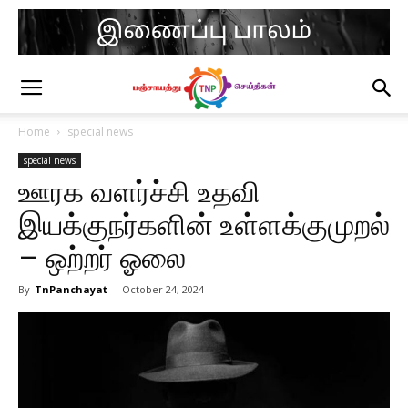
Home
special news
special news
ஊரக வளர்ச்சி உதவி
இயக்குநர்களின் உள்ளக்குமுறல்
– ஒற்றர் ஓலை
By
TnPanchayat
-
October 24, 2024