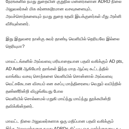
நேரங்களில் நமது துறையின் குறுநில மன்னர்களான ADRD நிலை
அலுவலர்கள் மிக கர்ணகடூரமான வசவுகளையும்,
அவச்சொற்களையும் நமது துறை உதவி இயக்குனர்கள் மீது அள்ளி
வீசியுள்ளனர்.
இது இதுவரை நான்கு சுவர் தாண்டி வெளியில் தெரியவே இல்லை
தெரியுமா?
மாவட்டங்களில் அவ்வளவு மரியாதையான பதவி வகிக்கும் AD pts,
AD Audit ஆகியோர் தாங்கள் இந்த மாத ஆய்வு கூட்டத்தில்
வாங்கிய வசவு சொற்களை வெளியில் சொன்னால் அவ்வளவு
வெட்ககேடான விசயம் என கசப்பு மாத்திரையை வெறும் வயிற்றில்
தண்ணீரின்றி விழுங்கியது போல
வெளியில் சொல்லாமல் மறுகி மாய்ந்து மாய்ந்து தூக்கமின்றி
தவிக்கின்றனர்.
மாவட்ட நிலை அலுவலர்களாக ஒரு மதிப்பான பதவி வகிக்கும்
இந்த அலுவலர்களை நமது ADRDs திட்டிய ஒரு வார்த்தையை கூட