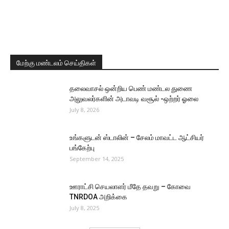
மேற்கு மண்டலம் செய்திகள்
தலைவாசல் ஒன்றிய பெண் மண்டல துணை
அலுவலர்களின் அடாவடி வசூல் -ஒற்றர் ஓலை
July 8, 2026
உங்களுடன் ஸ்டாலின் – சேலம் மாவட்ட ஆட்சியர்
பங்கேற்பு
September 14, 2025
ஊராட்சி செயலாளர் மீதே தவறு – கோவை
TNRDOA அறிக்கை
July 8, 2025