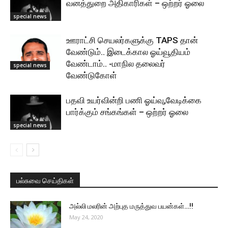
வனத்துறை அதிகாரிகள் – ஒற்றர் ஓலை
special news
ஊராட்சி செயலர்களுக்கு TAPS தான்
வேண்டும்.. இடைக்கால ஓய்வூதியம்
வேண்டாம்.. -மாநில தலைவர்
special news
வேண்டுகோள்
பதவி உயர்வின்றி பணி ஓய்வு,வேடிக்கை
பார்க்கும் சங்கங்கள் – ஒற்றர் ஓலை
special news
பல்சுவை செய்திகள்
அல்லி மலரின் அற்புத மருத்துவ பயன்கள்…!!
May 24, 2020