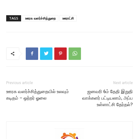
TAGS
ஊரக வளர்ச்சித்துறை
ஊராட்சி
Previous article
Next article
ஊரக வளர்ச்சித்துறையில் உலவும்
ஜனவரி 6ம் தேதி இறுதி
கடிதம் – ஒற்றர் ஓலை
வாக்களர் பட்டியலாம், அப்ப
உள்ளாட்சி தேர்தல்?