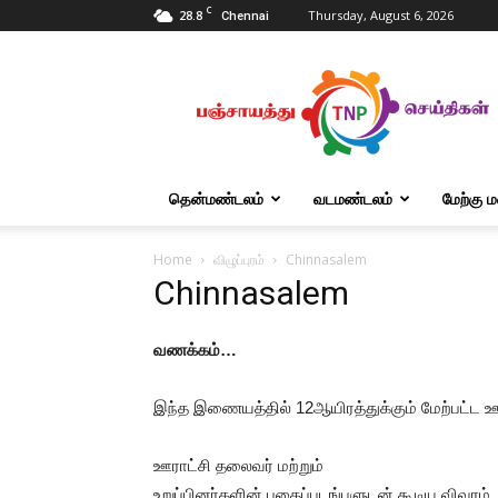
C
28.8
Thursday, August 6, 2026
Chennai
Tnpanchayat
தென்மண்டலம்
வடமண்டலம்
மேற்கு 
Home
விழுப்புரம்
Chinnasalem
Chinnasalem
வணக்கம்…
இந்த இணையத்தில் 12ஆயிரத்துக்கும் மேற்பட்ட 
ஊராட்சி தலைவர் மற்றும்
உறுப்பினர்களின் புகைப்படங்பளுடன் கூடிய விவரம்.