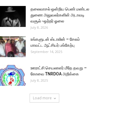
தலைவாசல் ஒன்றிய பெண் மண்டல
துணை அலுவலர்களின் அடாவடி
வசூல் -ஒற்றர் ஓலை
July 8, 2026
உங்களுடன் ஸ்டாலின் – சேலம்
மாவட்ட ஆட்சியர் பங்கேற்பு
September 14, 2025
ஊராட்சி செயலாளர் மீதே தவறு –
கோவை TNRDOA அறிக்கை
July 8, 2025
Load more