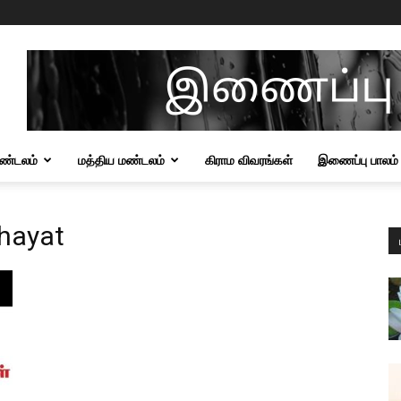
மண்டலம்
மத்திய மண்டலம்
கிராம விவரங்கள்
இணைப்பு பாலம்
hayat