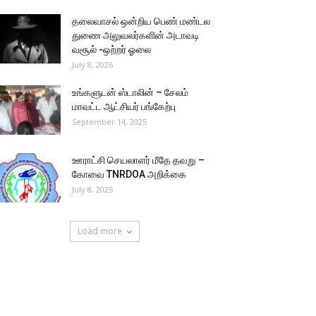
தலைவாசல் ஒன்றிய பெண் மண்டல
துணை அலுவலர்களின் அடாவடி
வசூல் -ஒற்றர் ஓலை
July 8, 2026
உங்களுடன் ஸ்டாலின் – சேலம்
மாவட்ட ஆட்சியர் பங்கேற்பு
September 14, 2025
ஊராட்சி செயலாளர் மீதே தவறு –
கோவை TNRDOA அறிக்கை
July 8, 2025
Load more