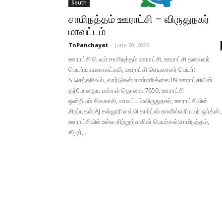
South
சாமிநத்தம் ஊராட்சி – விருதுநகர்
மாவட்டம்
TnPanchayat
-
June 30, 2023
ஊராட்சி பெயர்:சாமிநத்தம் ஊராட்சி, ஊராட்சி தலைவர்
பெயர்:பா.மகாலட்சுமி, ஊராட்சி செயலாளர் பெயர்:-
S.செந்திவேல், வார்டுகள் எண்ணிக்கை:09 ஊராட்சியின்
தற்போதைய மக்கள் தொகை:7650, ஊராட்சி
ஒன்றியம்:சிவகாசி, மாவட்டம்:விருதுநகர், ஊராட்சியின்
சிறப்புகள்:AJ கல்லூரி லவ்லி கார்ட்ஸ் காளீஸ்வரி பயர் ஒர்க்ஸ் 
ஊராட்சியில் உள்ள சிற்றூர்களின் பெயர்கள்:சாமிநத்தம்,
கீழூர்,...