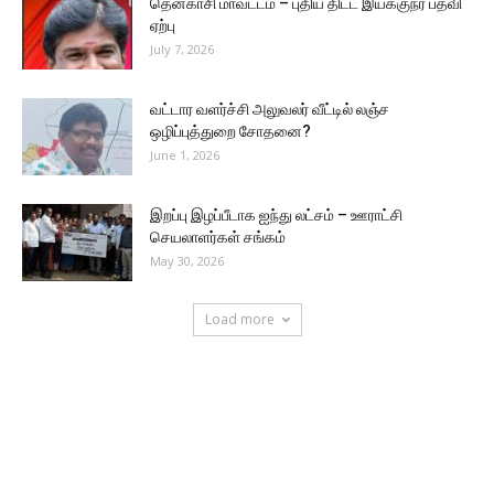
தென்காசி மாவட்டம் – புதிய திட்ட இயக்குநர் பதவி
ஏற்பு
July 7, 2026
வட்டார வளர்ச்சி அலுவலர் வீட்டில் லஞ்ச
ஒழிப்புத்துறை சோதனை?
June 1, 2026
இறப்பு இழப்பீடாக ஐந்து லட்சம் – ஊராட்சி
செயலாளர்கள் சங்கம்
May 30, 2026
Load more