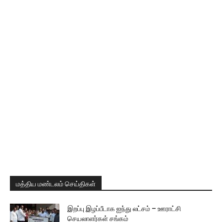
மத்திய மண்டலம் செய்திகள்
இறப்பு இழப்பீடாக ஐந்து லட்சம் – ஊராட்சி
செயலாளர்கள் சங்கம்