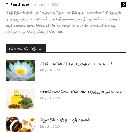
TnPanchayat
-
January 14, 2020
0
பிரதிநிதிகள் நீண்ட நாட்களுக்கு பிறகு மூன்றில் ஒரு பங்கு உள்ளாட்சி தேர்தல்
நடந்து முடிந்து பிரதிநிதிகள் பதவி ஏற்றுள்ளனர். வாழ்த்துக்கள் தை பிறந்தால்
வழி பிறக்கும் எனும் சொல்லிற்கேற்ப, தமிழர் திருநாளில் உள்ளாட்சிக்கு வழி
திறந்துள்ளது. பொறுப்பேற்று கொண்ட...
பல்சுவை செய்திகள்
அல்லி மலரின் அற்புத மருத்துவ பயன்கள்…!!
May 24, 2020
விளக்கெண்ணெய்யில் உள்ள மருத்துவ நன்மைகள்
May 23, 2020
ஜெனரிக் மருந்து – ஓர் அலசல்
May 21, 2020