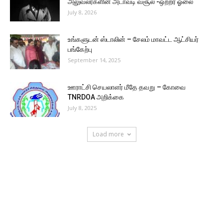
அலுவலர்களின் அடாவடி வசூல் -ஒற்றர் ஓலை
July 8, 2026
உங்களுடன் ஸ்டாலின் – சேலம் மாவட்ட ஆட்சியர்
பங்கேற்பு
September 14, 2025
ஊராட்சி செயலாளர் மீதே தவறு – கோவை
TNRDOA அறிக்கை
July 8, 2025
Load more