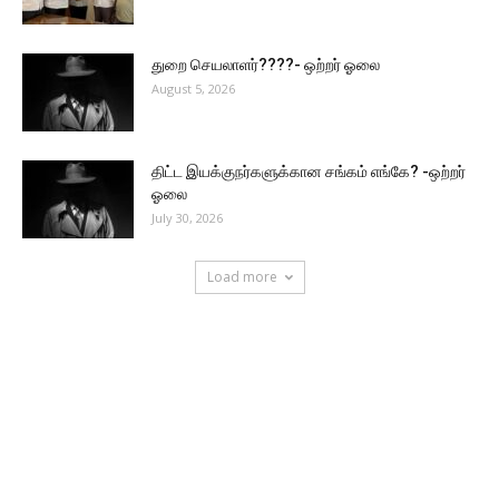
துறை செயலாளர்????- ஒற்றர் ஓலை
August 5, 2026
திட்ட இயக்குநர்களுக்கான சங்கம் எங்கே? -ஒற்றர்
ஓலை
July 30, 2026
Load more