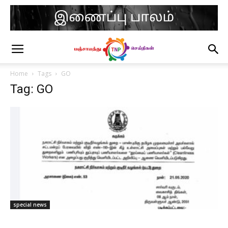
Home
Tags
GO
Tag: GO
special news