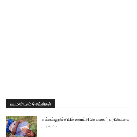
வடமண்டலம் செய்திகள்
கள்ளக்குறிச்சியில் ஊராட்சி செயலாளர் படுகொலை
July 4, 2025