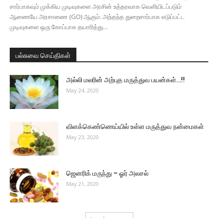
சார்பாகவும் முக்கிய முடிவுகளை அரசின் உத்தரவாக வெளியிடப்படும்
ஆணையே அரசாணை (GO) ஆகும். அந்தந்த துறைசார்பாக எடுப்பட்ட
முடிவுகளை ஒரு கோப்பாக தயாரித்து...
பல்சுவை செய்திகள்
அல்லி மலரின் அற்புத மருத்துவ பயன்கள்…!!
May 24, 2020
விளக்கெண்ணெய்யில் உள்ள மருத்துவ நன்மைகள்
May 23, 2020
ஜெனரிக் மருந்து – ஓர் அலசல்
May 21, 2020