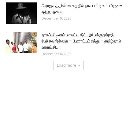
அராஜகத்தின் உச்சத்தில் நாகப்பட்டினம் பிடிஓ –
ஒற்றர் ஓலை
December 9, 2025
நாகப்பட்டினம் மாவட்ட திட்ட இயக்குநரோடு
பேச்சுவார்த்தை – போராட்டம் ரத்து – தமிழ்நாடு
ஊராட்சி...
December 8, 2025
Load more