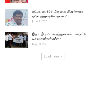
வட்டார வளர்ச்சி அலுவலர் வீட்டில் லஞ்ச
ஒழிப்புத்துறை சோதனை?
June 1, 2026
இறப்பு இழப்பீடாக ஐந்து லட்சம் – ஊராட்சி
செயலாளர்கள் சங்கம்
May 30, 2026
Load more