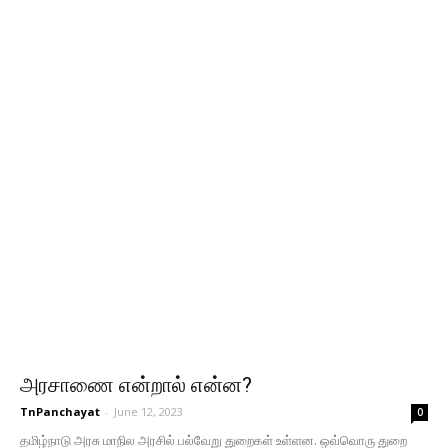
அரசாணை என்றால் என்ன?
TnPanchayat
-
June 12, 2023
0
தமிழ்நாடு அரசு மாநில அரசில் பல்வேறு துறைகள் உள்ளன. ஒவ்வொரு துறை