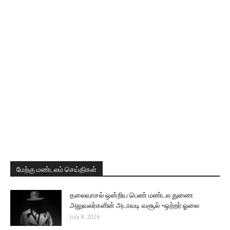
மேற்கு மண்டலம் செய்திகள்
தலைவாசல் ஒன்றிய பெண் மண்டல துணை
அலுவலர்களின் அடாவடி வசூல் -ஒற்றர் ஓலை
July 8, 2026