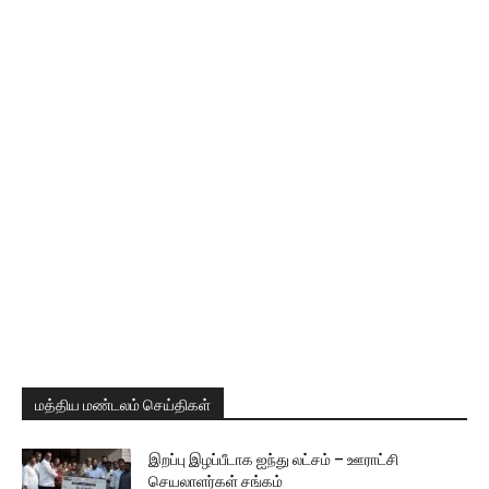
மத்திய மண்டலம் செய்திகள்
இறப்பு இழப்பீடாக ஐந்து லட்சம் – ஊராட்சி
செயலாளர்கள் சங்கம்