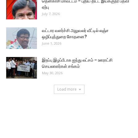
தென்காசி மாவட்டம் – புதிய திட்ட இயக்குநர் பதவி
ஏற்பு
July 7, 2026
வட்டார வளர்ச்சி அலுவலர் வீட்டில் லஞ்ச
ஒழிப்புத்துறை சோதனை?
June 1, 2026
இறப்பு இழப்பீடாக ஐந்து லட்சம் – ஊராட்சி
செயலாளர்கள் சங்கம்
May 30, 2026
Load more