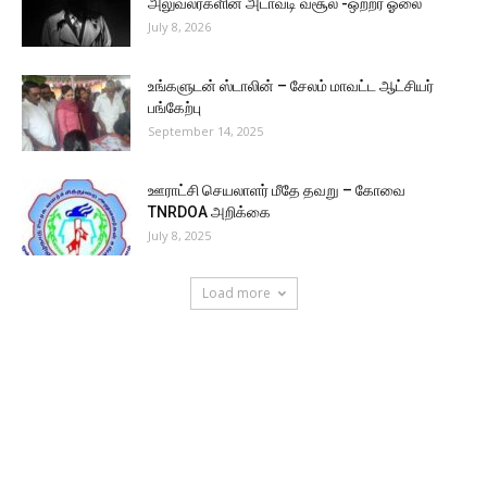
அலுவலர்களின் அடாவடி வசூல் -ஒற்றர் ஓலை
July 8, 2026
உங்களுடன் ஸ்டாலின் – சேலம் மாவட்ட ஆட்சியர்
பங்கேற்பு
September 14, 2025
ஊராட்சி செயலாளர் மீதே தவறு – கோவை
TNRDOA அறிக்கை
July 8, 2025
Load more