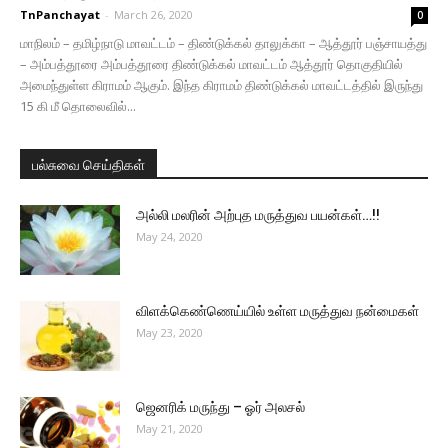
TnPanchayat
-
March 26, 2020
0
மாநிலம் – தமிழ்நாடு மாவட்டம் – திண்டுக்கல் தாலுக்கா – ஆத்தூர் பஞ்சாயத்து
– அம்பத்தூரை அம்பத்தூரை திண்டுக்கல் மாவட்டம் ஆத்தூர் தொகுதியில்
அமைந்துள்ள கிராமம் ஆகும். இந்த கிராமம் திண்டுக்கல் மாவட்டத்தில் இருந்து
15 கி மீ தொலைவில்...
பல்சுவை செய்திகள்
அல்லி மலரின் அற்புத மருத்துவ பயன்கள்…!!
May 24, 2020
விளக்கெண்ணெய்யில் உள்ள மருத்துவ நன்மைகள்
May 23, 2020
ஜெனரிக் மருந்து – ஓர் அலசல்
May 21, 2020